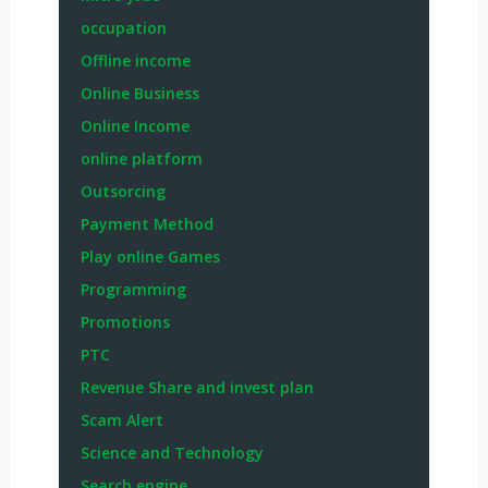
occupation
Offline income
Online Business
Online Income
online platform
Outsorcing
Payment Method
Play online Games
Programming
Promotions
PTC
Revenue Share and invest plan
Scam Alert
Science and Technology
Search engine