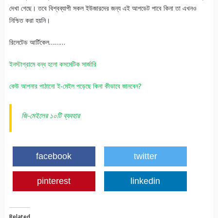
দেখা গেছে। তবে বিশ্বব্যাপী সকল ইউজারদের জন্য এই আপডেট পাবে কিনা তা এখনও
নিশ্চিত করা হয়নি।
রিলেটেড আর্টিকেল………
ইনস্টাগ্রামে বন্ধ হলো কসমেটিক সার্জারি
কেউ আপনার পাঠানো ই-মেইল পড়েছে কিনা কীভাবে জানবেন?
জি-মেইলের ১০টি ব্যবহার
facebook
twitter
pinterest
linkedin
Related