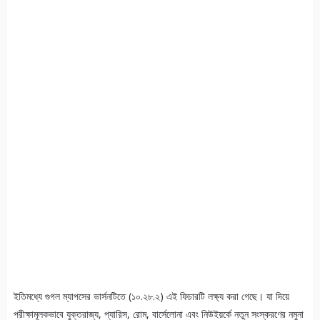
ইতিমধ্যে গুগল ম্যাপসের ভার্সনটিতে (১০.২৮.২) এই ফিচারটি লক্ষ্য করা গেছে। যা দিয়ে
পরীক্ষামূলকভাবে যুক্তরাজ্য, প্যারিস, রোম, বার্সেলোনা এবং নিউইয়র্কে নতুন সংস্করণের নমুনা