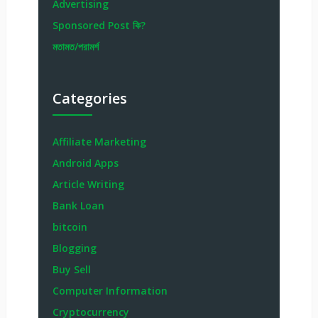
Advertising
Sponsored Post কি?
মতামত/পরামর্শ
Categories
Affiliate Marketing
Android Apps
Article Writing
Bank Loan
bitcoin
Blogging
Buy Sell
Computer Information
Cryptocurrency