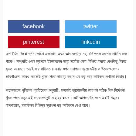
facebook
twitter
pinterest
linkedin
অপরিচিত কিংবা দুর্গম কোনো এলাকাও এখন আর দুর্ভেদ্য নয়, যদি গুগল ম্যাপস সার্ভিস সঙ্গে
থাকে। সম্প্রতি গুগল ম্যাপসে ইউজারদের জন্য সর্বোচ্চ সেবা নিশ্চিত করতে বেশকিছু ফিচার
যুক্ত করেছে। তারই ধারাবাহিকতায় এবার গুগল ম্যাপসে প্রয়োজনীয় ও উল্লেখযোগ্য
জায়গাগুলো আরও সহজেই খুঁজে পেতে সাহায্য করবে এর বড় করে আইকন দেখানো ফিচার।
অ্যান্ড্রয়েড পুলিশের প্রতিবেদন অনুযায়ী, সহজেই প্রয়োজনীয় জায়গার সঠিক দিক নির্দেশনা
খুঁজে পেতে নতুন এই ডেভেলপমেন্ট সাহায্য করবে। এই আপডেটের ফলে একটি শহরের
হাসপাতাল, মার্কেটসহ বিভিন্ন স্থাপনা বড় আইকনে দেখা যাবে।