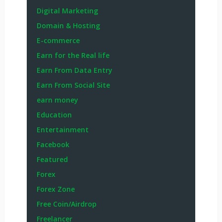
Digital Marketing
Domain & Hosting
E-commerce
Earn for the Real life
Earn From Data Entry
Earn From Social Site
earn money
Education
Entertainment
Facebook
Featured
Forex
Forex Zone
Free Coin/Airdrop
Freelancer