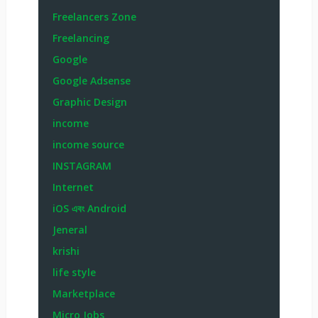
Freelancers Zone
Freelancing
Google
Google Adsense
Graphic Design
income
income source
INSTAGRAM
Internet
iOS এবং Android
Jeneral
krishi
life style
Marketplace
Micro Jobs