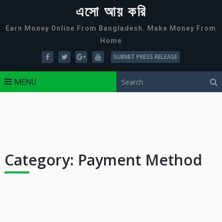
এসো আয় করি
Earn Money Online From Bangladesh. Make Money From
Home
SUBMIT PRESS RELEASE
MENU
Category:
Payment Method