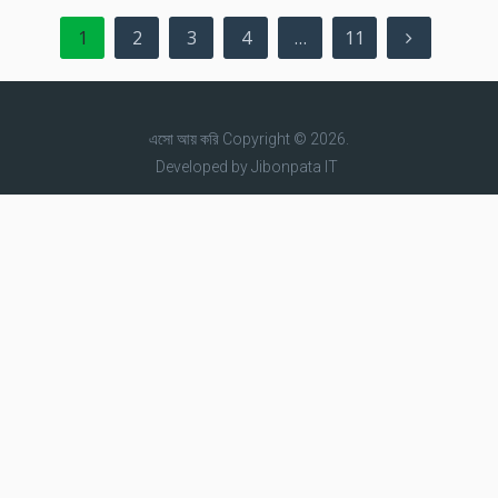
Posts
1
2
3
4
…
11
pagination
এসো আয় করি
Copyright © 2026.
Developed by
Jibonpata IT