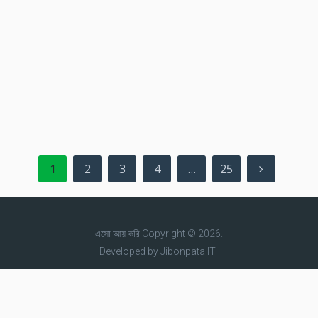
Posts
1
2
3
4
…
25
pagination
এসো আয় করি
Copyright © 2026.
Developed by
Jibonpata IT