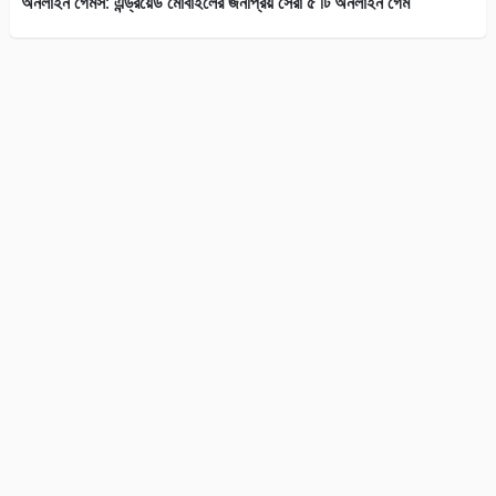
অনলাইন গেমস: এন্ড্রয়েড মোবাইলের জনপ্রিয় সেরা ৫ টি অনলাইন গেম