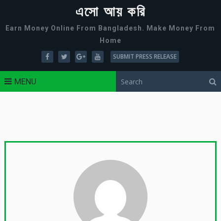
এসো আয় করি
Earn Money Online From Bangladesh. Make Money From
Home
SUBMIT PRESS RELEASE
MENU