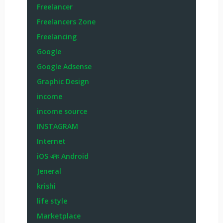
Freelancer
Freelancers Zone
Freelancing
Google
Google Adsense
Graphic Design
income
income source
INSTAGRAM
Internet
iOS এবং Android
Jeneral
krishi
life style
Marketplace