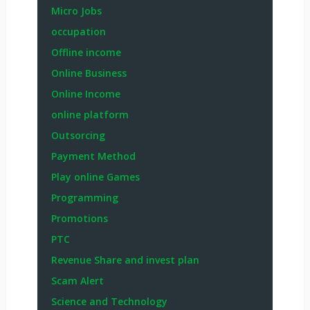
Micro Jobs
occupation
Offline income
Online Business
Online Income
online platform
Outsorcing
Payment Method
Play online Games
Programming
Promotions
PTC
Revenue Share and invest plan
Scam Alert
Science and Technology