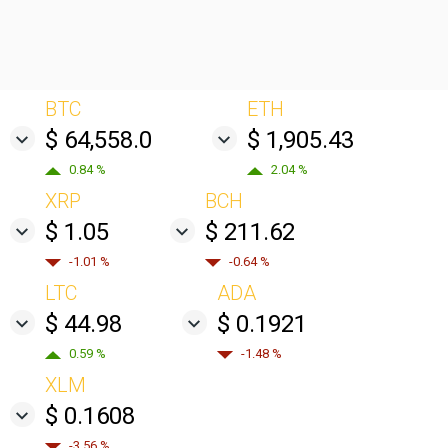
BTC
ETH
$ 64,558.0
$ 1,905.43
0.84 %
2.04 %
XRP
BCH
$ 1.05
$ 211.62
-1.01 %
-0.64 %
LTC
ADA
$ 44.98
$ 0.1921
0.59 %
-1.48 %
XLM
$ 0.1608
-3.56 %