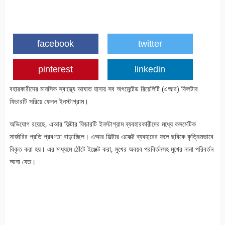
facebook
twitter
pinterest
linkedin
বহারকারীদের মানসিক স্বাস্থ্যে আঘাত হানায় সব অগমেন্টেড রিয়েলিটি (এআর) ফিলটার
ফিচারটি সরিয়ে ফেলল ইনস্টাগ্রাম।
অভিযোগ রয়েছে, এআর ফিল্টার ফিচারটি ইনস্টাগ্রাম ব্যবহারকারীদের মধ্যে কসমেটিক
সার্জারির প্রতি প্রবণতা বাড়াচ্ছিল। এআর ফিল্টার এফেক্ট ব্যবহারের ফলে ছবিকে কৃত্রিমভাবে
বিকৃত করা হয়। এর মাধ্যমে ঠোঁটে ইঞ্জেক্ট করা, মুখের অবয়ব পরবির্তনসহ মুখের নানা পরিবর্তন
আনা যেত।