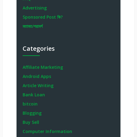
Advertising
Sponsored Post কি?
মতামত/পরামর্শ
Categories
Affiliate Marketing
Android Apps
Article Writing
Bank Loan
bitcoin
Blogging
Buy Sell
Computer Information