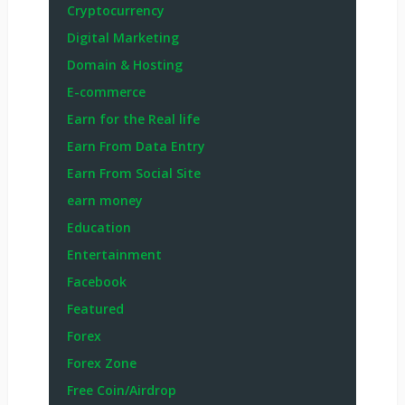
Cryptocurrency
Digital Marketing
Domain & Hosting
E-commerce
Earn for the Real life
Earn From Data Entry
Earn From Social Site
earn money
Education
Entertainment
Facebook
Featured
Forex
Forex Zone
Free Coin/Airdrop