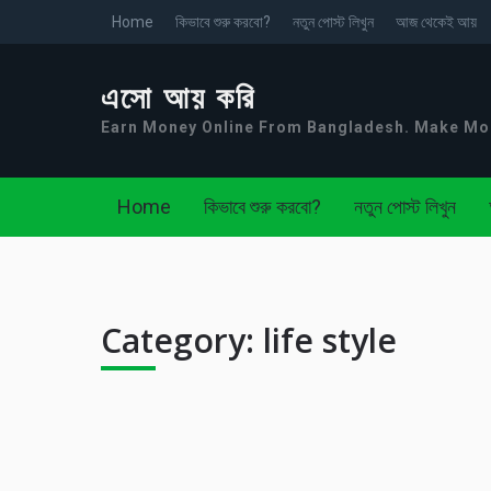
Home
কিভাবে শুরু করবো?
নতুন পোস্ট লিখুন
আজ থেকেই আয়
এসো আয় করি
Earn Money Online From Bangladesh. Make M
Home
কিভাবে শুরু করবো?
নতুন পোস্ট লিখুন
Category:
life style