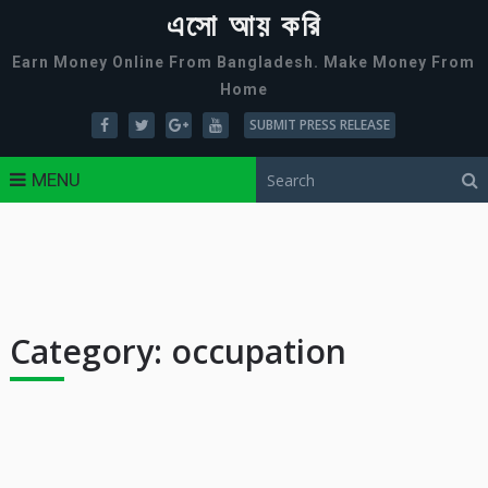
এসো আয় করি
Earn Money Online From Bangladesh. Make Money From
Home
SUBMIT PRESS RELEASE
MENU
Category:
occupation