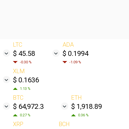
LTC
ADA
$ 45.58
$ 0.1994
-0.30 %
-1.09 %
XLM
$ 0.1636
1.13 %
BTC
ETH
$ 64,972.3
$ 1,918.89
0.27 %
0.36 %
XRP
BCH