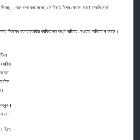
দিচ্ছে। কেন বন্ধ করা হচ্ছে, সে বিষয়ে বিশদ কোনো ধারণা দেয়নি মার্ক
গুলোর বিরুদ্ধে ব্যবহারকারীর ব্যক্তিগত তথ্য হাতিয়ে নেওয়ার অভিযোগ আছে।
িটিকা
হারকারীর
দন্তে
বার্গকে।
িল।
ফেসবুক।
ছিল না।
তে চাইছে।