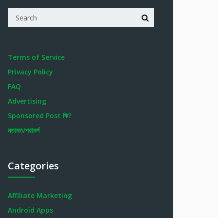
Terms of Service
Privacy Policy
FAQ
Advertising
Sponsored Post কি?
মতামত/পরামর্শ
Categories
Affiliate Marketing
Android Apps