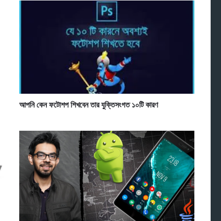
আপনি কেন ফটোশপ শিখবেন তার যুক্তিসংগত ১০টি কারণ