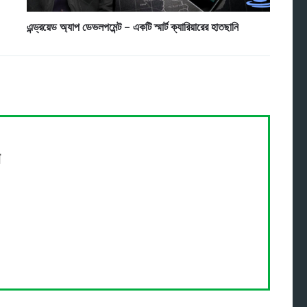
এন্ড্রয়েড অ্যাপ ডেভলপমেন্ট – একটি স্মার্ট ক্যারিয়ারের হাতছানি