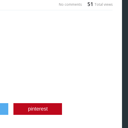
51
No comments
Total views
pinterest