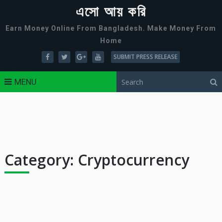
এসো আয় করি
Earn Money Online From Bangladesh. Make Money From
Home
SUBMIT PRESS RELEASE
MENU
Category:
Cryptocurrency