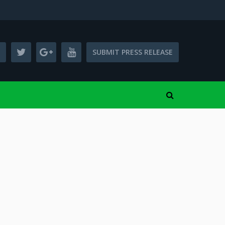
SUBMIT PRESS RELEASE