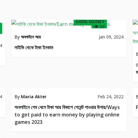
EARN MONEY
33
By
অনলাইনে আয়
Jan 09, 2024
24
লাইকি থেকে টাকা ইনকাম
ম
ম
PLAY
ONLINE
RAL
GAMES
24
By
Maria Akter
Feb 24, 2022
56
30
অনলাইনে গেম খেলে টাকা আয় বিকাশে পেমেন্ট পাওয়ার উপায়/Ways
P
to get paid to earn money by playing online
games 2023
PLAY
INE
ONLINE
ES
GAMES