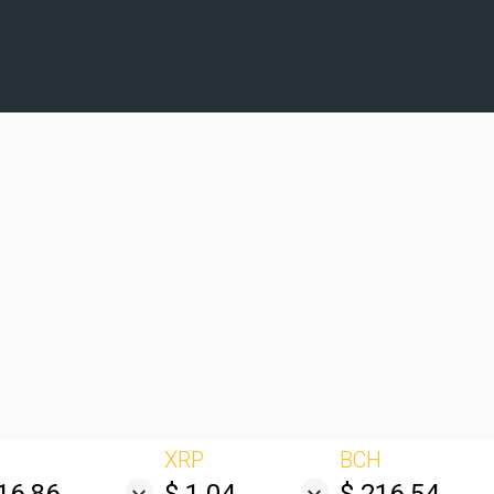
XRP
BCH