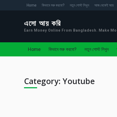
Home
কিভাবে শুরু করবো?
নতুন পোস্ট লিখুন
আজ থেকেই আয়
এসো আয় করি
Earn Money Online From Bangladesh. Make M
Home
কিভাবে শুরু করবো?
নতুন পোস্ট লিখুন
Category:
Youtube