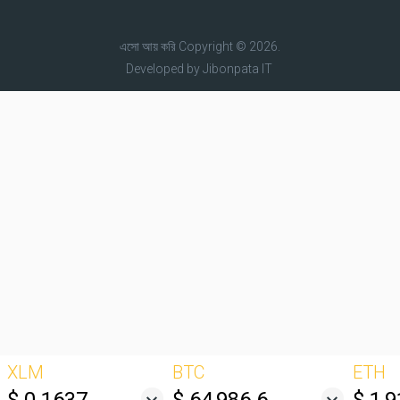
এসো আয় করি
Copyright © 2026.
Developed by
Jibonpata IT
XLM
BTC
ETH