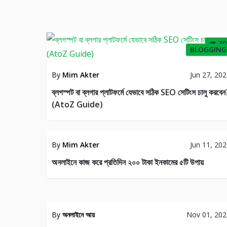
30
BLOGGING
By
Mim Akter
Jun 27, 20
ব্লগস্পট বা ব্লগার প্লাটফর্মে যেভাবে সঠিক SEO সেটিংস চালু করবেন
(AtoZ Guide)
FFILIATE
ONLI
MARKETING
INC
By
Mim Akter
Jun 11, 20
60
অনলাইনে কাজ করে প্রতিদিন ২০০ টাকা ইনকামের ৫টি উপায়
FFILIATE
ARTIC
MARKETING
WRIT
By
অনলাইনে আয়
Nov 01, 20
119