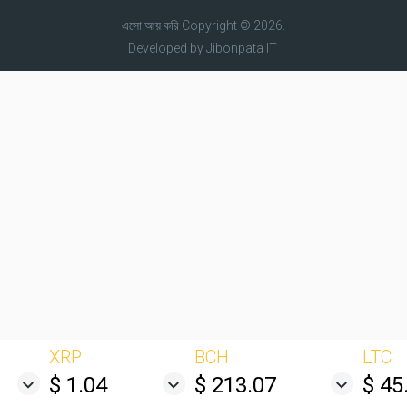
এসো আয় করি
Copyright © 2026.
Developed by
Jibonpata IT
XRP
BCH
LTC
$ 1.04
$ 213.07
$ 45