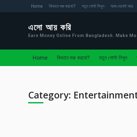
Home
কিভাবে শুরু করবো?
নতুন পোস্ট লিখুন
আজ থেকেই আয়
এসো আয় করি
Earn Money Online From Bangladesh. Make M
Home
কিভাবে শুরু করবো?
নতুন পোস্ট লিখুন
Category:
Entertainmen