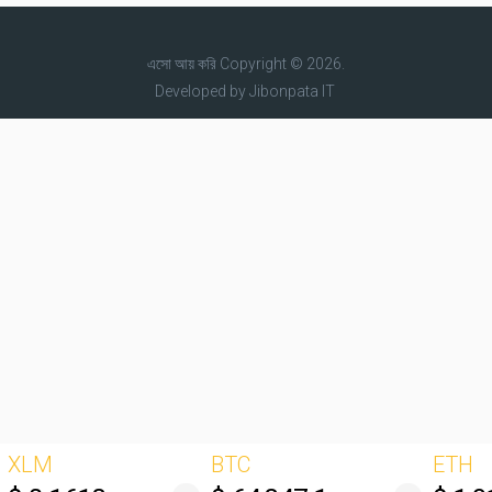
এসো আয় করি
Copyright © 2026.
Developed by
Jibonpata IT
XLM
BTC
ETH