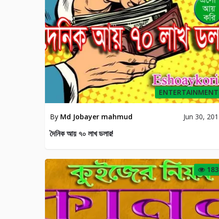
ENTERTAINMENT
By
Md Jobayer mahmud
Jun 30, 20
দৈনিক আয় ৭০ লাখ ডলার!
183