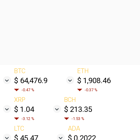
BTC
ETH
$ 64,476.9
$ 1,908.46
-0.47 %
-0.37 %
XRP
BCH
$ 1.04
$ 213.35
-3.12 %
-1.53 %
LTC
ADA
$ 45.47
$ 0.2022