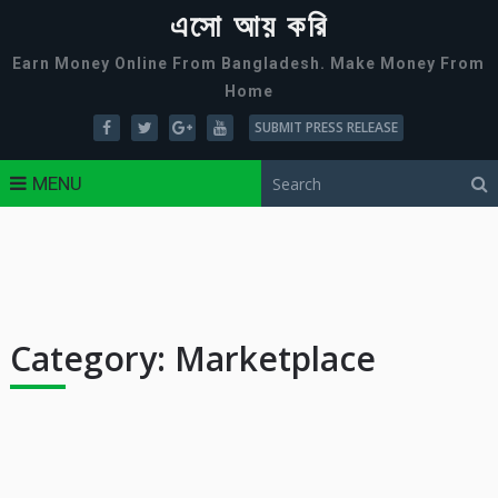
এসো আয় করি
Earn Money Online From Bangladesh. Make Money From
Home
SUBMIT PRESS RELEASE
MENU
Category:
Marketplace