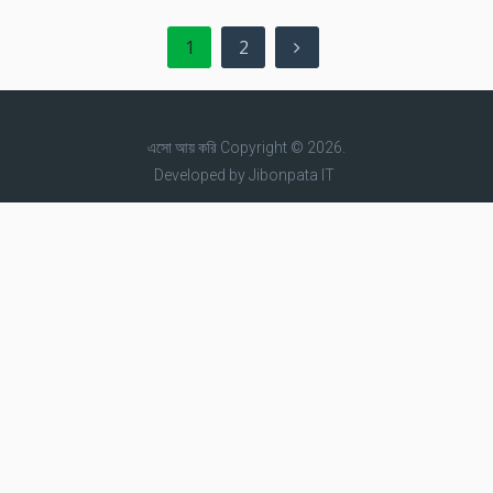
Posts
1
2
pagination
এসো আয় করি
Copyright © 2026.
Developed by
Jibonpata IT