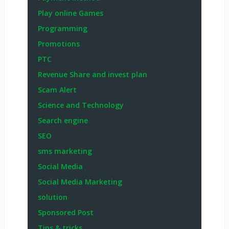
Play online Games
Programming
Promotions
PTC
Revenue Share and invest plan
Scam Alert
Science and Technology
Search engine
SEO
sms marketing
Social Media
Social Media Marketing
solution
Sponsored Post
Tips & tricks