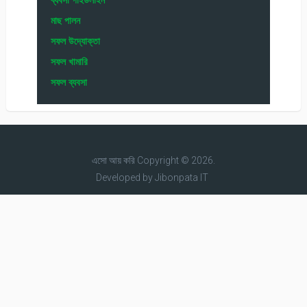
মাছ পালন
সফল উদ্যোক্তা
সফল খামারি
সফল ব্যবসা
এসো আয় করি
Copyright © 2026.
Developed by
Jibonpata IT