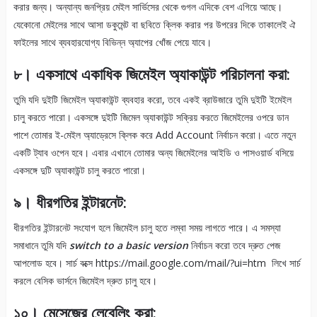
করার জন্য। অন্যান্য জনপ্রিয় মেইল সার্ভিসের থেকে গুগল এদিকে বেশ এগিয়ে আছে।
যেকোনো মেইলের সাথে আসা ডকুমেন্ট বা ছবিতে ক্লিক করার পর উপরের দিকে তাকালেই ঐ
ফাইলের সাথে ব্যবহারযোগ্য বিভিন্ন অ্যাপের খোঁজ পেয়ে যাবে।
৮। একসাথে একাধিক জিমেইল অ্যাকাউন্ট পরিচালনা করা:
তুমি যদি দুইটি জিমেইল অ্যাকাউন্ট ব্যবহার করো, তবে একই ব্রাউজারে তুমি দুইটি ইমেইল
চালু করতে পারো। একসঙ্গে দুইটি জিমেল অ্যাকাউন্ট সক্রিয় করতে জিমেইলের ওপরে ডান
পাশে তোমার ই-মেইল অ্যাড্রেসে ক্লিক করে Add Account নির্বাচন করো। এতে নতুন
একটি ট্যাব ওপেন হবে। এবার এখানে তোমার অন্য জিমেইলের আইডি ও পাসওয়ার্ড বসিয়ে
একসঙ্গে দুটি অ্যাকাউন্ট চালু করতে পারো।
৯। ধীরগতির ইন্টারনেট:
ধীরগতির ইন্টারনেট সংযোগ হলে জিমেইল চালু হতে লম্বা সময় লাগতে পারে। এ সমস্যা
সমাধানে তুমি যদি
switch to a basic version
নির্বাচন করো তবে দ্রুত পেজ
আপলোড হবে। সার্চ বক্সে https://mail.google.com/mail/?ui=htm লিখে সার্চ
করলে বেসিক ভার্সনে জিমেইল দ্রুত চালু হবে।
১০। মেসেজের লেবেলিং করা: