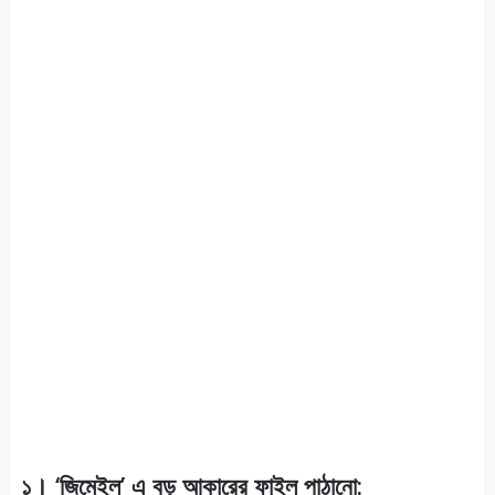
১।
‘
জিমেইল
’
এ বড় আকারের ফাইল পাঠানো: