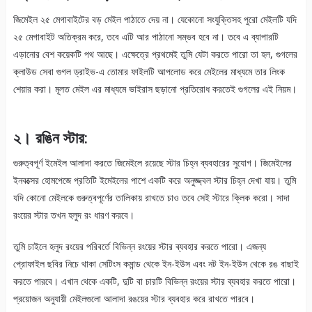
জিমেইল ২৫ মেগাবাইটের বড় মেইল পাঠাতে দেয় না। যেকোনো সংযুক্তিসহ পুরো মেইলটি যদি
২৫ মেগাবাইট অতিক্রম করে, তবে এটি আর পাঠানো সম্ভব হবে না। তবে এ ব্যাপারটি
এড়ানোর বেশ কয়েকটি পথ আছে। এক্ষেত্রে প্রথমেই তুমি যেটা করতে পারো তা হল, গুগলের
ক্লাউড সেবা গুগল ড্রাইভ-এ তোমার ফাইলটি আপলোড করে মেইলের মাধ্যমে তার লিংক
শেয়ার করা। মূলত মেইল এর মাধ্যমে ভাইরাস ছড়ানো প্রতিরোধ করতেই গুগলের এই নিয়ম।
২। রঙিন স্টার:
গুরুত্বপূর্ণ ইমেইল আলাদা করতে জিমেইলে রয়েছে স্টার চিহ্ন ব্যবহারের সুযোগ। জিমেইলের
ইনবক্সের হোমপেজে প্রতিটি ইমেইলের পাশে একটি করে অনুজ্জ্বল স্টার চিহ্ন দেখা যায়। তুমি
যদি কোনো মেইলকে গুরুত্বপূর্ণের তালিকায় রাখতে চাও তবে সেই স্টারে ক্লিক করো। সাদা
রংয়ের স্টার তখন হলুদ রং ধারণ করবে।
তুমি চাইলে হলুদ রংয়ের পরিবর্তে বিভিন্ন রংয়ের স্টার ব্যবহার করতে পারো। এজন্য
প্রোফাইল ছবির নিচে থাকা সেটিংস কমান্ড থেকে ইন-ইউস এবং নট ইন-ইউস থেকে রঙ বাছাই
করতে পারবে। এখান থেকে একটি, দুটি বা চারটি বিভিন্ন রংয়ের স্টার ব্যবহার করতে পারো।
প্রয়োজন অনুযায়ী মেইলগুলো আলাদা রঙয়ের স্টার ব্যবহার করে রাখতে পারবে।