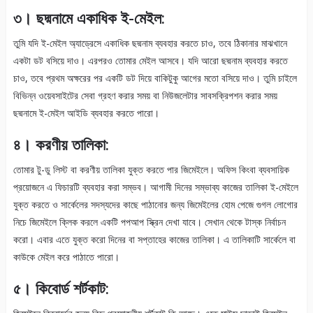
৩। ছদ্মনামে একাধিক ই-মেইল:
তুমি যদি ই-মেইল অ্যাড্রেসে একাধিক ছদ্মনাম ব্যবহার করতে চাও, তবে ঠিকানার মাঝখানে
একটা ডট বসিয়ে দাও। এরপরও তোমার মেইল আসবে। যদি আরো ছদ্মনাম ব্যবহার করতে
চাও, তবে প্রথম অক্ষরের পর একটি ডট দিয়ে বাকিটুকু আগের মতো বসিয়ে দাও। তুমি চাইলে
বিভিন্ন ওয়েবসাইটের সেবা গ্রহণ করার সময় বা নিউজলেটার সাবসক্রিপশন করার সময়
ছদ্মনামে ই-মেইল আইডি ব্যবহার করতে পারো।
৪। করণীয় তালিকা:
তোমার টু-ডু লিস্ট বা করণীয় তালিকা যুক্ত করতে পার জিমেইলে। অফিস কিংবা ব্যবসায়িক
প্রয়োজনে এ ফিচারটি ব্যবহার করা সম্ভব। আগামী দিনের সম্ভাব্য কাজের তালিকা ই-মেইলে
যুক্ত করতে ও সার্কেলের সদস্যদের কাছে পাঠানোর জন্য জিমেইলের হোম পেজে গুগল লোগোর
নিচে জিমেইলে ক্লিক করলে একটি পপআপ স্ক্রিন দেখা যাবে। সেখান থেকে টাস্ক নির্বাচন
করো। এবার এতে যুক্ত করো দিনের বা সপ্তাহের কাজের তালিকা। এ তালিকাটি সার্কেলে বা
কাউকে মেইল করে পাঠাতে পারো।
৫। কিবোর্ড শর্টকাট: