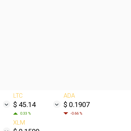
LTC
ADA
$ 45.14
$ 0.1907
0.33 %
-0.66 %
XLM