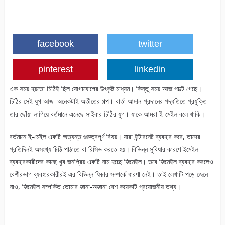
facebook
twitter
pinterest
linkedin
এক সময় হয়তো চিঠিই ছিল যোগাযোগের উৎকৃষ্ট মাধ্যম। কিন্তু সময় আজ পাল্টে গেছে।
চিঠির সেই যুগ আজ অনেকটাই অতীতের গল্প। বার্তা আদান-প্রদানের পদ্ধতিতে প্রযুক্তি
তার ছোঁয়া লাগিয়ে বর্তমানে এনেছে সাইবার চিঠির যুগ। যাকে আমরা ই-মেইল বলে থাকি।
বর্তমানে ই-মেইল একটি অত্যন্ত গুরুত্বপূর্ণ বিষয়। যারা ইন্টারনেট ব্যবহার করে, তাদের
প্রতিদিনই অসংখ্য চিঠি পাঠাতে বা রিসিভ করতে হয়। বিভিন্ন সুবিধার কারণে ইমেইল
ব্যবহারকারীদের কাছে খুব জনপ্রিয় একটি নাম হচ্ছে জিমেইল। তবে জিমেইল ব্যবহার করলেও
বেশীরভাগ ব্যবহারকারীরই এর বিভিন্ন ফিচার সম্পর্কে ধারণা নেই। তাই লেখাটি পড়ে জেনে
নাও, জিমেইল সম্পর্কিত তোমার জানা-অজানা বেশ কয়েকটি প্রয়োজনীয় তথ্য।