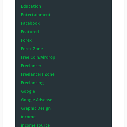
Education
Entertainment
Facebook
Featured
Forex
Forex Zone
Free Coin/Airdrop
Freelancer
Freelancers Zone
Freelancing
Google
Google Adsense
Graphic Design
income
income source