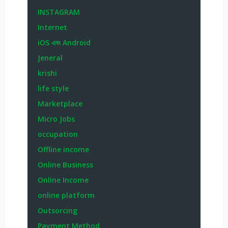
INSTAGRAM
Internet
iOS এবং Android
Jeneral
krishi
life style
Marketplace
Micro Jobs
occupation
Offline income
Online Business
Online Income
online platform
Outsorcing
Payment Method