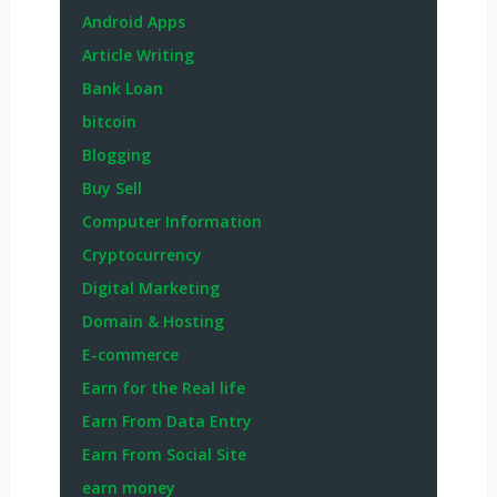
Android Apps
Article Writing
Bank Loan
bitcoin
Blogging
Buy Sell
Computer Information
Cryptocurrency
Digital Marketing
Domain & Hosting
E-commerce
Earn for the Real life
Earn From Data Entry
Earn From Social Site
earn money