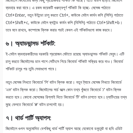
জিমেইলে কিবোর্ডের জন্য কিছু প্রয়োজনীয় শর্টকাট কি আছে। এতে মাউস ছাড়াই জিমেইল
ব্যবহার করা যাবে। এ রকম কয়েকটি গুরুত্বপূর্ণ শর্টকাট কি হচ্ছে- মেসেজ পাঠাতে
Ctrl+Enter, নতুন উইন্ডো চালু করতে Ctrl+, কাউকে মেইল কার্বন কপি (সিসি) পাঠাতে
Ctrl+Shift+c, কাউকে মেইল ব্লাইন্ড কার্বন কপি (বিসিসি) পাঠাতে Ctrl+Shift+b।
তবে মনে রাখবে, কম্পোজে ক্লিক করার পরই কেবল এই শর্টকাটগুলো কাজ করবে।
৬। অ্যাডভান্সড শর্টকাট:
ই-মেইল ব্যবহারকারীদের দরকারি প্রয়োজন মেটাতে রয়েছে অ্যাডভান্সড শর্টকাট মেন্যু। এটি
চালু করতে জিমেইলের ডান পাশে সেটিংসে গিয়ে কিবোর্ড শর্টকাট সক্রিয় করে দাও। কিবোর্ড
শর্টকাট চালুর পর তুমি সেবাগুলো পাবে।
নতুন মেসেজ লিখতে কিবোর্ডে ‘পি’ বাটন ক্লিক করো। নতুন ট্যাবে মেসেজ লিখতে কিবোর্ডে
‘এফ’ বাটন ক্লিক করো। জিমেইলের সার্চ বক্সে কোন তথ্য খুঁজতে কিবোর্ডে ‘/’ বাটন ক্লিক
করতে হবে। কোনো মেসেজের রিপ্লাই দিতে কিবোর্ডে ‘টি’ বাটন চাপতে হবে। চ্যাটিংয়ের তথ্য
মুছে ফেলতে কিবোর্ডে ‘#’ বাটন চাপলেই হয়।
৭। থার্ড পার্টি অ্যাপস:
জিমেইলে গুগল অনুমোদিত বেশকিছু থার্ড পার্টি অ্যাপ আছে যেকোনো ডকুমেন্ট বা ছবি এডিট