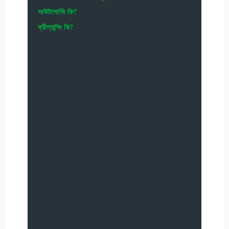
আউটসোর্সিং কি?
ফ্রীল্যান্সিং কি?