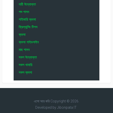
নারী উদ্যোক্তা
পশু পালন
পাইকারি ব্যবসা
ফ্রিল্যান্সিং টিপস
ব্যবসা
ব্যবসা গাইডলাইন
মাছ পালন
সফল উদ্যোক্তা
সফল খামারি
সফল ব্যবসা
এসো আয় করি
Copyright © 2026.
Developed by
Jibonpata IT