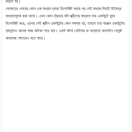
করতে হয়।
সেক্ষেত্রে এসবের কোন এক মাধ্যম দ্বারা ডিপোজিট করার পর সেই মাধ্যম দিয়েই উইথড্র
বাধ্যতামূলক করা থাকে। এখন কোন ট্রেডার যদি স্ক্রীলের মাধ্যমে তার একাউন্টে ফান্ড
ডিপোজিট করে, এরপর সেই স্ক্রীল একাউন্টের কোন সমস্যা হয়, তাহলে তার ফরেক্স একাউন্টের
ব্যালান্সও অনেক সময় আটকা পড়ে যায়। একই ঘটনা নেটেলার বা অন্যান্য অনলাইন পেমেন্ট
মাধ্যমের ক্ষেত্রেও হতে পারে।