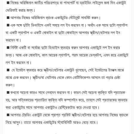
নিজের অরিজিনাল জাতীয় পরিচয়পত্র বা পাসপোর্ট বা ড্রাইভিং লাইসেন্স জমা দিন একাউন্ট
ভেরিফাই করার জন্য।
আপনার নিজের অরিজিনাল ব্যাংক একাউন্টের স্টেটমেন্ট সাবমিট করুন।
এক সঙ্গে দুইটা ডিভাইসে একই সময়ে লগ ইন করবেন না। অর্থাৎ এক সাথে দুটো ল্যাপটপ
বা একটি ল্যাপটপ ও একটি মোবাইল বা দুটো মোবাইলে আপনার স্ক্রীল/নেটেলার লগ ইন
করবেন না।
নির্দিষ্ট একটি বা সর্বোচ্চ দুটো ডিভাইস ব্যবহার করুন আপনার একাউন্টে লগ ইন করার
জন্য। আজ এক মোবাইল, কাল আরেক ল্যাপটপ, পরশু আরেক ডেস্কটপ, এমন করে একাউন্টে
লগ ইন করবেন না।
যে ইমেইল ব্যবহার করে স্ক্রীল/নেটেলার একাউন্ট খুলেছেন, সেই ইমেইলের ইনবক্স মাঝে
মাঝে চেক করবেন। স্ক্রীল/বা নেটেলার থেকে কোন নোটিফিকেশন আসলে তা পড়ার চেষ্ঠা
করুন।
কখনো অচেনা কারও সাথে লেনদেন করবেন না। কারন সেই অচেনা ব্যক্তি যদি প্রতারক
হয়, আর সত্যিকারের প্রতারিত ব্যক্তি যদি কম্পলেইন করে, তাহলে সেই প্রতারকের ব্যবহার
করা একাউন্টের সাথে আপনার একাউন্টও রেস্ট্রিকটেড করে দেওয়া হবে।
আপনার ট্রেডিং একাউন্ট থেকে প্রাপ্ত প্রফিট স্ক্রীল/নেটেলার হয়ে আপনার নিজের ব্যাংকে
নিয়ে আসুন। তাতে আপনার একাউন্টের স্ট্যাবিলিটি আরও বেড়ে যাবে।