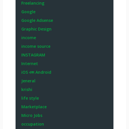
Freelancing
Google
Google Adsense
Graphic Design
income
income source
INSTAGRAM
Internet
iOS এবং Android
Jeneral
krishi
life style
Marketplace
Micro Jobs
occupation