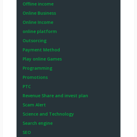
Offline income
Online Business
Online Income
online platform
Outsorcing
Payment Method
Play online Games
Programming
Promotions
PTC
Revenue Share and invest plan
Scam Alert
Science and Technology
Search engine
SEO