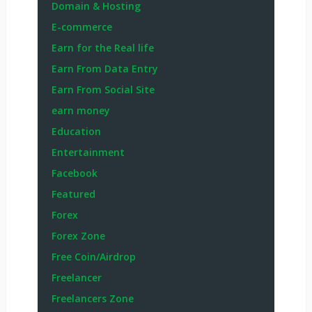
Domain & Hosting
E-commerce
Earn for the Real life
Earn From Data Entry
Earn From Social Site
earn money
Education
Entertainment
Facebook
Featured
Forex
Forex Zone
Free Coin/Airdrop
Freelancer
Freelancers Zone