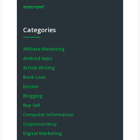
মতামত/পরামর্শ
Categories
Affiliate Marketing
Android Apps
Article Writing
Bank Loan
bitcoin
Blogging
Buy Sell
Computer Information
Cryptocurrency
Digital Marketing