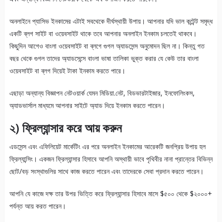
অনলাইনে প্যাসিভ ইনকামের এটাই সবথেকে দীর্ঘস্থায়ী উপায়। আপনার যদি ভাল কন্টেন্ট সমৃদ্ধ
একটি ব্লগ সাইট বা ওয়েবসাইট থাকে তবে আপনার অনলাইন ইনকাম চলতেই থাকবে।
কিছুদিন আগেও বাংলা ওয়েবসাইট বা ব্লগে গুগল অ্যাডসেন্স অনুমোদন ছিল না। কিন্তু গত
বছর থেকে গুগল তাদের অ্যাডসেন্সে বাংলা ভাষা তালিকা ভুক্ত করার যে কেউ তার বাংলা
ওয়েবসাইট বা ব্লগ দিয়েই টাকা ইনকাম করতে পারে।
এছাড়া অন্যান্য বিজ্ঞাপন নেটওয়ার্ক যেমন মিডিয়া.নেট, বিডভারটাইজার, ইনফোলিংকস,
অ্যাডভার্সাল মাধ্যমে আপনার সাইটে অ্যাড দিয়ে ইনকাম করতে পারেন।
২)
ফ্রিল্যান্সার করে আয় করুন
এডসেন্স এবং এফিলিয়েট মার্কেটিং এর পরে অনলাইন ইনকামের আরেকটি জনপ্রিয় উপায় হল
ফ্রিল্যান্সিং। একজন ফ্রিল্যান্সার হিসাবে আপনি অস্থায়ী ভাবে পৃথিবীর নানা প্রান্তের বিভিন্ন
ছোট/বড় সংস্থাগুলির সাথে কাজ করতে পারেন এবং তাদেরকে সেবা প্রদান করতে পারেন।
আপনি যে কাজে দক্ষ তার উপর ভিত্তি করে ফ্রিল্যান্সার হিসাবে মাসে $৫০০ থেকে $২০০০+
পর্যন্ত আয় করত পারেন।