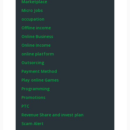
Marketplace
Micro Jobs
occupation
Offline income
Online Business
Online Income
online platform
Outsorcing
Payment Method
Play online Games
Programming
Promotions
PTC
Revenue Share and invest plan
Scam Alert