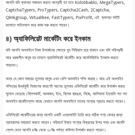
আপনি যদি ক্যাপচা সমাধান করতে আগ্রহী হন তবে Kolotibablo, MegaTypers,
CaptchaTypers, ProTypers, Captcha2Cash, 2Captcha,
Qlinkgroup, VirtualBee, FastTypers, PixProfit, এই ক্যাপচা সাইট
গুলোতে সাইনআপ করে কাজ শুরু করতে পারেন।
৪) অ্যাফিলিয়েট মার্কেটিং করে ইনকাম
যদি আপনি অনলাইনে টাকা উপার্জনের ক্ষেত্রে খুব সিরিয়াস হয়ে থাকনে এবং যদি পরিশ্রমী
আর ধরজশীল মানুষ হন তাহলে অ্যাফিলিয়েট মার্কেটিং করে আনলিমিটেড ইনকাম করতে
পারবেন।
অন্য যে কোন সময়ের তুলনায় মানুষ এখন বেশি অনলাইন শপিং করছে। আর এই অনলাইন
শপিংয়ের ঊর্ধ্বমুখী বিকাশের কারণেই আগের তুলনায় এফিলিয়েট মার্কেটিং করে উপার্জন করার
সুযোগ বেড়েছে।ফ্লিপকার্ট, আমাজন, ইবে, ক্লিক ব্যাঙ্ক, সিজে, আলিবাবা ইত্যাদি শত শত
অনলাইন মার্কেটপ্লেস আছে যেখানে আপনি অনলাইনে তাদের পন্যের প্রচার করতে পারেন।
এফিলিয়েট মার্কেটিংয়ের জন্য আপনি একটি ওয়েবসাইট তৈরি করে সঠিক পণ্য কেনার জন্য
গ্রাহকদের সহায়তা করতে পারেন। পরিবর্তে উক্ত পণ্যের বিক্রয়ের উপর পন্য এবং মার্কেট
প্লেস ভেদে আপনি ৪% থেকে ২০% পর্যন্ত কমিশন উপার্জন করতে পারেন।