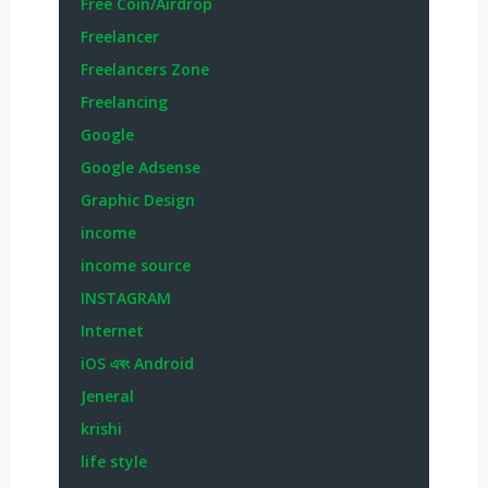
Free Coin/Airdrop
Freelancer
Freelancers Zone
Freelancing
Google
Google Adsense
Graphic Design
income
income source
INSTAGRAM
Internet
iOS এবং Android
Jeneral
krishi
life style