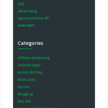
FAQ
Advertising
Sponsored Post কি?
মতামত/পরামর্শ
Categories
Affiliate Marketing
Android Apps
Article Writing
Bank Loan
bitcoin
Blogging
Buy Sell