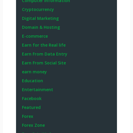
Computer Information
Cryptocurrency
Digital Marketing
Domain & Hosting
E-commerce
Earn for the Real life
Earn From Data Entry
Earn From Social Site
earn money
Education
Entertainment
Facebook
Featured
Forex
Forex Zone