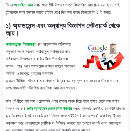
নীচের
অনলাইনে আয়
করার সেরা 5টি উপায় সম্পর্কে বিস্তারিত আলোচনা করা হল। তাই
ইন্টারনেটে টাকা ইনকাম করতে চাইলে দেখে নিন আয় করার নির্ভরযোগ্য ৫ টি উপায়ঃ
১)
অ্যাডসেন্স এবং অন্যান্য বিজ্ঞাপন নেটওয়ার্ক থেকে
আয়
।
অ্যাডসেন্সের নিয়মকানুন
এবং গাইডলাইন সঠিকভাবে
অনুসরণ করলে সহজেই অ্যাডসেন্স অ্যাপ্রুভড করে
সঠিকভাবে বিজ্ঞাপন শো করিয়ে টাকা উপার্জন করা
সম্ভব। আর গুগল অ্যাডসেন্স বর্তমান সময়ের অত্যন্ত
কার্যকরী ও বিশ্বের বৃহত্তম অনলাইন
অ্যাডভার্টাইজিং নেটওয়ার্ক যার মাধ্যমে বিশ্বের বড়-বড় ব্লগার ও ওয়েব মাস্টাররা তাদের
ব্লগ/ওয়েবসাইট মনিটাইজ করে টাকা আয় করে থাকেন।
সারা পৃথিবীতে লক্ষ লক্ষ ওয়েবসাইট ওনার তাদের সাইট দিয়ে মাসে হাজার থেকে লক্ষ ডলার
ইনকাম করছে।
গুগল অ্যাডসেন্স থেকে টাকা ইনকাম
করতে আপনার একটি ওয়েবসাইট থাকতে
হবে (অবশ্য চাইলেই যে কেউ এখন নিজের ওয়েবসাইট তৈরি করতে পারে) এবং কিছু ট্রিকস
অবলম্বন করে ওয়েবসাইটে ট্র্যাফিক বা ভিজিটর আনতে হবে তাহলে আপনি গুগল অ্যাডসেন্স
এবং অন্যান্য বিজ্ঞাপন নেটওয়ার্ক থেকে অর্থ উপার্জন করতে পারবেন।