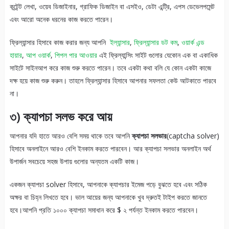
কন্টেন্ট লেখা, ওয়েব ডিজাইনার, গ্রাফিক ডিজাইন বা এসইও, ডেটা এন্ট্রি, এপস ডেভেলপমেন্ট
এবং আরো অনেক ধরনের কাজ করতে পারেন।
ফ্রিল্যান্সার হিসাবে কাজ করার জন্য আপনি
ইল্যান্সার
,
ফ্রিল্যান্সার ডট কম
,
ওয়ার্ক এন্ড
হায়ার
,
আপ ওয়ার্ক
,
পিপল পার আওয়ার
এই ফ্রিল্যান্সিং সাইট গুলোর যেকোন এক বা একাধিক
সাইটে সাইনআপ করে কাজ শুরু করতে পারেন। তবে একটা কথা বলি যে কোন একটা কাজে
দক্ষ হয়ে কাজ শুরু করুন। তাহলে ফ্রিল্যান্সার হিসাবে আপনার সফলতা কেউ আটকাতে পারবে
না।
৩) ক্যাপচা সলভ করে আয়
আপনার যদি হাতে আরও বেশি সময় থাকে তবে আপনি
ক্যাপচা সলভার
(captcha solver)
হিসাবে অনলাইনে আরও বেশি ইনকাম করতে পারবেন। আর ক্যাপচা সলভার অনলাইন অর্থ
উপার্জন সবচেয়ে সহজ উপায় গুলোর অন্যতম একটি কাজ।
একজন ক্যাপচা solver হিসাবে, আপনাকে ক্যাপচার ইমেজ পড়ে বুঝতে হবে এবং সঠিক
অক্ষর বা চিহ্ন লিখতে হবে। ভাল আয়ের জন্য আপনাকে খুব দ্রুতই টাইপ করতে জানতে
হবে।আপনি প্রতি ১০০০ ক্যাপচা সমাধান করে $ ২ পর্যন্ত ইনকাম করতে পারবেন।