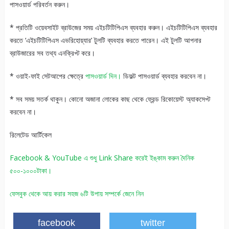
পাসওয়ার্ড পরিবর্তন করুন।
* প্রতিটি ওয়েবসাইট ব্রাউজের সময় এইচটিটিপিএস ব্যবহার করুন। এইচটিটিপিএস ব্যবহার
করতে ‘এইচটিটিপিএস এভরিহোয়্যার’ টুলটি ব্যবহার করতে পারেন। এই টুলটি আপনার
ব্রাউজারের সব তথ্য এনক্রিপ্ট করে।
* ওয়াই-ফাই সেটআপের ক্ষেত্রে
পাসওয়ার্ড দিন।
ডিফল্ট পাসওয়ার্ড ব্যবহার করবেন না।
* সব সময় সতর্ক থাকুন। কোনো অজানা লোকের কাছ থেকে ফ্রেন্ড রিকোয়েস্ট অ্যাকসেপ্ট
করবেন না।
রিলেটেড আর্টিকেল
Facebook & YouTube এ শুধু Link Share করেই ইঙ্কাম করুন দৈনিক
৫০০-১০০০টাকা।
ফেসবুক থেকে আয় করার সহজ ৬টি উপায় সম্পর্কে জেনে নিন
facebook
twitter