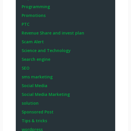
Programming
Promotions
PTC
Revenue Share and invest plan
Scam Alert
Science and Technology
Search engine
SEO
sms marketing
Social Media
Social Media Marketing
solution
Sponsored Post
Tips & tricks
wordpress