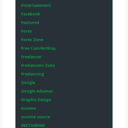
Entertainment
Facebook
Featured
Forex
Forex Zone
Free Coin/Airdrop
Freelancer
Freelancers Zone
Freelancing
Google
Google Adsense
Graphic Design
income
income source
INSTAGRAM