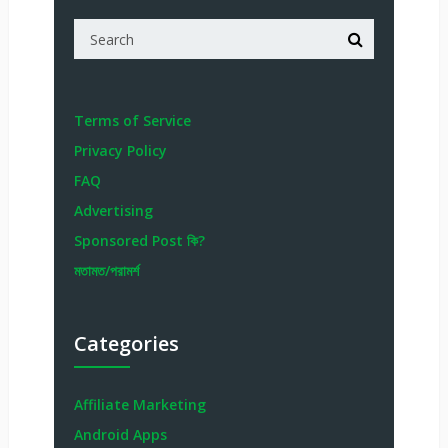
Terms of Service
Privacy Policy
FAQ
Advertising
Sponsored Post কি?
মতামত/পরামর্শ
Categories
Affiliate Marketing
Android Apps