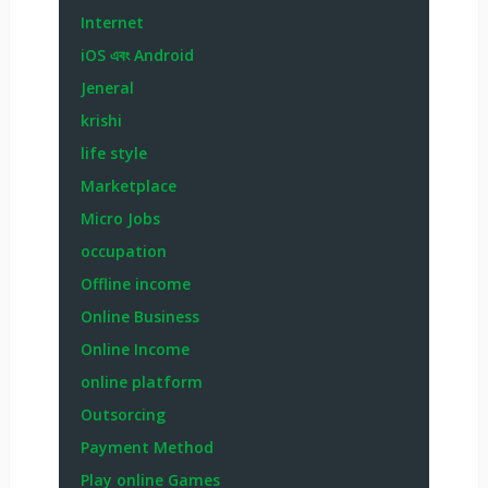
Internet
iOS এবং Android
Jeneral
krishi
life style
Marketplace
Micro Jobs
occupation
Offline income
Online Business
Online Income
online platform
Outsorcing
Payment Method
Play online Games