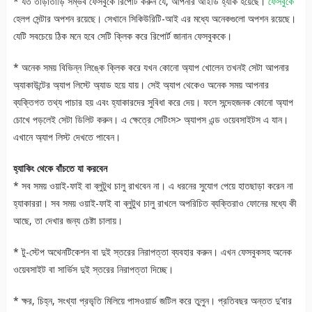
* যত তাড়াতাড়ি সম্ভব ফেসবুকে রিপোর্ট করুন যে, আপনার আইডি হ্যাক হয়েছে।
ফেসবুকে
হেলপ সেন্টার অপশন রয়েছে। সেখানে সিকিউরিটি-আই এর মধ্যে অনেকগুলো অপশন রয়েছে।
যেটি সবচেয়ে ঠিক মনে হবে সেটি ক্লিক করে রিপোর্ট জানান ফেসবুককে।
* অনেক সময় বিভিন্ন লিঙ্কে ক্লিক করে যখন কোনো অ্যাপ খোলেন তখনই সেটা আপনার
অ্যাকাউন্টের অ্যাপ লিস্টে অ্যাড হয়ে যায়। সেই অ্যাপ থেকেও অনেক সময় আপনার
ব্যক্তিগত তথ্য পাচার হয় এবং হ্যাকারদের সুবিধা করে দেয়। ফলে সন্দেহজনক কোনো অ্যাপ
চোখে পড়লেই সেটা ডিলিট করুন। এ ক্ষেত্রে সেটিংস> অ্যাপস এন্ড ওয়েবসাইটস এ যান।
এখানে অ্যাপ লিস্ট দেখতে পাবেন।
হ্যাকিং থেকে বাঁচতে যা করবেন
* সব সময় ওয়াই-ফাই বা ব্লুটুথ চালু রাখবেন না। এ ধরনের সুযোগ পেয়ে হাতছাড়া করেন না
হ্যাকাররা। সব সময় ওয়াই-ফাই বা ব্লুটুথ চালু রাখলে অপরিচিত ব্যক্তিরাও ফোনের মধ্যে কী
আছে, তা দেখার জন্য চেষ্টা চালায়।
* টু-স্টেপ অথেনটিকেশন বা দুই স্তরের নিরাপত্তা ব্যবহার করুন। এখন ফেসবুকসহ অনেক
ওয়েবসাইট বা সার্ভিস দুই স্তরের নিরাপত্তা দিচ্ছে।
* ক্ষর, চিহ্ন, সংখ্যা প্রভৃতি মিলিয়ে পাসওয়ার্ড জটিল করে তুলুন। প্রতিবছর অন্তত দু’বার