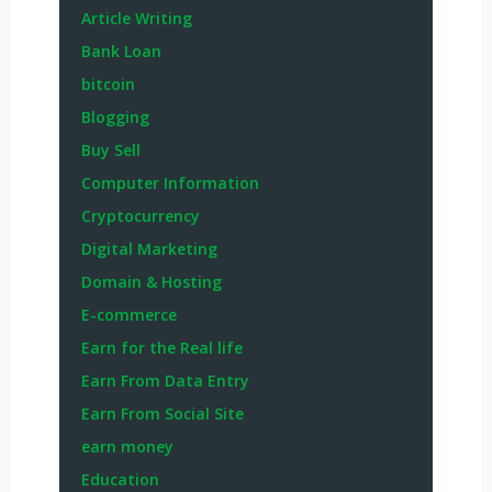
Article Writing
Bank Loan
bitcoin
Blogging
Buy Sell
Computer Information
Cryptocurrency
Digital Marketing
Domain & Hosting
E-commerce
Earn for the Real life
Earn From Data Entry
Earn From Social Site
earn money
Education