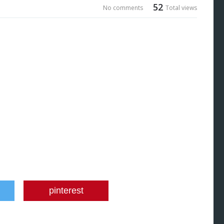
52
No comments
Total views
pinterest