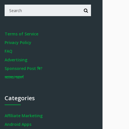
Terms of Service
Privacy Policy
FAQ
Advertising
Sponsored Post কি?
মতামত/পরামর্শ
Categories
Affiliate Marketing
Android Apps