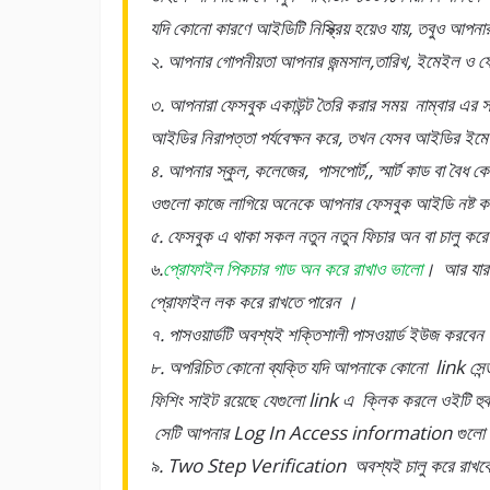
যদি কোনো কারণে আইডিটি নিস্ক্রিয় হয়েও যায়, তবুও আ
২. আপনার গোপনীয়তা আপনার জন্মসাল,তারিখ, ইমেইল ও 
৩. আপনারা ফেসবুক একাউন্ট তৈরি করার সময় নাম্বার এ
আইডির নিরাপত্তা পর্যবেক্ষন করে, তখন যেসব আইডির ইমে
৪. আপনার স্কুল, কলেজের, পাসপোর্ট,, স্মার্ট কাড বা 
ওগুলো কাজে লাগিয়ে অনেকে আপনার ফেসবুক আইডি নষ্ট 
৫. ফেসবুক এ থাকা সকল নতুন নতুন ফিচার অন বা চালু কর
৬.
প্রোফাইল পিকচার গাড অন করে রাখাও ভালো
। আর যারা 
প্রোফাইল লক করে রাখতে পারেন ।
৭. পাসওয়ার্ডটি অবশ্যই শক্তিশালী পাসওয়ার্ড ইউজ করবেন
৮. অপরিচিত কোনো ব্যক্তি যদি আপনাকে কোনো link সে
ফিশিং সাইট রয়েছে যেগুলো link এ ক্লিক করলে ওইটি হ
সেটি আপনার Log In Access information গুলো পেয
৯. Two Step Verification অবশ্যই চালু করে রাখব