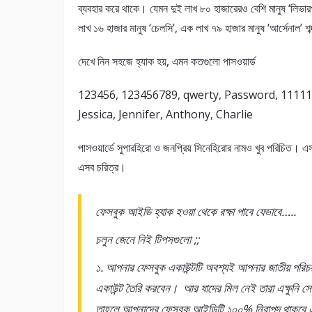
ব্যবহার করে থাকে। যেমন দুই লাখ ৮০ হাজারেরও বেশি মানুষ ‘লিভারপ
লাখ ১৬ হাজার মানুষ ‘চেলসি’, এক লাখ ৭৯ হাজার মানুষ ‘আর্সেনাল’ শব্দ
দেখে নিন সহজে হ্যাক হয়, এমন কতগুলো পাসওয়ার্ড
123456, 123456789, qwerty, Password, 1111111
Jessica, Jennifer, Anthony, Charlie
পাসওয়ার্ডে সুপারহিরো ও জনপ্রিয় সিনেহিরোর নামও খুব পরিচিত। এসব ক
এসব চরিত্র।
ফেসবুক আইডি হ্যাক হওয়া থেকে রক্ষা পাবে যেভাবে…..
চলুন জেনে নিই টিপসগুলো ;;
১. আপনার ফেসবুক একাউন্টটি অবশ্যই আপনার জাতীয় পরিচ
একাউন্ট তৈরি করবেন। আর যাদের মিল নেই তারা এক্ষুনি স
তাহলে আপনাদের ফেসবুক আইডিটি ১০০% নিরাপদ থাকবে এবং