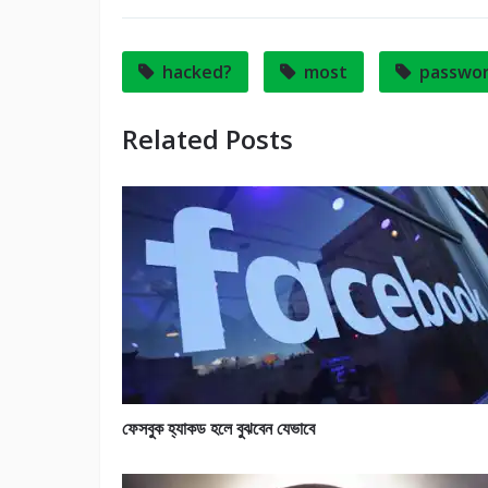
hacked?
most
passwo
Related Posts
ফেসবুক হ্যাকড হলে বুঝবেন যেভাবে