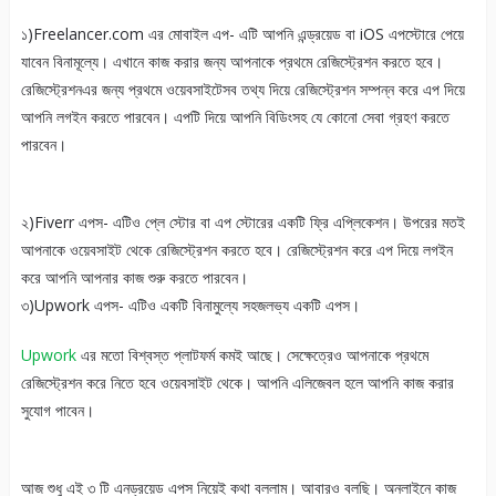
১)Freelancer.com এর মোবাইল এপ- এটি আপনি এন্ড্রয়েড বা iOS এপস্টোরে পেয়ে
যাবেন বিনামূল্যে। এখানে কাজ করার জন্য আপনাকে প্রথমে রেজিস্ট্রেশন করতে হবে।
রেজিস্ট্রেশনএর জন্য প্রথমে ওয়েবসাইটেসব তথ্য দিয়ে রেজিস্ট্রেশন সম্পন্ন করে এপ দিয়ে
আপনি লগইন করতে পারবেন। এপটি দিয়ে আপনি বিডিংসহ যে কোনো সেবা গ্রহণ করতে
পারবেন।
২)Fiverr এপস- এটিও প্লে স্টোর বা এপ স্টোরের একটি ফ্রি এপ্লিকেশন। উপরের মতই
আপনাকে ওয়েবসাইট থেকে রেজিস্ট্রেশন করতে হবে। রেজিস্ট্রেশন করে এপ দিয়ে লগইন
করে আপনি আপনার কাজ শুরু করতে পারবেন।
৩)Upwork এপস- এটিও একটি বিনামুল্যে সহজলভ্য একটি এপস।
Upwork
এর মতো বিশ্বস্ত প্লাটফর্ম কমই আছে। সেক্ষেত্রেও আপনাকে প্রথমে
রেজিস্ট্রেশন করে নিতে হবে ওয়েবসাইট থেকে। আপনি এলিজেবল হলে আপনি কাজ করার
সুযোগ পাবেন।
আজ শুধু এই ৩ টি এনড্রয়েড এপস নিয়েই কথা বললাম। আবারও বলছি। অনলাইনে কাজ