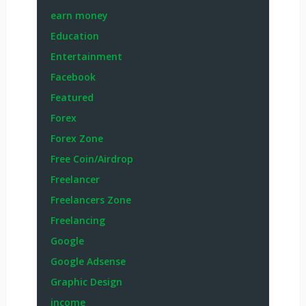
earn money
Education
Entertainment
Facebook
Featured
Forex
Forex Zone
Free Coin/Airdrop
Freelancer
Freelancers Zone
Freelancing
Google
Google Adsense
Graphic Design
income