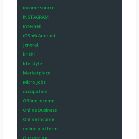
income source
INSTAGRAM
Internet
iOS এবং Android
Jeneral
krishi
life style
Marketplace
Micro Jobs
occupation
Offline income
Online Business
Online Income
online platform
Outsorcing