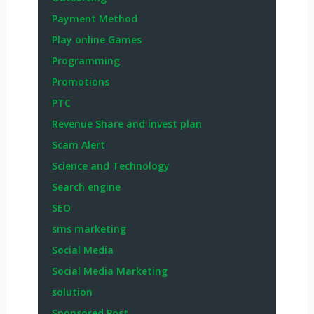
Payment Method
Play online Games
Programming
Promotions
PTC
Revenue Share and invest plan
Scam Alert
Science and Technology
Search engine
SEO
sms marketing
Social Media
Social Media Marketing
solution
Sponsored Post