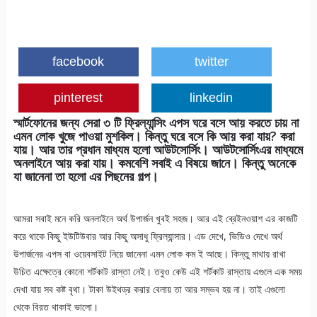
facebook
twitter
pinterest
linkedin
স্মার্টফোনের জন্য সেরা ৩ টি ফ্রিল্যান্সিং এপস ঘরে বসে আয় করতে চায় না
এমন লোক খুজে পাওয়া মুশকিল। কিন্তু ঘরে বসে কি আয় করা যায়? করা
যায়। আর তার প্রধান মাধ্যম হলো আউটসোর্সিং। আউটসোর্সিংএর মাধ্যমে
অনলাইনে আয় করা যায়। কমবেশি সবাই এ বিষয়ে জানে। কিন্তু অনেকে
যা জানেনা তা হলো এর পিছনের গল্প।
আমরা সবাই মনে করি অনলাইনে অর্থ উপার্জন খুবই সহজ। আর এই ব্রেইনওয়াশ এর কাজটি
করে থাকে কিছু ইউটিউবার আর কিছু অসাধু ফ্রিল্যান্সার। এড দেখে, ভিডিও দেখে অর্থ
উপার্জনের এপস বা ওয়েবসাইট নিয়ে জানেনা এমন লোক কম ই আছে। কিন্তু মাথায় রাখা
উচিত এক্ষেত্রে কোনো শর্টকাট রাস্তা নেই। তবুও কেউ এই শর্টকাট রাস্তায় এগুলে এক সময়
দেখা যায় সব কষ্ট বৃথা। টাকা উইথড্র করার বেলায় তা আর সম্ভব হয় না। তাই এগুলো
থেকে বিরত থাকাই ভালো।