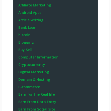
Affiliate Marketing
Android Apps
Article Writing
Bank Loan
bitcoin
Blogging
Buy Sell
Computer Information
Cryptocurrency
Digital Marketing
Domain & Hosting
E-commerce
Earn for the Real life
Earn From Data Entry
Earn From Social Site