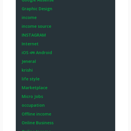
Graphic Design
income
income source
INSTAGRAM
Internet
iOS এবং Android
Jeneral
krishi
life style
Marketplace
Micro Jobs
occupation
Offline income
Online Business