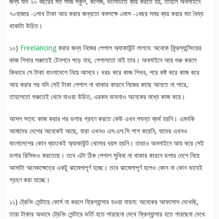
জন্য যদি ২০ বছরের মত সময় স্কুল, কলেজ, ভার্সিটিতে ব্যয় করতে হয়, তাহলে অনলাইনে
৭০হাজার -১লাখ টাকা আয় করার জন্যতো কমপক্ষে ৩মাস -১বছর সময় ব্যয় করার মত ধৈয্য
থাকাটা উচিত।
১০)
Freelancing
করার জন্য নিজের পেপাল অ্যাকাউন্ট লাগবে: অনেকে ফ্র্রিল্যান্সিংয়ের
কাজ শিখার শুরুতেই টেনশনে পড়ে যায়, পেপালতো নাই তার। অনলাইনে আয় শুরু করলে
কিভাবে সে টাকা বাংলাদেশে নিয়ে আসবে। খরচ করে কাজ শিখব, পরে কষ্ট করে কাজ করে
আয় করার পর যদি সেই টাকা পেপাল না থাকার কারনে নিজের কাছে আনতে না পারে,
তাহলেতো শুরুতেই থেমে যাওয়া উচিত, এরকম ভাবনাও অনেকের মধ্যে কাজ করে।
আসল সত্য: কাজ করার পর ডলার গ্রহণ করতে কেউ এখন পযন্ত ব্যর্থ হয়নি। এমনকি
আমাদের দেশের অনেকেই আছে, যারা এখনও এস.এস.সি পাশ করেনি, যাদের এখনও
বাংলাদেশের কোন ব্যাংকেই অ্যাকাউন্ট খোলার বয়স হয়নি। তারাও অনলাইনে আয় করে সেই
ডলার রিসিভও করতেছে। তবে এটা ঠিক পেপাল সুবিধা না থাকার কারনে ডলার দেশে নিয়ে
আসাটা অনেকক্ষেত্রে একটু ঝামেলাপূর্ণ হচ্ছে। তবে ঝামেলাপূর্ণ হলেও কোন না কোন ভাবেই
গ্রহণ করা যাচ্ছে।
১১) ট্রেনিং সেন্টারে কোর্স না করলে ফ্রিল্যান্সার হওয়া যায়না: অনেকের আফসোস দেখেছি,
তারা টাকার অভাবে ট্রেনিং সেন্টারে ভর্তি হতে পারছেনা দেখে ফ্রিল্যান্সার হতে পারছেনা দেখে