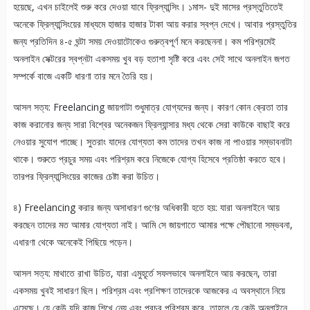
হয়েছে, এখন চাইলেই শুরু করে দেওয়া যাবে ফ্রিল্যান্সিং। ১মাস- দুই মাসের প্রস্তুতিতেই
অনেকে ফ্রিল্যান্সিংয়ের মাধ্যমে হাজার হাজার টাকা আয় করার স্বপ্ন দেখে। আবার প্রস্তুতির
জন্য প্রতিদিন ৪-৫ ঘন্টা সময় দেওয়াটোকেও গুরুত্বপূর্ণ মনে করছেননা। কম পরিশ্রমেই
অনলাইন সেক্টরের স্বপ্নটা একসময় খুব বড় হতাশা সৃষ্টি করে এবং সেই সাথে অনলাইন জগত
সম্পর্কে বাজে একটি ধারণা তার মনে তৈরি হয়।
আসল সত্য: Freelancing জায়গাটা শুধুমাত্র যোগ্যদের জন্য। কারণ কোন ক্রেতা তার
কাজ করানোর জন্য সারা বিশ্বের অনেকজন ফ্রিল্যান্সার মধ্য থেকে সেরা কাউকে বাছাই করে
নেওয়ার সুযোগ পাচ্ছে। সুতরাং যাদের যোগ্যতা কম তাদের তখন কাজ না পাওয়ার সম্ভাবনাটা
থাকে। শুরুতে প্রচুর সময় এবং পরিশ্রম করে নিজেকে যোগ্য হিসেবে প্রতিষ্ঠা করতে হবে।
তারপর ফ্রিল্যান্সিংয়ের কাজের চেষ্টা করা উচিত।
৪) Freelancing করার জন্য অসাধারণ গুণের অধিকারী হতে হয়: যারা অনলাইনে আয়
করছেন তাদের মত আমার যোগ্যতা নাই। আমি সে জায়গাতে আমার পক্ষে পৌছানো সম্ভবনা,
এধারণা থেকে অনেকেই পিছিয়ে পড়েন।
আসল সত্য: মাথাতে রাখা উচিত, যারা এমুহূর্তে সফলভাবে অনলাইনে আয় করছেন, তারা
একসময় খুবই সাধারণ ছিল। পরিশ্রম এবং প্রশিক্ষণ তাদেরকে আজকের এ অবস্থানে নিয়ে
এসেছে। যে কেউ যদি কাজ শিখে নেয় এবং প্রচুর পরিশ্রম করে, তাহলে যে কেউ অনলাইনে