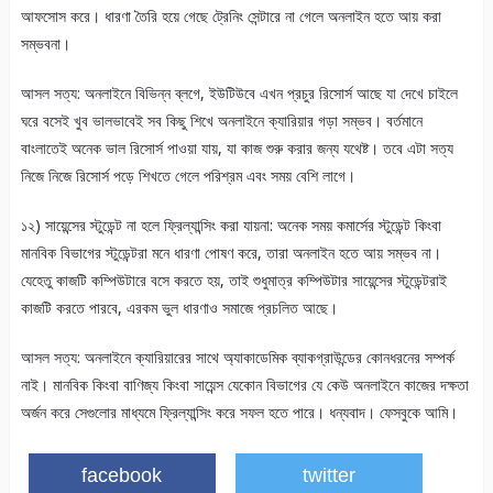
আফসোস করে। ধারণা তৈরি হয়ে গেছে ট্রেনিং সেন্টারে না গেলে অনলাইন হতে আয় করা
সম্ভবনা।
আসল সত্য: অনলাইনে বিভিন্ন ব্লগে, ইউটিউবে এখন প্রচুর রিসোর্স আছে যা দেখে চাইলে
ঘরে বসেই খুব ভালভাবেই সব কিছু শিখে অনলাইনে ক্যারিয়ার গড়া সম্ভব। বর্তমানে
বাংলাতেই অনেক ভাল রিসোর্স পাওয়া যায়, যা কাজ শুরু করার জন্য যথেষ্ট। তবে এটা সত্য
নিজে নিজে রিসোর্স পড়ে শিখতে গেলে পরিশ্রম এবং সময় বেশি লাগে।
১২) সায়েন্সের স্টুডেন্ট না হলে ফ্রিল্যান্সিং করা যায়না: অনেক সময় কমার্সের স্টুডেন্ট কিংবা
মানবিক বিভাগের স্টুডেন্টরা মনে ধারণা পোষণ করে, তারা অনলাইন হতে আয় সম্ভব না।
যেহেতু কাজটি কম্পিউটারে বসে করতে হয়, তাই শুধুমাত্র কম্পিউটার সায়েন্সের স্টুডেন্টরাই
কাজটি করতে পারবে, এরকম ভুল ধারণাও সমাজে প্রচলিত আছে।
আসল সত্য: অনলাইনে ক্যারিয়ারের সাথে অ্যাকাডেমিক ব্যাকগ্রাউন্ডের কোনধরনের সম্পর্ক
নাই। মানবিক কিংবা বাণিজ্য কিংবা সায়েন্স যেকোন বিভাগের যে কেউ অনলাইনে কাজের দক্ষতা
অর্জন করে সেগুলোর মাধ্যমে ফ্রিল্যান্সিং করে সফল হতে পারে। ধন্যবাদ। ফেসবুকে আমি।
facebook
twitter