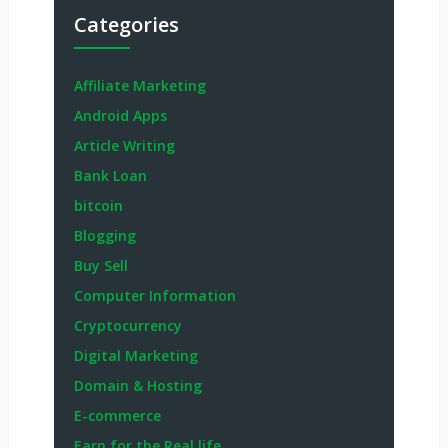
Categories
Affiliate Marketing
Android Apps
Article Writing
Bank Loan
bitcoin
Blogging
Buy Sell
Computer Information
Cryptocurrency
Digital Marketing
Domain & Hosting
E-commerce
Earn for the Real life