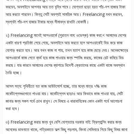
করবেন, অনলাইনে আপনার আয় তত বৃদ্ধি পাবে। যোগ্যতা ছাড়া হয়ত পাঁচ-দশ হাজার টাকা
আয় করতে পারবেন। কিন্তু সেটি অবশ্যই সাময়িক আয়। Freelancing যখন করবেন,
স্বপ্নটা পাঁচ-দশ হাজার টাকার মধ্যে সীমাবদ্ধ রাখাটা বোকামী।
২) Freelancing মানেই আপওয়ার্কে (পুরাতন নাম: ওডেস্ক) কাজ করা:< আমাদের দেশের
একটা ধারণা প্রতিষ্ঠা পেয়ে গেছে, অনলাইনে আয় করতে হলে আপওয়ার্কেই বিড করে কাজ
যোগাড় করতে হবে। আর যখন কাজ না পায়, তখন হতাশ হয়ে কাজ ছেড়ে দেয়। অনেকক্ষেত্রে
আপওয়ার্কে কাজ পেতে ব্যর্থ হয়ে কাজ পাওয়ার জন্য স্পামিং করছে, কাজের রেট কমিয়ে বিড
করছে। যার কারনে আমাদের দেশের ব্যাপারে বিদেশী ক্রেতাদের কাছে একটা বাজে অবস্থান
তৈরি হচ্ছে।
আসল সত্য: পৃথিবীতে যত কাজ আউটসোর্স হচ্ছে, তার মধ্যে মাত্র ৭% কাজ
মার্কেটপ্লেসগুলোতে পাওয়া যায়। মার্কেটপ্লেস ছাড়াও আর কিভাবে কাজ পাওয়া যায়, সেটি
জানার জন্য সকল পর্বে চোখ রাখুন। সে বিষয়ে এ ধারাবাহিকের কোন একটা পর্বে আলোচনা
করা হবে।
৩) Freelancing করার জন্য খুব বেশি যোগ্যতার দরকার নাই: ফ্রিল্যান্সিং করার জন্য
অনেকের ভাবনাতে থাকে, পত্রিকাতে অল্প কিছু পড়লাম, কিংবা সেমিনারে গিয়ে কিছু বিষয় জানা