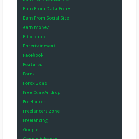
Earn From Data Entry
Earn From Social Site
earn money
Education
Entertainment
Facebook
Featured
Forex
Forex Zone
Free Coin/Airdrop
Freelancer
Freelancers Zone
Freelancing
Google
Google Adsense