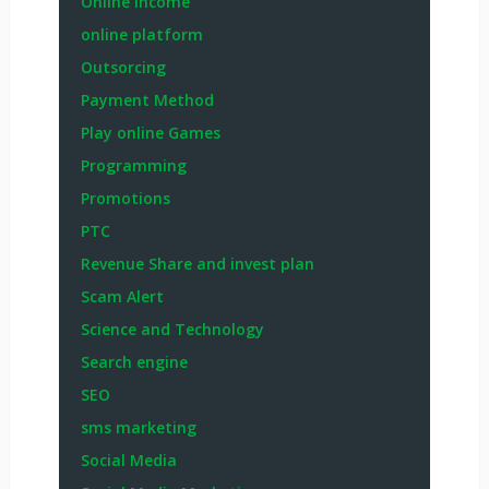
Online Income
online platform
Outsorcing
Payment Method
Play online Games
Programming
Promotions
PTC
Revenue Share and invest plan
Scam Alert
Science and Technology
Search engine
SEO
sms marketing
Social Media