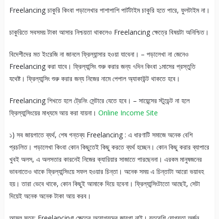
Freelancing চাকুরি কিংবা পড়ালেখার পাশাপাশি পার্টটাইম চাকুরি হতে পারে, ফুলটাইম না।
চাকুরিতে সবসময় টাকা আসার নিশ্চয়তা থাকলেও Freelancing ক্ষেত্রে বিষয়টা অনিশ্চিত।
বিদেশীদের মত ইংরেজি না জানলে ফ্রিল্যান্সার হওয়া যাবেনা। – পড়ালেখা না জেনেও
Freelancing করা যাবে। ফ্রিল্যান্সিং শুরু করার জন্য ৭দিন কিংবা ১মাসের প্রস্তুতি
যথেষ্ট। ফ্রিল্যান্সিং শুরু করার জন্য নিজের নামে পেপাল অ্যাকাউন্ট থাকতে হবে।
Freelancing শিখতে হলে ট্রেনিং সেন্টারে যেতে হবে। – সায়েন্সের স্টুডেন্ট না হলে
ফ্রিল্যান্সিংয়ের মাধ্যমে আয় করা যায়না।
Online Income Site
১) সব জায়গাতে ব্যর্থ, শেষ গন্তব্য Freelancing : এ ধারণাটি সমাজে অনেক বেশি
প্রচলিত। পড়ালেখা কিংবা কোন কিছুতেই কিছু করতে ব্যর্থ হচ্ছেন। কোন কিছু করার ব্যাপারে
খুবই অলস, এ অলসতার কারনেই নিজের ক্যারিয়ার সাজাতে পারছেননা। এরকম মানুষজনের
ভাবনাতেও থাকে ফ্রিল্যান্সিংয়ে সফল হওয়ার চিন্তা। অনেক সময় এ চিন্তাটা আরো ভয়াবহ
হয়। তারা ভেবে থাকে, কোন কিছুই আমাকে দিয়ে হবেনা। ফ্রিল্যান্সিংটাতো আছেই, সেটা
দিয়েই অনেক অনেক টাকা আয় করব।
আসল সত্য: Freelancing ক্ষেত্রে অযোগ্যদের জায়গা নাই। যতবেশি যোগ্যতা অর্জন