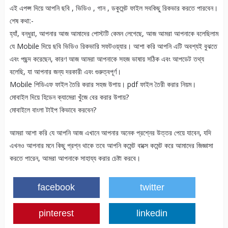
এই এপপ্স দিয়ে আপনি ছবি , ভিডিও , গান , ডকুমেন্ট ফাইল সবকিছু রিকভার করতে পারবেন।
শেষ কথা:-
হ্যাঁ, বন্ধুরা, আপনার আজ আমাদের পোস্টটি কেমন লেগেছে, আজ আমরা আপনাকে বলেছিলাম
যে Mobile দিয়ে ছবি ভিডিও রিকভারি সফটওয়্যার। আশা করি আপনি এটি অবশ্যই বুঝতে
এবং পছন্দ করেছেন, কারণ আজ আমরা আপনাকে সহজ ভাষায় সঠিক এবং আপডেট তথ্য
বলেছি, যা আপনার জন্য দরকারী এবং গুরুত্বপূর্ণ।
Mobile পিডিএফ ফাইল তৈরি করার সহজ উপায়। pdf ফাইল তৈরী করার নিয়ম।
মোবাইল দিয়ে হিডেন ক্যামেরা খুঁজে বের করার উপায়?
মোবাইলে বাংলা টাইপ কিভাবে করবেন?
আমরা আশা করি যে আপনি আজ এখানে আপনার অনেক প্রশ্নের উত্তর পেয়ে যাবেন, যদি
এখনও আপনার মনে কিছু প্রশ্ন থাকে তবে আপনি কমেন্ট বাক্সে কমেন্ট করে আমাদের জিজ্ঞাসা
করতে পারেন, আমরা আপনাকে সাহায্য করার চেষ্টা করবে।
facebook
twitter
pinterest
linkedin