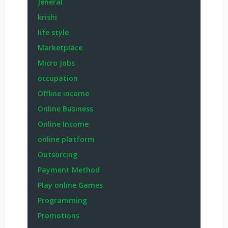
Jeneral
krishi
life style
Marketplace
Micro Jobs
occupation
Offline income
Online Business
Online Income
online platform
Outsorcing
Payment Method
Play online Games
Programming
Promotions