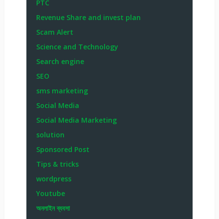
PTC
Revenue Share and invest plan
Scam Alert
Science and Technology
Search engine
SEO
sms marketing
Social Media
Social Media Marketing
solution
Sponsored Post
Tips & tricks
wordpress
Youtube
অনলাইন ব্যবসা