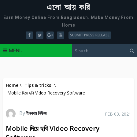
এসো আয় করি
Earn Money Online From Bangladesh. Make Money From
Home
SUBMIT PRESS RELEASE
MENU
Home
\
Tips & tricks
\
Mobile দিয়ে ছবি Video Recovery Software
By
ইনকাম নিউজ
FEB 03, 2021
Mobile দিয়ে ছবি Video Recovery