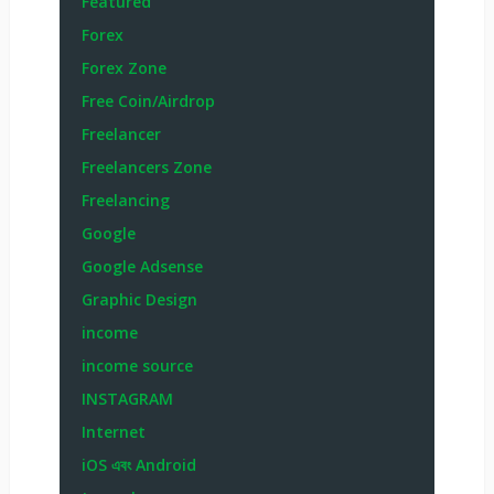
Featured
Forex
Forex Zone
Free Coin/Airdrop
Freelancer
Freelancers Zone
Freelancing
Google
Google Adsense
Graphic Design
income
income source
INSTAGRAM
Internet
iOS এবং Android