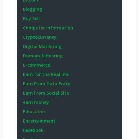
Blogging
Buy Sell
Computer Information
Cryptocurrency
Digital Marketing
Domain & Hosting
E-commerce
Earn for the Real life
Earn From Data Entry
Earn From Social Site
earn money
Education
Entertainment
Facebook