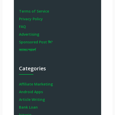
Terms of Service
Privacy Policy
FAQ
Advertising
Sponsored Post কি?
মতামত/পরামর্শ
Categories
Affiliate Marketing
Android Apps
Article Writing
Bank Loan
bitcoin