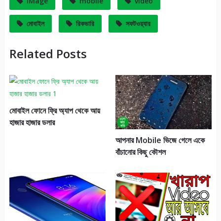
IMage
mobile
video
মোবাইল
রিকভারি
সফটওয়্যার
Related Posts
মোবাইল ফোনে ফ্রি অ্যাপ থেকে আয়
হাজার হাজার ডলার
আপনার Mobile ভিজে গেলে একে
বাঁচানোর কিছু কৌশল