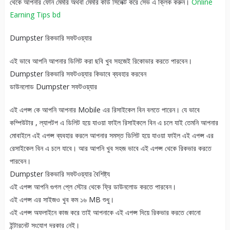
থেকে আপনার ফোন মেমরি অথবা মেমরি কার্ড সিলেক্ট করে সেভ এ ক্লিক করুন।
Online
Earning Tips bd
Dumpster রিকভারি সফটওয়্যার
এই ভাবে আপনি আপনার ডিলিট করা ছবি খুব সহজেই রিকোভার করতে পারবেন।
Dumpster রিকভারি সফটওয়্যার কিভাবে ব্যবহার করবেন
ডাউনলোড Dumpster সফটওয়্যার
এই এপপ্স কে আপনি আপনার Mobile এর রিসাইকেল বিন বলতে পারেন। যে ভাবে
কম্পিউটার , ল্যাপটপ এ ডিলিট হয়ে যাওয়া ফাইল রিসাইকলে বিন এ চলে যাই তেমনি আপনার
মোবাইলে এই এপপ্স ব্যবহার করলে আপনার সমস্ত ডিলিট হয়ে যাওয়া ফাইল এই এপপ্স এর
রেসাইকেল বিন এ চলে যাবে। আর আপনি খুব সহজ ভাবে এই এপপ্স থেকে রিকভার করতে
পারবেন।
Dumpster রিকভারি সফটওয়্যার বৈশিষ্ট্য
এই এপপ্স আপনি গুগল প্লে স্টোর থেকে ফ্রি ডাউনলোড করতে পারবেন।
এই এপপ্স এর সাইজও খুব কম ১৬ MB শুধু।
এই এপপ্স অফলাইনে কাজ করে তাই আপনাকে এই এপপ্স দিয়ে রিকভার করতে কোনো
ইন্টারনেট সংযোগ দরকার নেই।