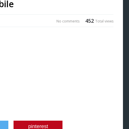
bile
452
No comments
Total views
pinterest