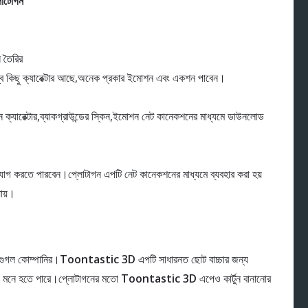
লোটোগন
 তৈরির
ব কিছু ক্যারেক্টার আছে,অনেক প্রকার ইমোশন এবং একশন পাবেন।
্যারেক্টার,ব্যাকগ্রাউন্ডের স্কিন,ইমোশন নেট কানেকশনের মাধ্যমে ডাউনলোড
োগ করতে পারবেন।প্লোটাগন এপটি নেট কানেকশনের মাধ্যমে ব্যবহার করা হয়
যায়।
 গুগল কোম্পানির।
Toontastic 3D
এপটি সাধারনত ছোট বাচ্চার জন্য
জ মনে হতে পারে।প্লোটাগনের মতো
Toontastic 3D
এপেও কার্টুন বানানোর