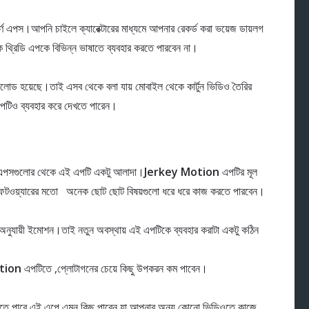
র্ণ এপস।আপনি চাইলে ক্যারেক্টারের মাধ্যমে আপনার রেকর্ড করা ভয়েজ ডায়লগ
 থ্রিডি এপকে বিভিন্ন ভাষাতে ব্যবহার করতে পারবেন না।
নলোড হয়েছে।তাই এসব থেকে বলা যায় মোবাইল থেকে কার্টুন ভিডিও তৈরির
টিও ব্যবহার করে দেখতে পারেন।
এপসগুলোর থেকে এই এপটি একটু আলাদা।
Jerkey Motion
এপটির মূল
সফটওয়্যারের মতো অনেক ছোট ছোট বিষয়গুলো ধরে ধরে কাজ করতে পারবেন।
য়লগ অনুযায়ী ইমোশন।তাই নতুন অবস্থায় এই এপটিকে ব্যবহার করাটা একটু কঠিন
tion
এপটিতে ,প্লোটাগনের চেয়ে কিছু উপকরন কম পাবেন।
ে পারে এই এপে এমন কিছু পাবেন যা আপনার অন্য কোনো ভিডিওতে কাজে