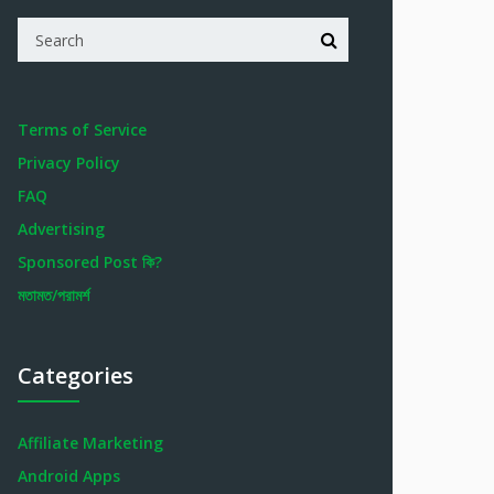
Terms of Service
Privacy Policy
FAQ
Advertising
Sponsored Post কি?
মতামত/পরামর্শ
Categories
Affiliate Marketing
Android Apps