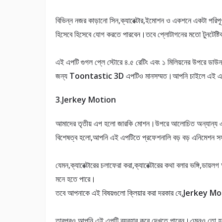
বিভিন্ন নজর কাড়ানো সিন,ক্যারেক্টার,ইমোশন ও একশনে একটা পরিপূ
হিসেবে হিসেবে যোগ করতে পারবেন।তবে প্লোটাগনের মতো টুনটেষ্টিক
এই এপটি গুগল প্লে স্টোরে ৪.৫ রেটিং এবং ১ মিলিয়নের উপরে ডাউ
জন্য
Toontastic 3D
এপটিও মানসম্মত।আপনি চাইলে এই এপ
3.Jerkey Motion
আমাদের তৃতীয় এপ হলো জারকি মোশন।উপরে আলোচিত অন্যান্য 
বিশেষত্ব হলো,আপনি এই এপটিতে প্রফেশনালি বড় বড় এনিমেশন 
যেমন,ক্যারেক্টারের চলাফেরা করা,ক্যারেক্টারের কথা বলার ভঙ্গি,ডা
মনে হতে পারে।
তবে আপনাকে এই বিষয়গুলো ক্লিয়ার করা দরকার যে,
Jerkey Mo
তারপরও আপনি এই এপটি ব্যবহার করে দেখতে পারেন।এমনও তো হত