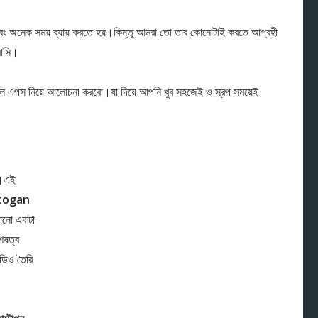
স এবং অনেক সময় ব্যায় করতে হয়।কিন্তু আমরা তো তার কোনোটাই করতে আগ্রহী
বাসি।
ইল এপস নিয়ে আলোচনা করবো।যা দিয়ে আপনি খুব সহজেই ও স্বল্প সময়েই
ন।এই
togan
োনো একটা
েষত্ব
িডিও তৈরি