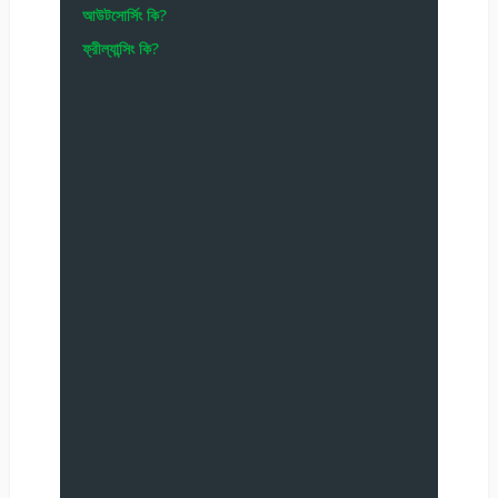
আউটসোর্সিং কি?
ফ্রীল্যান্সিং কি?