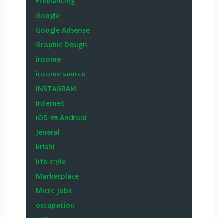
Freelancing
Google
Google Adsense
Graphic Design
income
income source
INSTAGRAM
Internet
iOS এবং Android
Jeneral
krishi
life style
Marketplace
Micro Jobs
occupation