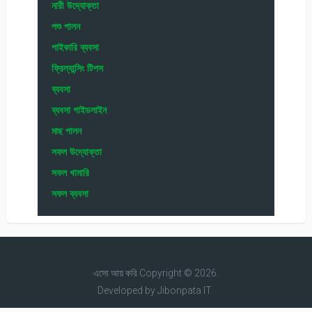
নারী উদ্যোক্তা
পশু পালন
পাইকারি ব্যবসা
ফ্রিল্যান্সিং টিপস
ব্যবসা
ব্যবসা গাইডলাইন
মাছ পালন
সফল উদ্যোক্তা
সফল খামারি
সফল ব্যবসা
এসো আয় করি
Copyright © 2026.
Developed by
Jibonpata IT