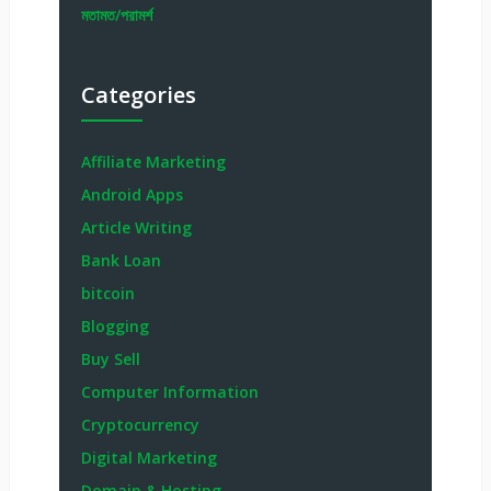
মতামত/পরামর্শ
Categories
Affiliate Marketing
Android Apps
Article Writing
Bank Loan
bitcoin
Blogging
Buy Sell
Computer Information
Cryptocurrency
Digital Marketing
Domain & Hosting