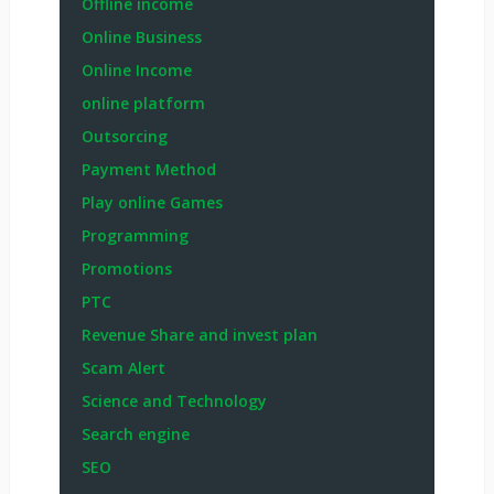
Offline income
Online Business
Online Income
online platform
Outsorcing
Payment Method
Play online Games
Programming
Promotions
PTC
Revenue Share and invest plan
Scam Alert
Science and Technology
Search engine
SEO