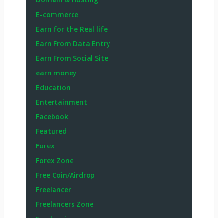
E-commerce
Earn for the Real life
Earn From Data Entry
Earn From Social Site
earn money
Education
Entertainment
Facebook
Featured
Forex
Forex Zone
Free Coin/Airdrop
Freelancer
Freelancers Zone