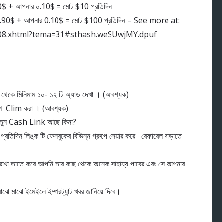
90$ + আপনার ০.10$ = মোট $10 প্রতিদিন
 99.90$ + আপনার 0.10$ = মোট $100 প্রতিদিন – See more at:
108.xhtml?tema=31#sthash.weSUwjMY.dpuf
থেকে মিনিমাম ১০- ১২ টি অ্যাড দেখা । (আবশ্যক)
যাশ Clim করা । (আবশ্যক)
 নতুন Cash Link আছে কিনা?
প্রতিদিন লিঙ্ক টি ফেসবুকের বিভিন্ন গ্রুপে সেয়ার করে রেফারেল বাড়াতে
গ রাখা তাতে করে আপনি তার কাছ থেকে অনেক সাহায্য পাবের এবং সে আপনার
ে মাঝে ইমেইলে ইম্পরট্যান্ট খবর জানিয়ে দিবে।