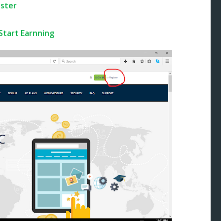
ister
Start Earnning