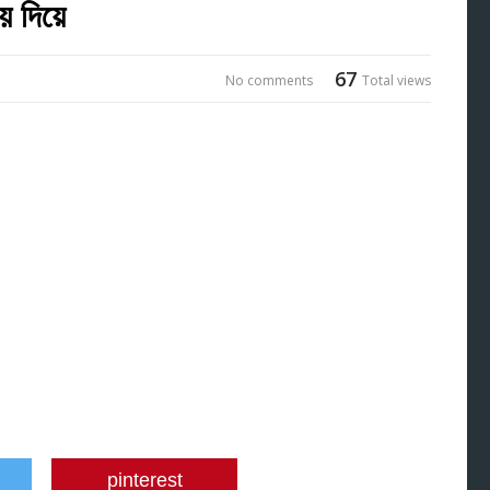
য় দিয়ে
67
No comments
Total views
pinterest