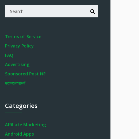
Terms of Service
Privacy Policy
FAQ
Advertising
Sponsored Post কি?
মতামত/পরামর্শ
Categories
Affiliate Marketing
Android Apps