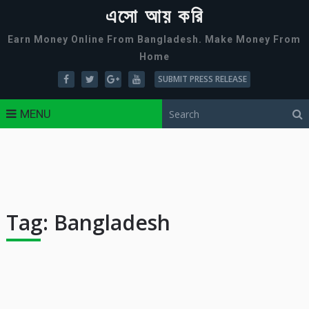
এসো আয় করি
Earn Money Online From Bangladesh. Make Money From
Home
SUBMIT PRESS RELEASE
MENU
Tag:
Bangladesh