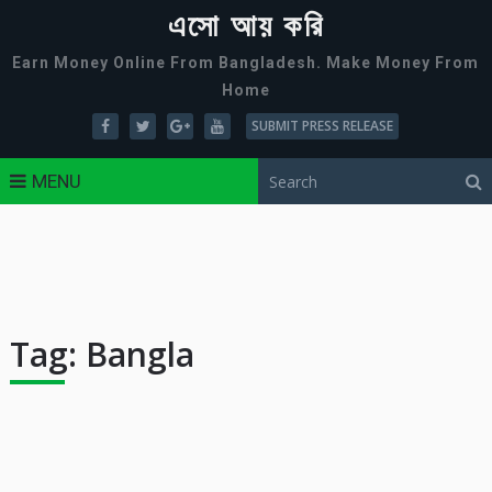
এসো আয় করি
Earn Money Online From Bangladesh. Make Money From
Home
SUBMIT PRESS RELEASE
MENU
Tag:
Bangla