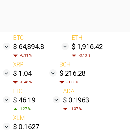
BTC
ETH
$ 64,894.8
$ 1,916.42
-0.11 %
-0.10 %
XRP
BCH
$ 1.04
$ 216.28
-0.46 %
-0.11 %
LTC
ADA
$ 46.19
$ 0.1963
1.27 %
-1.37 %
XLM
$ 0.1627