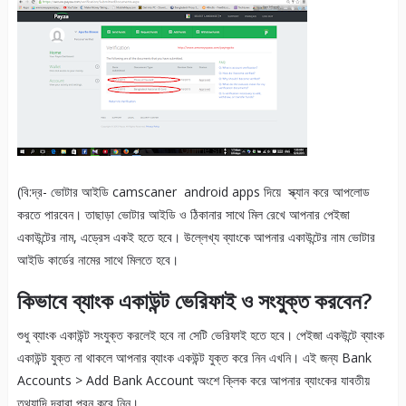
(বি:দ্র- ভোটার আইডি camscaner android apps দিয়ে স্ক্যান করে আপলোড
করতে পারবেন। তাছাড়া ভোটার আইডি ও ঠিকানার সাথে মিল রেখে আপনার পেইজা
একাউন্টের নাম, এড্রেস একই হতে হবে। উল্লেখ্য ব্যাংকে আপনার একাউন্টের নাম ভোটার
আইডি কার্ডের নামের সাথে মিলতে হবে।
কিভাবে ব্যাংক একাউন্ট ভেরিফাই ও সংযুক্ত করবেন?
শুধু ব্যাংক একাউন্ট সংযুক্ত করলেই হবে না সেটি ভেরিফাই হতে হবে। পেইজা একউন্টে ব্যাংক
একাউন্ট যুক্ত না থাকলে আপনার ব্যাংক একউন্ট যুক্ত করে নিন এখনি। এই জন্য Bank
Accounts > Add Bank Account অংশে ক্লিক করে আপনার ব্যাংকের যাবতীয়
তথ্যাদি দ্বারা পূরন করে নিন।