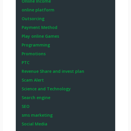
Online Income
online platform
Outsorcing
Payment Method
Play online Games
Programming
Promotions
PTC
Revenue Share and invest plan
Scam Alert
Science and Technology
Search engine
SEO
sms marketing
Social Media