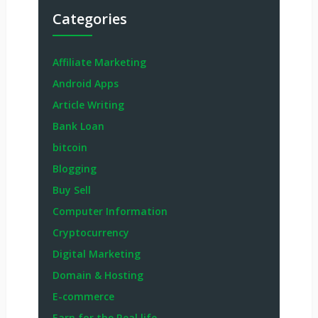
Categories
Affiliate Marketing
Android Apps
Article Writing
Bank Loan
bitcoin
Blogging
Buy Sell
Computer Information
Cryptocurrency
Digital Marketing
Domain & Hosting
E-commerce
Earn for the Real life