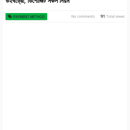
উইথড্রো, ডিপোজিট সকল নিয়ম
91
No comments
Total views
PAYMENT METHOD