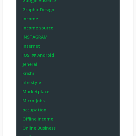
Google Adsense
Graphic Design
income
income source
INSTAGRAM
Internet
iOS এবং Android
Jeneral
krishi
life style
Marketplace
Micro Jobs
occupation
Offline income
Online Business