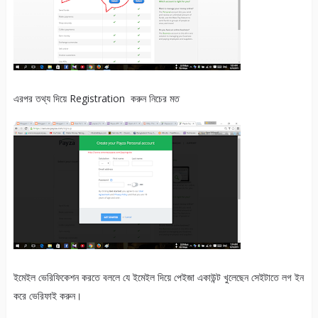
এরপর তথ্য দিয়ে Registration করুন নিচের মত
ইমেইল ভেরিফিকেশন করতে বললে যে ইমেইল দিয়ে পেইজা
একাউন্ট খুলেছেন সেইটাতে লগ ইন
করে ভেরিফাই করুন।