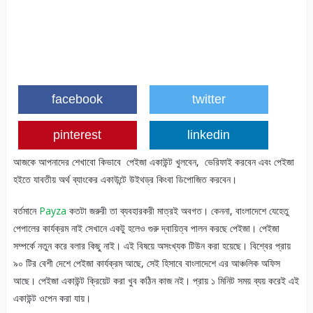
facebook
twitter
pinterest
linkedin
আজকে আপনাদের শেখাবো কিভাবে পেইজা একাউন্ট খুলবেন, ভেরিফাই করবেন এবং পেইজা
হইতে যাবতীয় অর্থ ব্যাংকের একাউন্টে উইথড্র কিংবা ডিপোজিত করবেন।
বর্তমানে
Payza
কতটা জরুরী তা ব্যবহারকরী মাত্রই অবগত। কেননা, বাংলাদেশে যেহেতু
পেপালের কার্যক্রম নাই সেখানে একটু হলেও গুরু দ্বায়িত্ব পালন করছে পেইজা। পেইজা
সম্পর্কে নতুন করে বলার কিছু নাই। এই বিষয়ে অসংখ্যক টিউন করা হয়েছে। বিশ্বের প্রায়
৯০ টির বেশী দেশে পেইজা কার্যক্রম আছে, সেই হিসাবে বাংলাদেশে এর আঞ্চলিক অফিস
আছে। পেইজা একাউন্ট ক্রিয়েট করা খুব কঠিন কাজ নই। প্রায় ১ মিনিট সময় ব্যয় করেই এই
একাউন্ট ওপেন করা যায়।