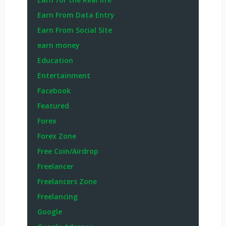
Earn From Data Entry
Earn From Social Site
earn money
Education
Entertainment
Facebook
Featured
Forex
Forex Zone
Free Coin/Airdrop
Freelancer
Freelancers Zone
Freelancing
Google