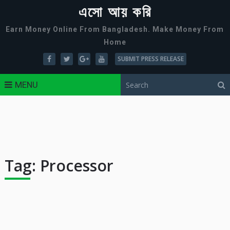
এসো আয় করি
Earn Money Online From Bangladesh. Make Money From
Home
SUBMIT PRESS RELEASE
MENU
Tag:
Processor