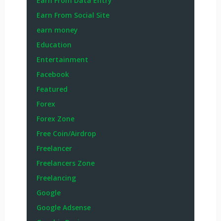
Earn From Data Entry
Earn From Social Site
earn money
Education
Entertainment
Facebook
Featured
Forex
Forex Zone
Free Coin/Airdrop
Freelancer
Freelancers Zone
Freelancing
Google
Google Adsense