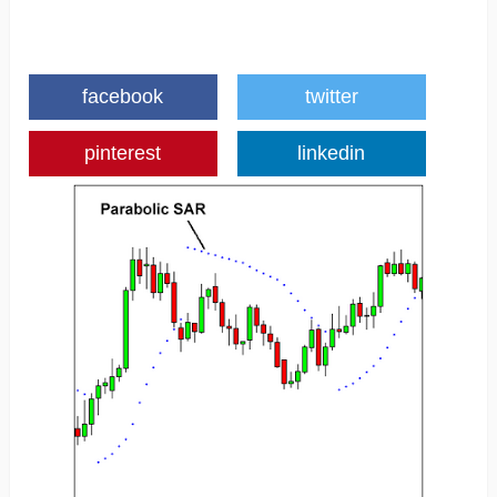
facebook
twitter
pinterest
linkedin