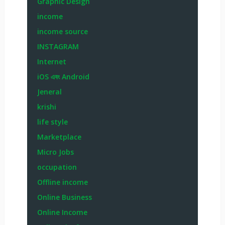
Graphic Design
income
income source
INSTAGRAM
Internet
iOS এবং Android
Jeneral
krishi
life style
Marketplace
Micro Jobs
occupation
Offline income
Online Business
Online Income