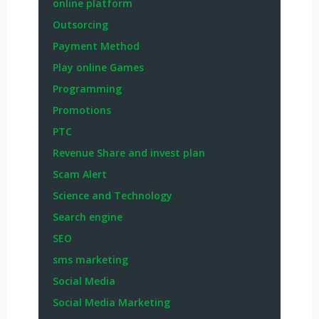
online platform
Outsorcing
Payment Method
Play online Games
Programming
Promotions
PTC
Revenue Share and invest plan
Scam Alert
Science and Technology
Search engine
SEO
sms marketing
Social Media
Social Media Marketing