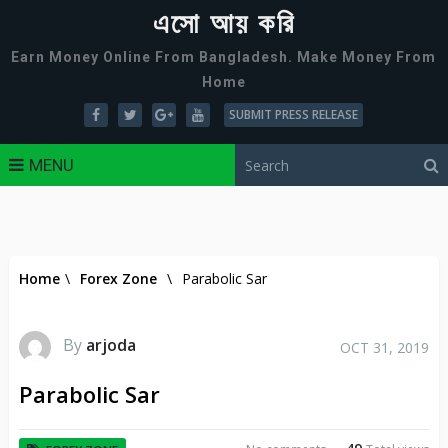
এসো আয় করি
Earn Money Online From Bangladesh. Make Money From
Home
SUBMIT PRESS RELEASE
MENU
Home
\
Forex Zone
\
Parabolic Sar
By
arjoda
OCT 31, 2019
Parabolic Sar