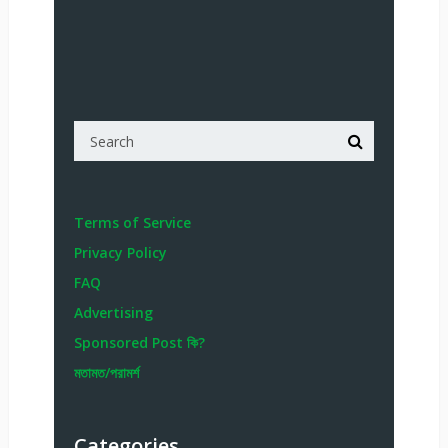
Terms of Service
Privacy Policy
FAQ
Advertising
Sponsored Post কি?
মতামত/পরামর্শ
Categories