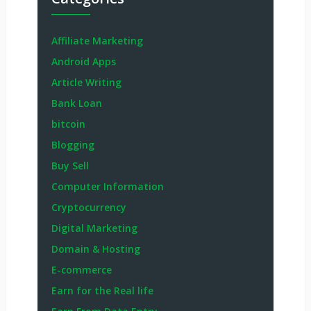
Affiliate Marketing
Android Apps
Article Writing
Bank Loan
bitcoin
Blogging
Buy Sell
Computer Information
Cryptocurrency
Digital Marketing
Domain & Hosting
E-commerce
Earn for the Real life