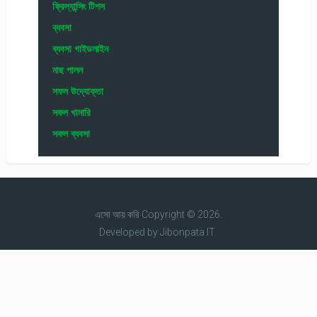
ফ্রিল্যান্সিং টিপস
ব্যবসা
ব্যবসা গাইডলাইন
মাছ পালন
সফল উদ্যোক্তা
সফল খামারি
সফল ব্যবসা
এসো আয় করি
Copyright © 2026.
Developed by
Jibonpata IT