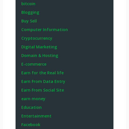
bitcoin
Blogging
Buy Sell
Computer Information
Cryptocurrency
Digital Marketing
Domain & Hosting
E-commerce
Earn for the Real life
Earn From Data Entry
Earn From Social Site
earn money
Education
Entertainment
Facebook