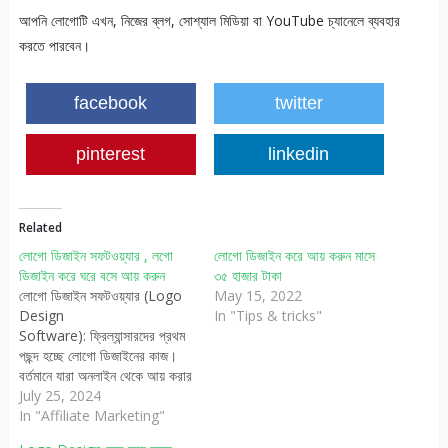
আপনি লোগোটি এখন, নিজের ব্লগ, সোশ্যাল মিডিয়া বা YouTube চ্যানেলে ব্যবহার
করতে পারবেন।
facebook
twitter
pinterest
linkedin
Related
লোগো ডিজাইন সফটওয়্যার , লগো
লোগো ডিজাইন করে আয় করুন মাসে
ডিজাইন করে ঘরে বসে আয় করুন
৩৫ হাজার টাকা
লোগো ডিজাইন সফটওয়্যার (Logo
May 15, 2022
Design
In "Tips & tricks"
Software): ফ্রিল্যান্সারদের প্রথম
পছন্দ হচ্ছে লোগো ডিজাইনের কাজ।
বর্তমানে যারা অনলাইন থেকে আয় করার
কথা চিন্তা করে তারা প্রথমেই চিন্তা
July 25, 2024
করে গ্রাফিক ডিজাইন অথবা লোগো
In "Affiliate Marketing"
ডিজাইন করে ইনকাম করার কথা।