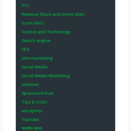
PTC
Revenue Share and invest plan
Scam Alert
Science and Technology
Search engine
SEO
sms marketing
Social Media
Social Media Marketing
solution
Sponsored Post
Tips & tricks
wordpress
Youtube
অনলাইন ব্যবসা