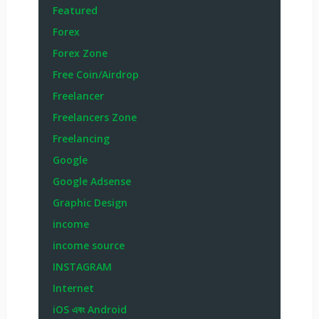
Featured
Forex
Forex Zone
Free Coin/Airdrop
Freelancer
Freelancers Zone
Freelancing
Google
Google Adsense
Graphic Design
income
income source
INSTAGRAM
Internet
iOS এবং Android