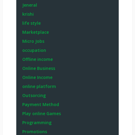
Jeneral
krishi
life style
Marketplace
Micro Jobs
occupation
Offline income
Online Business
Online Income
online platform
Outsorcing
Payment Method
Play online Games
Programming
Promotions