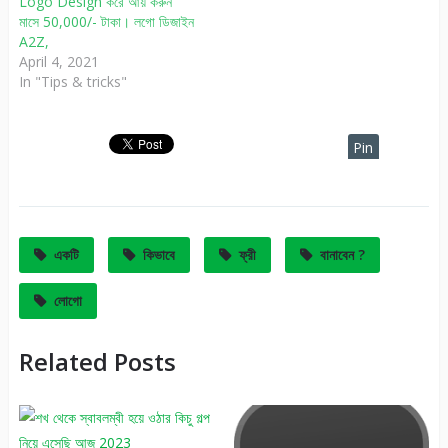
Logo Design করে আয় করুন
লোগো ডিজাইন করে ইনকাম করতে
মাসে 50,000/- টাকা। লগো ডিজাইন
চাইলে অবশ্যই লোগো ডিজাইন এর
A2Z,
কাজ শিখতে হবে আর এর জন্য
April 4, 2021
প্রয়োজন হচ্ছে…
In "Tips & tricks"
Pin
It
একটি
কিভাবে
ফ্রী
বানাবেন ?
লোগো
Related Posts