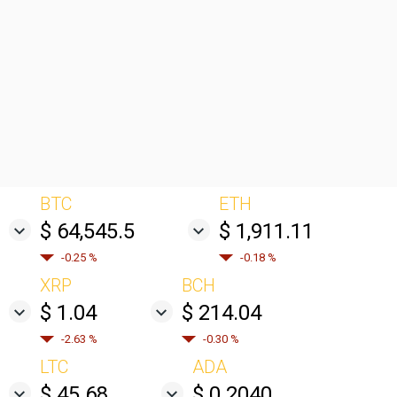
BTC
ETH
$ 64,545.5
$ 1,911.11
-0.25 %
-0.18 %
XRP
BCH
$ 1.04
$ 214.04
-2.63 %
-0.30 %
LTC
ADA
$ 45.68
$ 0.2040