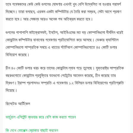
তবে গবেষকদের কেউ কেউ গুগলের ঘোষণায় এখনই খুব বেশি উদ্বেলিত না হওয়ার পরামর্শ
দিচ্ছেন। তারা বলছেন, এরকম একটা কম্পিউটার যে তৈরি করা সম্ভব, সেটা আগে প্রমাণ
করতে হবে। আর সেজন্য আরও অনেক পথ অতিক্রম করতে হবে।
গুগলের পাশাপাশি মাইক্রোসফট, ইনটেল, আইবিএমের মত বড় কোম্পানিগুলো দীর্ঘদিন ধরেই
কোয়ান্টাম কম্পিউটার বানানোর গবেষণায় প্রতিযোগিতা করে আসছে। ভেঞ্চার ক্যাপিটাল
কোম্পানিগুলো সাম্প্রতিক সময়ে এ খাতের স্টার্টআপ কোম্পানিগুলোতে ৪৫ কোটি ডলার
বিনিয়োগ করেছে।
চীন ৪০ কোটি ডলার খরচ করে তাদের কোয়ান্টাম ল্যাব গড়ে তুলেছে। যুক্তরাষ্ট্র সাম্প্রতিক
বছরগুলোতে কোয়ান্টাম প্রযুক্তির যতগুলো পেটেন্টের আবেদন করেছে, চীন করেছে তার
দ্বিগুণ। ট্রাম্প প্রশাসনও সম্প্রতি এ গবেষণায় ১.২ বিলিয়ন ডলার বিনিয়োগের প্রতিশ্রুতি
দিয়েছে।
রিলেটেড আর্টিকেল
ভার্চুয়াল এসিষ্টেন্ট ব্যবহার করে বেশি কাজ করতে পারেন
কি দেখে ফোরেক্স ব্রোকার বাছাই করবেন