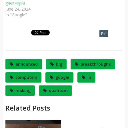
সুবিধা/ অসুবিধা
June 24, 2024
In "Google"
Pin
It
announced
big
breakthroughs
computers
google
in
making
quantum
Related Posts