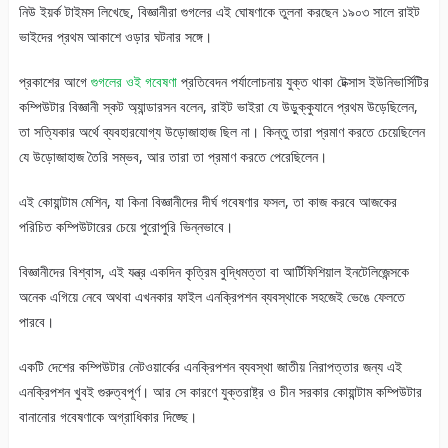
নিউ ইয়র্ক টাইমস লিখেছে, বিজ্ঞানীরা গুগলের এই ঘোষণাকে তুলনা করছেন ১৯০৩ সালে রাইট
ভাইদের প্রথম আকাশে ওড়ার ঘটনার সঙ্গে।
প্রকাশের আগে
গুগলের ওই গবেষণা
প্রতিবেদন পর্যালোচনায় যুক্ত থাকা টেক্সাস ইউনিভার্সিটির
কম্পিউটার বিজ্ঞানী স্কট অ্যান্ডারসন বলেন, রাইট ভাইরা যে উড়ুক্কুযানে প্রথম উড়েছিলেন,
তা সত্যিকার অর্থে ব্যবহারযোগ্য উড়োজাহাজ ছিল না। কিন্তু তারা প্রমাণ করতে চেয়েছিলেন
যে উড়োজাহাজ তৈরি সম্ভব, আর তারা তা প্রমাণ করতে পেরেছিলেন।
এই কোয়ান্টাম মেশিন, যা কিনা বিজ্ঞানীদের দীর্ঘ গবেষণার ফসল, তা কাজ করবে আজকের
পরিচিত কম্পিউটারের চেয়ে পুরোপুরি ভিন্নভাবে।
বিজ্ঞানীদের বিশ্বাস, এই যন্ত্র একদিন কৃত্রিম বুদ্ধিমত্তা বা আর্টিফিশিয়াল ইনটেলিজেন্সকে
অনেক এগিয়ে নেবে অথবা এখনকার ফাইল এনক্রিপশন ব্যবস্থাকে সহজেই ভেঙে ফেলতে
পারবে।
একটি দেশের কম্পিউটার নেটওয়ার্কের এনক্রিপশন ব্যবস্থা জাতীয় নিরাপত্তার জন্য এই
এনক্রিপশন খুবই গুরুত্বপূর্ণ। আর সে কারণে যুক্তরাষ্ট্র ও চীন সরকার কোয়ান্টাম কম্পিউটার
বানানোর গবেষণাকে অগ্রাধিকার দিজ্ছে।