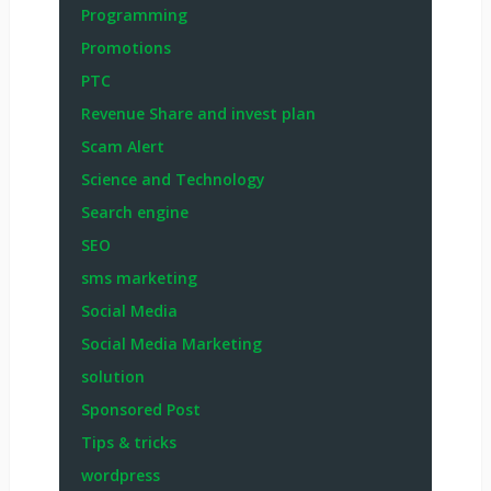
Programming
Promotions
PTC
Revenue Share and invest plan
Scam Alert
Science and Technology
Search engine
SEO
sms marketing
Social Media
Social Media Marketing
solution
Sponsored Post
Tips & tricks
wordpress