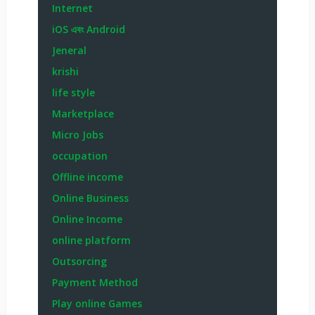
Internet
iOS এবং Android
Jeneral
krishi
life style
Marketplace
Micro Jobs
occupation
Offline income
Online Business
Online Income
online platform
Outsorcing
Payment Method
Play online Games