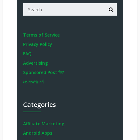
Terms of Service
Privacy Policy
FAQ
Advertising
Sponsored Post কি?
মতামত/পরামর্শ
Categories
Affiliate Marketing
Android Apps