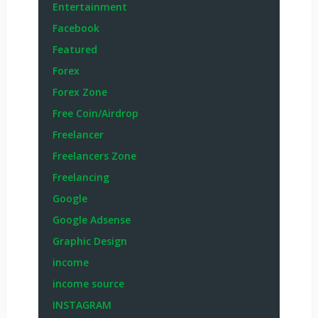
Entertainment
Facebook
Featured
Forex
Forex Zone
Free Coin/Airdrop
Freelancer
Freelancers Zone
Freelancing
Google
Google Adsense
Graphic Design
income
income source
INSTAGRAM