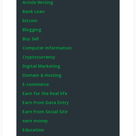
Article Writing
Bank Loan
bitcoin
Blogging
Buy Sell
Computer Information
Cryptocurrency
Digital Marketing
Domain & Hosting
E-commerce
Earn for the Real life
Earn From Data Entry
Earn From Social Site
earn money
Education