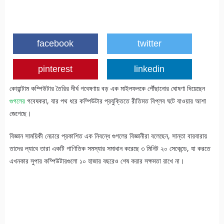
facebook
twitter
pinterest
linkedin
কোয়ান্টাম কম্পিউটার তৈরির দীর্ঘ গবেষণায় বড় এক মাইলফলকে পৌঁছানোর ঘোষণা দিয়েছেন
গুগলের
গবেষকরা, যার পথ ধরে কম্পিউটার প্রযুক্তিতে রীতিমত বিপ্লব ঘটে যাওয়ার আশা
জেগেছে।
বিজ্ঞান সাময়িকী নেচারে প্রকাশিত এক নিবন্ধে গুগলের বিজ্ঞানীরা বলেছেন, সান্তা বারবারায়
তাদের ল্যাবে তারা একটি গাণিতিক সমস্যার সমাধান করেছে ৩ মিনিট ২০ সেকেন্ডে, যা করতে
এখনকার সুপার কম্পিউটারগুলো ১০ হাজার বছরেও শেষ করার সক্ষমতা রাখে না।