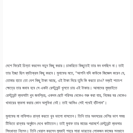
দেশে ফিরেই চিন্তা করলেন নতুন কিছু করার। চাকরিতে কিছুতেই তার মন বসছিল না। তাই
তার ইচ্ছা ছিল ব্যতিক্রম কিছু করবে। মুনাফের মতে, “আপনি যদি কাউকে জিজ্ঞেস করেন যে,
তোমার হাতে তো বেশ কিছু টাকা আছে, এই টাকা দিয়ে তুমি কি করতে চাও? নব্বই শতাংশ
ক্ষেত্রে তার জবাব হবে সে একটা রেস্টুরেন্ট খুলতে চায় এই টাকায়। আমাদের মুম্বাইতে
রেস্টুরেন্ট ব্যবসাটা খুব জনপ্রিয়, একদম ছোট পরিসর থেকেও শুরু করা যায়, নিজের ঘর থেকেও
খাবারের ব্যবসা করায় কোন অসুবিধা নেই। তাই আমিও সেই পথেই হাঁটলাম”।
মুনাফের মা নাফিসাও রান্না করতে খুব ভালো বাসতেন। তিনি তার অবসরের বেশির ভাগ সময়
টিভিতে রান্নার অনুষ্ঠান দেখে কাটাতেন। তাই মুনাফ তার মায়ের পরামর্শে রেস্টুরেন্ট ব্যবসার
সিদ্ধান্ত নিলেন। তিনি খেয়াল করলেন মুম্বাই শহরে সারা ভারতের লোকজন কাজের সন্ধানে