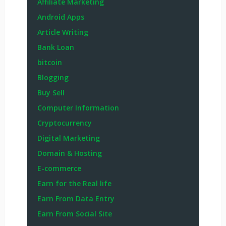
Affiliate Marketing
Android Apps
Article Writing
Bank Loan
bitcoin
Blogging
Buy Sell
Computer Information
Cryptocurrency
Digital Marketing
Domain & Hosting
E-commerce
Earn for the Real life
Earn From Data Entry
Earn From Social Site