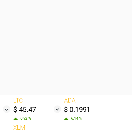
LTC
ADA
$ 45.47
$ 0.1991
0.92 %
6.14 %
XLM