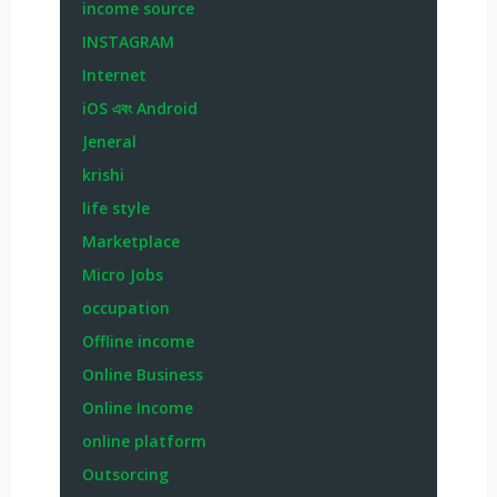
income source
INSTAGRAM
Internet
iOS এবং Android
Jeneral
krishi
life style
Marketplace
Micro Jobs
occupation
Offline income
Online Business
Online Income
online platform
Outsorcing