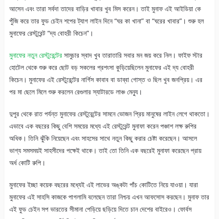
আসেন এবং তারা সর্বদা তাদের বাড়ির খাবার খুব মিস করেন। তাই মুনাফ এই আইডিয়া কে
পুঁজি করে তার ফুড চেইন শপের ট্যাগ লাইন দিনে “ঘর কা খানা” বা “ঘরের খাবার”। শুরু হল
মুনাফের রেস্টুরেন্ট “দ্য বোহরী কিচেন”।
মুনাফের নতুন রেস্টুরেন্টের
সামুচার স্বাদ খুব তারাতারি সবার মন জয় করে নিল। ফাইফ স্টার
হোটেল থেকে শুরু করে ছোট বড় সকলের প্রশংসা কুড়িয়েছিলেন মুনাফের এই দ্য বোহরী
কিচেন। মুনাফের এই রেস্টুরেন্টের নার্গিস কাবাব বা ডাব্বা গোস্ত ও ছিল খুব জনপ্রিয়। এর
পর মা ছেলে মিলে শুরু করলেন রেগুলার স্যাটারডে লাঞ্চ মেন্যু।
দুপুর থেকে রাত পর্যন্ত মুনাফের রেস্টুরেন্টের সামনে ভোজন প্রিয় মানুষের লাইন লেগে থাকতো।
এভাবে এক বছরের কিছু বেশি সময়ের মধ্যে এই রেস্টুরেন্ট মুনাফা করেন পঞ্চাশ লক্ষ রুপির
অধিক। তিনি ঝুঁকি নিয়েছেন এবং সাহসের সাথে নতুন কিছু করার চেষ্টা করেছেন। আসলে
ভাগ্য সমসময়ই সাহসীদের পক্ষেই থাকে। তাই তো তিনি এক বছরেই মুনাফা করেছেন প্রায়
অর্ধ কোটি রুপি।
মুনাফের ইচ্ছা কয়েক বছরের মধ্যেই এই লাভের অঙ্কটা পাঁচ কোটিতে নিয়ে যাওয়া। যারা
মুনাফের এই সাহসি কাজকে পাগলামি বলেছেন তারা নিশ্চয় এখন আফসোস করছেন। মুনাফ তার
এই ফুড চেইন সপ ভারতের সীমানা পেড়িয়ে ছড়িয়ে দিতে চান দেশের বাইরেও। ফোর্বস