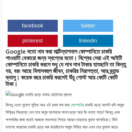
facebook
twitter
pinterest
linkedin
Google মতো নাম করা মাল্টিন্যাশনাল কোম্পানিতে চাকরি
পাওয়াটা যেকারো জন্য স্বপ্নের মতো। বিশ্বের সেরা এই আইটি
কোম্পানিতে চাকরি করলে শুধু যে লাখ লাখ টাকার হাতছানি তা কিন্তু
নয়, বরং আছে বিলাসবহুল জীবন, চাকরির নিরাপত্তা, আর ব্র্যান্ড
ভ্যালু। কয়েক বছর চাকরি করলেই উঁচু পোস্ট আর কোটি কোটি
টাকা।
কিন্তু এতো সুযোগ সুবিধা আর এই রকম নাম করা
কোম্পানির
চাকরি ছেড়ে আপনি যদি সামুচা
বিক্রির সিদ্ধান্ত নেন তবে মানুষ আপনাকে পাগল ছাড়া আর কি বলতে পারে? কিন্তু এমন
পাগলামির কাজ করেই আজকে সভলতার শিখরে আছেন ভারতের মুনাফ কাপাডিয়া। যিনি
গুগলের আরামের চাকরি ছেড়ে শুরু করেছিলেন সামুচা বিক্রি আর এখন তার মুনাফা বছরে