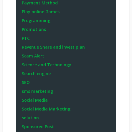
Payment Method
Play online Games
Programming
Promotions
PTC
Revenue Share and invest plan
Scam Alert
Science and Technology
Search engine
SEO
sms marketing
Social Media
Social Media Marketing
solution
Sponsored Post