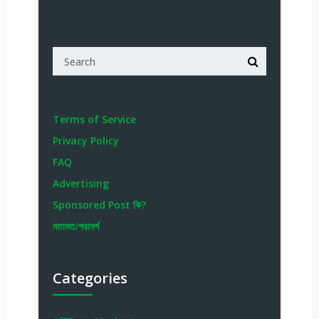
Terms of Service
Privacy Policy
FAQ
Advertising
Sponsored Post কি?
মতামত/পরামর্শ
Categories