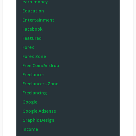
earn money
Education
Entertainment
Facebook
Featured
Forex
Forex Zone
Free Coin/Airdrop
Freelancer
Freelancers Zone
Freelancing
Google
Google Adsense
Graphic Design
income