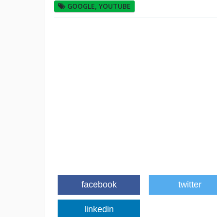
GOOGLE
,
YOUTUBE
facebook
twitter
linkedin