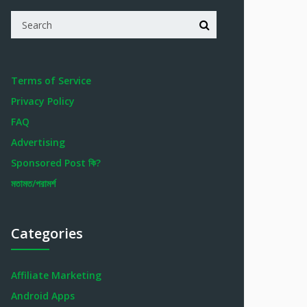
Terms of Service
Privacy Policy
FAQ
Advertising
Sponsored Post কি?
মতামত/পরামর্শ
Categories
Affiliate Marketing
Android Apps