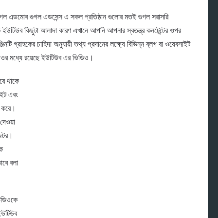
চ গুগল এডমোব গুগল এডসেন্স এ সকল প্রতিষ্ঠান গুলোর মতই গুগল সরাসরি
উটিউব কিছুটা আলাদা কারণ এখানে আপনি আপনার স্বতন্ত্র কনটেন্টের ওপর
িনটি গ্রাহকের চাহিদা অনুযায়ী তথ্য প্রদানের লক্ষ্যে বিভিন্ন ব্লগ বা ওয়েবসাইট
ডিওর মধ্যে রয়েছে ইউটিউব এর ভিডিও।
করে থাকে
সাইট এবং
শন করে।
দেওয়া
জিটর।
েক
াবে বলা
িডিওকে
 ইউটিউব