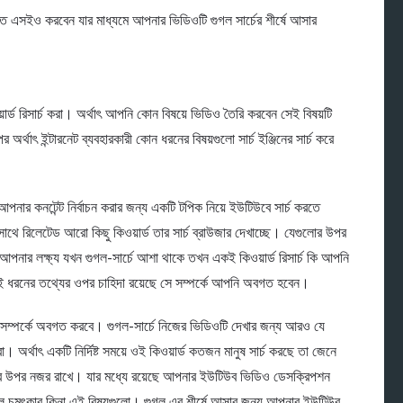
 এসইও করবেন যার মাধ্যমে আপনার ভিডিওটি গুগল সার্চের শীর্ষে আসার
্ড রিসার্চ করা। অর্থাৎ আপনি কোন বিষয়ে ভিডিও তৈরি করবেন সেই বিষয়টি
অর্থাৎ ইন্টারনেট ব্যবহারকারী কোন ধরনের বিষয়গুলো সার্চ ইঞ্জিনের সার্চ করে
পনার কনটেন্ট নির্বাচন করার জন্য একটি টপিক নিয়ে ইউটিউবে সার্চ করতে
 সাথে রিলেটেড আরো কিছু কিওয়ার্ড তার সার্চ ব্রাউজার দেখাচ্ছে। যেগুলোর উপর
আপনার লক্ষ্য যখন গুগল-সার্চে আশা থাকে তখন একই কিওয়ার্ড রিসার্চ কি আপনি
একই ধরনের তথ্যের ওপর চাহিদা রয়েছে সে সম্পর্কে আপনি অবগত হবেন।
ার্ড সম্পর্কে অবগত করবে। গুগল-সার্চে নিজের ভিডিওটি দেখার জন্য আরও যে
। অর্থাৎ একটি নির্দিষ্ট সময়ে ওই কিওয়ার্ড কতজন মানুষ সার্চ করছে তা জেনে
র উপর নজর রাখে। যার মধ্যে রয়েছে আপনার ইউটিউব ভিডিও ডেসক্রিপশন
েল চমৎকার কিনা এই বিষয়গুলো। গুগল এর শীর্ষে আসার জন্য আপনার ইউটিউব