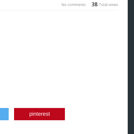
38
No comments
Total views
pinterest