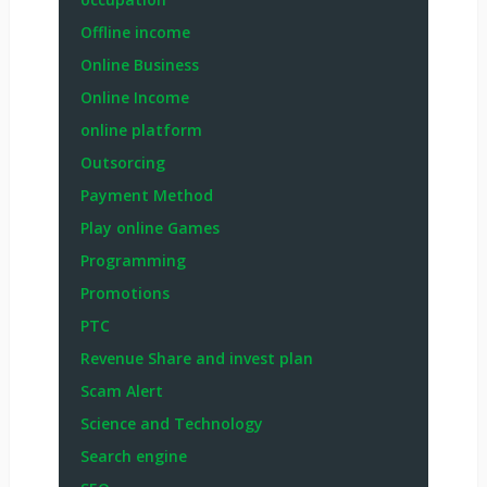
Offline income
Online Business
Online Income
online platform
Outsorcing
Payment Method
Play online Games
Programming
Promotions
PTC
Revenue Share and invest plan
Scam Alert
Science and Technology
Search engine