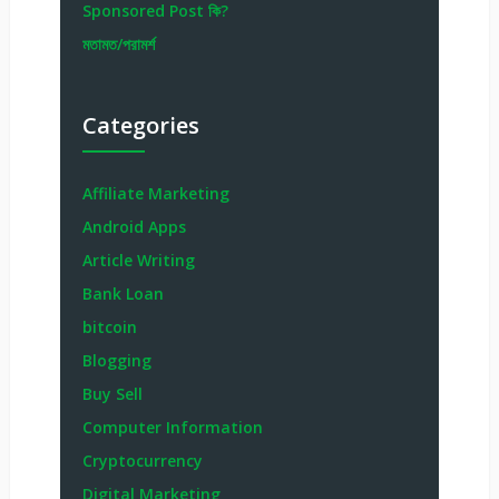
Sponsored Post কি?
মতামত/পরামর্শ
Categories
Affiliate Marketing
Android Apps
Article Writing
Bank Loan
bitcoin
Blogging
Buy Sell
Computer Information
Cryptocurrency
Digital Marketing