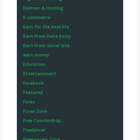
Domain & Hosting
E-commerce
Earn for the Real life
Earn From Data Entry
Earn From Social Site
earn money
Education
Entertainment
Facebook
Featured
Forex
Forex Zone
Free Coin/Airdrop
Freelancer
Freelancers Zone