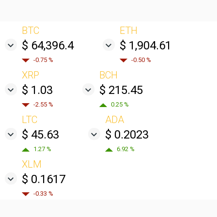
BTC
ETH
$ 64,396.4
$ 1,904.61
-0.75 %
-0.50 %
XRP
BCH
$ 1.03
$ 215.45
-2.55 %
0.25 %
LTC
ADA
$ 45.63
$ 0.2023
1.27 %
6.92 %
XLM
$ 0.1617
-0.33 %