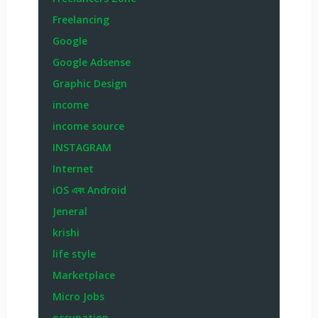
Freelancing
Google
Google Adsense
Graphic Design
income
income source
INSTAGRAM
Internet
iOS এবং Android
Jeneral
krishi
life style
Marketplace
Micro Jobs
occupation