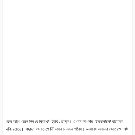
শুরুর আগে জেনে নিন যে ক্রিপ্টো ট্রেডিং রিস্কি। এখানে আপনার ইনভেস্টমেন্ট হারানোর
ঝুকি রয়েছে। তাছাড়া বাংলাদেশে বিটকয়েন লেনদেন অবৈধ। অন্যান্য কয়েনের ক্ষেত্রেও স্পষ্ট