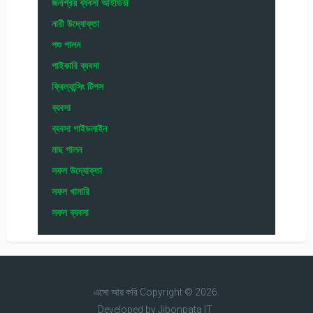
জনপ্রিয় ব্যবসা আইডিয়া
নারী উদ্যোক্তা
পশু পালন
পাইকারি ব্যবসা
ফ্রিল্যান্সিং টিপস
ব্যবসা
ব্যবসা গাইডলাইন
মাছ পালন
সফল উদ্যোক্তা
সফল খামারি
সফল ব্যবসা
এসো আয় করি
Copyright © 2026.
Developed by
Jibonpata IT