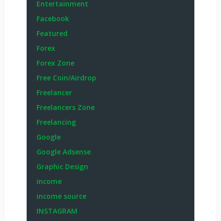
Entertainment
Facebook
Featured
Forex
Forex Zone
Free Coin/Airdrop
Freelancer
Freelancers Zone
Freelancing
Google
Google Adsense
Graphic Design
income
income source
INSTAGRAM