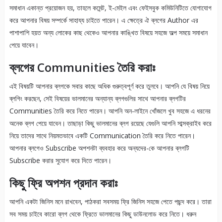
সমাধান একান্ত প্রয়োজন হয়, তাহলে কমেন্ট, ই-মেইল এবং ফেইসবুক কমিউনিটিতে যোগাযোগ
করে আপনার বিষয় সম্পর্কে সাহায্য চাইতে পারেন। এ ক্ষেত্রে ঐ ব্লগের Author এর
পাশাপাশি হয়ত অন্য লোকের কাছ থেকেও আপনার কাঙ্খিত বিষয়ে সহজে অল্প সময়ে সমাধান
পেয়ে যাবেন।
ব্লগের Communities তৈরি করাঃ
এই বিষয়টি আপনার ব্লগকে সবার কাছে অধিক গুরুত্বপূর্ণ করে তুলবে। আপনি যে বিষয় নিয়ে
ব্লগিং করছেন, সেই বিষয়ের ভালমানের অন্যান্য ব্লগগুলির সাথে আপনার ব্লগটির
Communities তৈরি করে নিতে পারেন। আপনি অন-লাইনে খোঁজলে খুব সহজে এ ধরনের
অনেক ব্লগ পেয়ে যাবেন। তাছাড়া কিছু ভালমানের ব্লগ রয়েছে যেগুলি আপনি সাব্সক্রাইব করে
নিয়ে তাদের সাথে নিয়মতভাবে একটি Communication তৈরি করে নিতে পারেন।
আপনার ব্লগেও Subscribe অপশনটা ব্যবহার করে অন্যদের-কে আপনার ব্লগটি
Subscribe করার সুযোগ করে দিতে পারেন।
কিছু ফ্রি অপশন প্রদান করাঃ
আপনি একটা জিনিস মনে রাখবেন, পাঠকরা সবসময় ফ্রি জিনিস সহজে পেতে পছন্দ করে। তারা
সব সময় চাইবে কারো ব্লগ থেকে ফ্রিতে ভালমানের কিছু ডাউনলোড করে নিতে। ধরুন