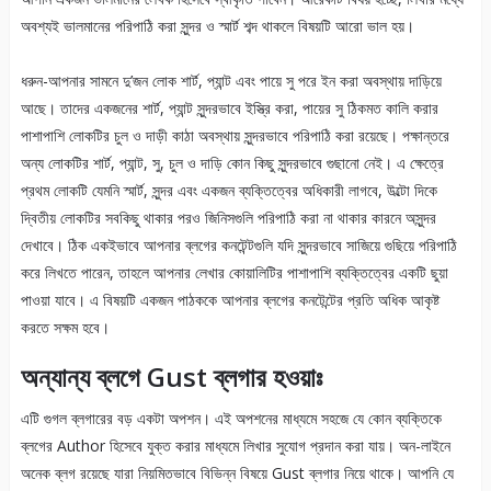
অবশ্যই ভালমানের পরিপাঠি করা সুন্দর ও স্মার্ট শব্দ থাকলে বিষয়টি আরো ভাল হয়।
ধরুন-আপনার সামনে দু’জন লোক শার্ট, প্যান্ট এবং পায়ে সু পরে ইন করা অবস্থায় দাড়িয়ে
আছে। তাদের একজনের শার্ট, প্যান্ট সুন্দরভাবে ইস্ত্রি করা, পায়ের সু ঠিকমত কালি করার
পাশাপাশি লোকটির চুল ও দাড়ী কাঠা অবস্থায় সুন্দরভাবে পরিপাঠি করা রয়েছে। পক্ষান্তরে
অন্য লোকটির শার্ট, প্যান্ট, সু, চুল ও দাড়ি কোন কিছু সুন্দরভাবে গুছানো নেই। এ ক্ষেত্রে
প্রথম লোকটি যেমনি স্মার্ট, সুন্দর এবং একজন ব্যক্তিত্বের অধিকারী লাগবে, উল্টো দিকে
দ্বিতীয় লোকটির সবকিছু থাকার পরও জিনিসগুলি পরিপাঠি করা না থাকার কারনে অসুন্দর
দেখাবে। ঠিক একইভাবে আপনার ব্লগের কনটেন্টগুলি যদি সুন্দরভাবে সাজিয়ে গুছিয়ে পরিপাঠি
করে লিখতে পারেন, তাহলে আপনার লেখার কোয়ালিটির পাশাপাশি ব্যক্তিত্বের একটি ছুয়া
পাওয়া যাবে। এ বিষয়টি একজন পাঠককে আপনার ব্লগের কনটেন্টের প্রতি অধিক আকৃষ্ট
করতে সক্ষম হবে।
অন্যান্য ব্লগে Gust ব্লগার হওয়াঃ
এটি গুগল ব্লগারের বড় একটা অপশন। এই অপশনের মাধ্যমে সহজে যে কোন ব্যক্তিকে
ব্লগের Author হিসেবে যুক্ত করার মাধ্যমে লিখার সুযোগ প্রদান করা যায়। অন-লাইনে
অনেক ব্লগ রয়েছে যারা নিয়মিতভাবে বিভিন্ন বিষয়ে Gust ব্লগার নিয়ে থাকে। আপনি যে