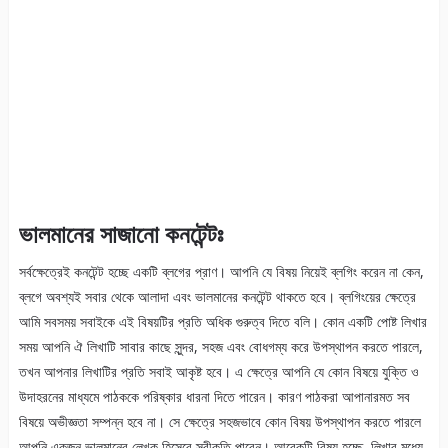
ভালমানের সাজানো কনটেন্টঃ
সর্বক্ষেত্রেই কনটেন্ট হচ্ছে একটি ব্লগের প্রাণ। আপনি যে বিষয় নিয়েই ব্লগিং করেন না কেন,
ব্লগে অবশ্যই সবার থেকে আলাদা এবং ভালমানের কনটেন্ট থাকতে হবে। ব্লগিংয়ের ক্ষেত্রে
আমি সবসময় সবাইকে এই বিষয়টির প্রতি অধিক গুরুত্ব দিতে বলি। কোন একটি পোষ্ট লিখার
সময় আপনি ঐ লিখাটি সাবার কাছে সুন্দর, সহজ এবং বোধগম্য করে উপস্থাপন করতে পারলে,
তখন আপনার লিখাটির প্রতি সবাই আকৃষ্ট হবে। এ ক্ষেত্রে আপনি যে কোন বিষয়ে যুক্তি ও
উদাহরনের মাধ্যমে পাঠককে পরিষ্কার ধারনা দিতে পারেন। কারণ পাঠকরা আপানারমত সব
বিষয়ে অভীজ্ঞতা সম্পন্ন হবে না। সে ক্ষেত্রে সহজভাবে কোন বিষয় উপস্থাপন করতে পারলে
আপনি একজন ভালমানের লেখক হিসেবে স্বীকৃতি পাবেন। আরেকটি বিষয় হচ্ছে, লিখার মধ্যে