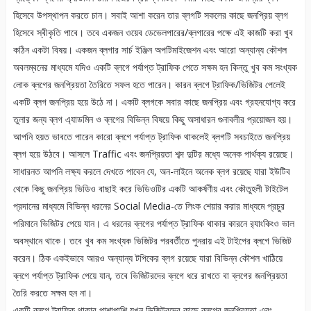
হিসেবে উপস্থাপন করতে চান। সবাই আশা করেন তার ব্লগটি সকলের কাছে জনপ্রিয় ব্লগ
হিসেবে স্বীকৃতি পাবে। তবে একজন ওয়েব ডেভেলপারের/ব্লগারের পক্ষে এই কাজটি করা খুব
কঠিন একটা বিষয়। একজন ব্লগার সার্চ ইঞ্জিন অপটিমাইজেশন এবং আরো অন্যান্য কৌশল
অবলম্বনের মাধ্যমে যদিও একটি ব্লগে পর্যাপ্ত ট্রাফিক পেতে সক্ষম হন কিন্তু খুব কম সংখ্যক
লোক ব্লগের জনপ্রিয়তা তৈরিতে সফল হতে পারেন। কারন ব্লগে ট্রাফিক/ভিজিটর পেলেই
একটি ব্লগ জনপ্রিয় হয়ে উঠে না। একটি ব্লগকে সবার কাছে জনপ্রিয় এবং গ্রহনযোগ্য করে
তুলার জন্য ব্লগ এ্যাডমিন ও ব্লগের বিভিন্ন বিষয়ে কিছু অসাধারন গুনাবলীর প্রয়োজন হয়।
আপনি হয়ত ভাবতে পারেন কারো ব্লগে পর্যাপ্ত ট্রাফিক থাকলেই ব্লগটি সবচাইতে জনপ্রিয়
ব্লগ হয়ে উঠবে। আসলে Traffic এবং জনপ্রিয়তা শব্দ দুটির মধ্যে অনেক পার্থক্য রয়েছে।
সাধারনত আপনি লক্ষ্য করলে দেখতে পাবেন যে, অন-লাইনে অনেক ব্লগ রয়েছে যারা ইউটিব
থেকে কিছু জনপ্রিয় ভিডিও বাছাই করে ভিডিওটির একটি আকর্ষণীয় এবং কৌতুহলী টাইটেল
প্রদানের মাধ্যমে বিভিন্ন ধরনের Social Media-তে লিংক শেয়ার করার মাধ্যমে প্রচুর
পরিমানে ভিজিটর পেয়ে যান। এ ধরনের ব্লগের পর্যাপ্ত ট্রাফিক থাকার কারনে র‌্যাংকিংও ভাল
অবস্থানে থাকে। তবে খুব কম সংখ্যক ভিজিটর পরবর্তীতে পুনরায় এই টাইপের ব্লগে ভিজিট
করেন। ঠিক একইভাবে আরও অন্যান্য টপিকের ব্লগ রয়েছে যারা বিভিন্ন কৌশল খাঠিয়ে
ব্লগে পর্যাপ্ত ট্রাফিক পেয়ে যান, তবে ভিজিটরদের ব্লগে ধরে রাখতে বা ব্লগের জনপ্রিয়তা
তৈরি করতে সক্ষম হন না।
একটি ব্লগে ট্রাফিক থাকার পাশাপাশি যখন ভিজিটরদের কাছে ব্লগের জনপ্রিয়তা এবং