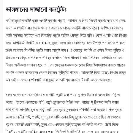
ভালমানের সাজানো কনটেন্টঃ
সর্বক্ষেত্রেই কনটেন্ট হচ্ছে একটি ব্লগের প্রাণ। আপনি যে বিষয় নিয়েই ব্লগিং করেন না কেন,
ব্লগে অবশ্যই সবার থেকে আলাদা এবং ভালমানের কনটেন্ট থাকতে হবে। ব্লগিংয়ের ক্ষেত্রে
আমি সবসময় সবাইকে এই বিষয়টির প্রতি অধিক গুরুত্ব দিতে বলি। কোন একটি পোষ্ট লিখার
সময় আপনি ঐ লিখাটি সাবার কাছে সুন্দর, সহজ এবং বোধগম্য করে উপস্থাপন করতে পারলে,
তখন আপনার লিখাটির প্রতি সবাই আকৃষ্ট হবে। এ ক্ষেত্রে আপনি যে কোন বিষয়ে যুক্তি ও
উদাহরনের মাধ্যমে পাঠককে পরিষ্কার ধারনা দিতে পারেন। কারণ পাঠকরা আপানারমত সব
বিষয়ে অভীজ্ঞতা সম্পন্ন হবে না। সে ক্ষেত্রে সহজভাবে কোন বিষয় উপস্থাপন করতে পারলে
আপনি একজন ভালমানের লেখক হিসেবে স্বীকৃতি পাবেন। আরেকটি বিষয় হচ্ছে, লিখার মধ্যে
অবশ্যই ভালমানের পরিপাঠি করা সুন্দর ও স্মার্ট শব্দ থাকলে বিষয়টি আরো ভাল হয়।
ধরুন-আপনার সামনে দু’জন লোক শার্ট, প্যান্ট এবং পায়ে সু পরে ইন করা অবস্থায় দাড়িয়ে
আছে। তাদের একজনের শার্ট, প্যান্ট সুন্দরভাবে ইস্ত্রি করা, পায়ের সু ঠিকমত কালি করার
পাশাপাশি লোকটির চুল ও দাড়ী কাঠা অবস্থায় সুন্দরভাবে পরিপাঠি করা রয়েছে। পক্ষান্তরে
অন্য লোকটির শার্ট, প্যান্ট, সু, চুল ও দাড়ি কোন কিছু সুন্দরভাবে গুছানো নেই। এ ক্ষেত্রে
প্রথম লোকটি যেমনি স্মার্ট, সুন্দর এবং একজন ব্যক্তিত্বের অধিকারী লাগবে, উল্টো দিকে
দ্বিতীয় লোকটির সবকিছু থাকার পরও জিনিসগুলি পরিপাঠি করা না থাকার কারনে অসুন্দর