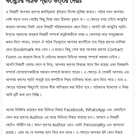
কমেন্টের সঠিক প্রতি উত্তর দেয়াঃ
এ বিষয়টি আপনার ব্লগের জনপ্রিয়তা বৃদ্ধিতে বিশেষ ভূমিকা রাখবে। পাঠক যখন আপনার
পোষ্ট পড়বে তখন পোষ্টের কিছু বিষয় হয়ত ঠিকমত বুঝবে না। এ ক্ষেত্রে তারা চাইবে কমেন্টের
মাধ্যমে আপনার নিকট থেকে বিষয়টি পরিষ্কারভাবে জেনে নিতে। আপনি যদি কমেন্টের প্রতি-
উত্তর প্রদানের মাধ্যমে বিষয়টি সম্পর্কে কমেন্টকারীকে সহজ ও বোধগম্য করে সন্তুষজনক
জবাব দিতে পারেন, তাহলে ঐ পাঠক নিঃসন্দেহে আপনার ব্লগটিকে তার প্রিয় ব্লগের তালিকা
রেখে Bookmark করে নেবে। এ ছাড়াও কিছু লোক যারা আপনার ব্লগের Contact
Form এর মাধ্যমে কিংবা ই-মেইলের মাধ্যমে বিভিন্ন সমস্যা সম্পর্কে সমাধান চাইবে।
আপনি বিষয়টি হেলায় ফেলে না দিয়ে, আপনার ব্লগের বিষয়ের সাথে মিল রয়েছে এমন বিষয়গুলি
সম্পর্কে যোগাযোগকারীকে সমাধান সম্পর্কে জানাতে পারেন। এ ক্ষেত্রে ঐ লোকটি আপনার এবং
আপনার ব্লগের প্রতি সন্তুষ্ট হয়ে ব্লগটিকে প্রিয় তালিকার মধ্যে রেখে দিতে পারে। তবে এ
ক্ষেত্রে পাঠকরা কিছুতেই তাদের সীমা অতিক্রম করা উচিত হবে। পাঠকদের উদ্দেশ্যে এ বিষয়
আমি দুটি কথা বলে নিচ্ছি।
অনেক ভিজিটর রয়েছেন যারা বিভিন্ন বিষয়ে Facebook, WhatsApp এবং মোবাইলে
ফোন করে ব্লগের Author এর কাছে বিভিন্ন বিষয়ে সাহায্য চান। আসলে এ বিষয়টি
মোটেও সমিচীন নয়। কারণ ব্লগের Author এরও একটা Personality এবং ব্যস্ততা
রয়েছে। এমন নয় সে সবসময় ব্লগ নিয়ে বসে থাকে। এ ক্ষেত্রে আপনার যদি কোন বিষয়ে