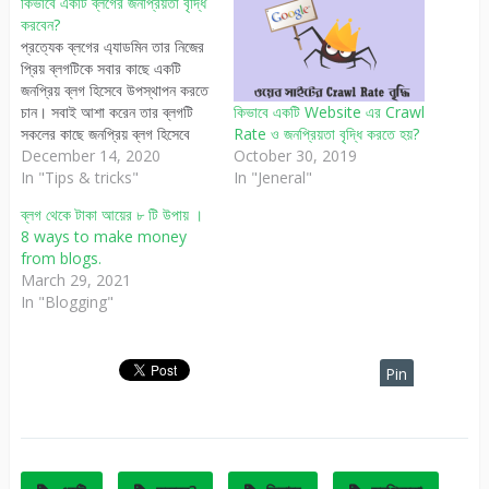
কিভাবে একটি ব্লগের জনপ্রিয়তা বৃদ্ধি
করবেন?
প্রত্যেক ব্লগের এ্যাডমিন তার নিজের
প্রিয় ব্লগটিকে সবার কাছে একটি
জনপ্রিয় ব্লগ হিসেবে উপস্থাপন করতে
চান। সবাই আশা করেন তার ব্লগটি
কিভাবে একটি Website এর Crawl
সকলের কাছে জনপ্রিয় ব্লগ হিসেবে
Rate ও জনপ্রিয়তা বৃদ্ধি করতে হয়?
স্বীকৃতি পাবে। তবে একজন ওয়েব
December 14, 2020
October 30, 2019
ডেভেলপারের/ব্লগারের পক্ষে এই কাজটি
In "Tips & tricks"
In "Jeneral"
করা খুব কঠিন একটা বিষয়। একজন
ব্লগ থেকে টাকা আয়ের ৮ টি উপায় ।
ব্লগার সার্চ ইঞ্জিন অপটিমাইজেশন এবং
8 ways to make money
আরো অন্যান্য কৌশল অবলম্বনের
from blogs.
মাধ্যমে যদিও…
March 29, 2021
In "Blogging"
Pin
It