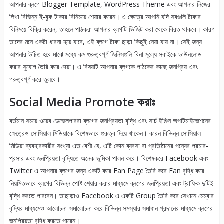
আপনার ব্লগে Blogger Template, WordPress Theme এবং আপনার নিজের
লিখা বিভিন্ন ই-বুক টাকার বিনিময়ে শেয়ার করেন। এ ক্ষেত্রে আপনি যদি সবগুলি টাকার
বিনিময়ে বিক্রি করেন, তাহলে পাঠকরা আপনার ব্লগটি ভিজিট করা থেকে বিরত থাকবে। কারণ
তাদের মনে একটা ধারনা হয়ে যাবে, এই ব্লগে টাকা ছাড়া কিছুই নেয়া যায় না। সেই জন্য
আপনার উচিত হবে মাঝে মধ্যে কম গুরুত্বপূর্ণ জিনিসগুলি বিনা মূল্যে সবাইকে ডাউনলোড
করার সুযোগ তৈরি করে দেয়া। এ বিষয়টি আপনার ব্লগকে পাঠকের কাছে জনপ্রিয় এবং
গরুত্বপূর্ণ করে তুলবে।
Social Media Promote করাঃ
বর্তমান সময়ে ওয়েব ডেভেলপাররা ব্লগের জনপ্রিয়তা বৃদ্ধি এবং সার্চ ইঞ্জিন অপটিমাইজেশনের
ক্ষেত্রেও সোসিয়াল মিডিয়াকে বিশেষভাবে গুরুত্ব দিয়ে থাকেন। কারন বিভিন্ন সোসিয়াল
মিডিয়া ব্যবহারকারীর সংখ্যা এত বেশী যে, এটি কোন ব্যবসা বা প্রতিষ্ঠানের পন্যের প্রচার-
প্রসার এবং জনপ্রিয়তা বৃদ্ধিতে অনেক ভূমিকা পালন করে। বিশেষকরে Facebook এবং
Twitter এ আপনার ব্লগের জন্য একটি করে Fan Page তৈরি করে Fan বৃদ্ধি করে
নিয়মিতভাবে ব্লগের বিভিন্ন পোষ্ট শেয়ার করার মাধ্যমে ব্লগের জনপ্রিয়তা এবং ট্রাফিক দুটিই
বৃদ্ধি করতে পারবেন। তাছাড়াও Facebook এ একটি Group তৈরি করে সেখানে মেম্বার
বৃদ্ধির মাধ্যমেও আলোচনা-সমালোচনা করে বিভিন্ন সমস্যার সমাধান প্রদানের মাধ্যমে ব্লগের
জনপ্রিয়তা বৃদ্ধি করতে পারেন।