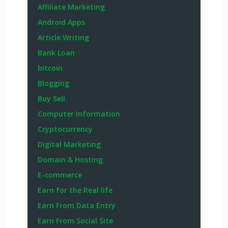
Affiliate Marketing
Android Apps
Article Writing
Bank Loan
bitcoin
Blogging
Buy Sell
Computer Information
Cryptocurrency
Digital Marketing
Domain & Hosting
E-commerce
Earn for the Real life
Earn From Data Entry
Earn From Social Site