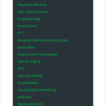
Payment Method
Play online Games
Programming
Promotions
PTC
Revenue Share and invest plan
Scam Alert
Science and Technology
Search engine
SEO
sms marketing
Social Media
Social Media Marketing
solution
Sponsored Post