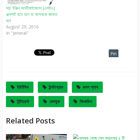
সার্চ ইঞ্জিন অপটিমাইজেশন (এসইও)
এক্সপার্ট হতে হলে যা আপনাকে জানতে
হবে
August 29, 2016
In "Jeneral"
Pin
It
ইউটিউব
ইন্সটাগ্রাম
গুগল প্লাস
পিন্টারেস্ট
ফেসবুক
লিংকডিন
Related Posts