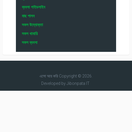
ব্যবসা গাইডলাইন
মাছ পালন
সফল উদ্যোক্তা
সফল খামারি
সফল ব্যবসা
এসো আয় করি
Copyright © 2026.
Developed by
Jibonpata IT