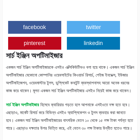
facebook
twitter
pinterest
linkedin
সার্চ ইঞ্জিন অপটিমাইজার
একজন সার্চ ইঞ্জিন অপটিমাইজারকে এসইও এক্সিকিউটিভও বলা হয়ে থাকে। একজন সার্চ ইঞ্জিন
অপটিমাইজার যেকোনো কোম্পানির ওয়েবসাইটের কিওয়ার্ড রিসার্চ, পেইজ ইনডেক্স, ইউজার
অপটিমাইজেশন, ওয়েবমাস্টার টুলস, ডুপ্লিকেট কনটেন্ট ব্যবস্থাপনাসহ আরো অনেক ধরনের
কাজ করে থাকেন। মূলত একজন সার্চ ইঞ্জিন অপটিমাইজার এসইও নিয়েই কাজ করে থাকেন।
সার্চ ইঞ্জিন অপটিমাইজার
হিসেবে ক্যারিয়ার গড়তে হলে আপনাকে এসইওতে দক্ষ হতে হবে।
এছাড়াও, মার্কেট রিসার্চ করে বিভিন্ন এসইও অ্যাপ্লিকেশন ও টুলস ব্যবহার করা জানতে
হবে। একজন সার্চ ইঞ্জিন অপটিমাইজারের বাৎসরিক বেতন ১০ থেকে ১৫ লক্ষ টাকা পর্যন্ত হতে
পারে। এছাড়াও দক্ষতার উপর ভিত্তি করে, এই বেতন ৩০ লক্ষ টাকায় উন্নীত হতেও পারে।