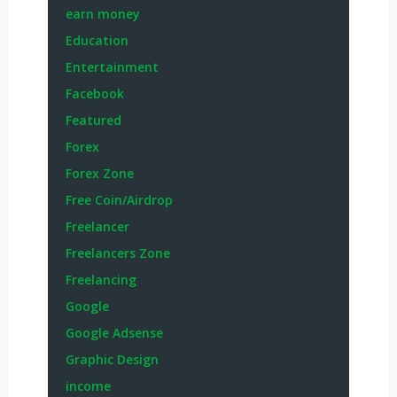
earn money
Education
Entertainment
Facebook
Featured
Forex
Forex Zone
Free Coin/Airdrop
Freelancer
Freelancers Zone
Freelancing
Google
Google Adsense
Graphic Design
income