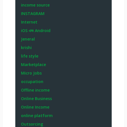
income source
INSTAGRAM
Internet
iOS এবং Android
Jeneral
krishi
life style
Marketplace
Micro Jobs
occupation
Offline income
Online Business
Online Income
online platform
Outsorcing