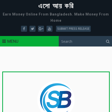
এসো আয় করি
Earn Money Online From Bangladesh. Make Money From
Home
SUBMIT PRESS RELEASE
MENU