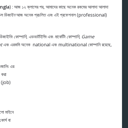
angla
) : আজ ১২ ক্লাসের পর, আমাদের কাছে অনেক রকমের আলাদা আলাদা
িক্স ডিজাইন
আজ অনেক প্রচলিত এবং এই প্রফেশনাল (professional)
ডিজাইনিং কোম্পানি
,
এডভার্টাইসিং
এবং
মার্কেটিং কোম্পানি
,
Game
t
এবং এরকমি অনেক national এবং multinational কোম্পানি রয়েছে,
ডিজানিং এর
 করা
ে (job)
ালো মাইনে
োর্স বা