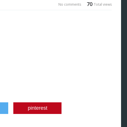
70
No comments
Total views
pinterest