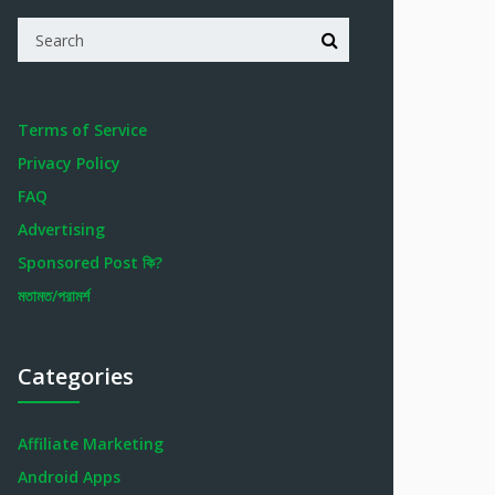
Terms of Service
Privacy Policy
FAQ
Advertising
Sponsored Post কি?
মতামত/পরামর্শ
Categories
Affiliate Marketing
Android Apps