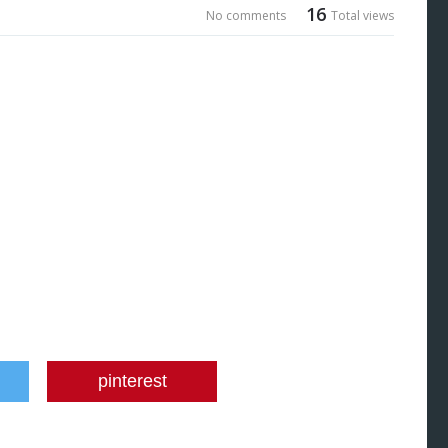
16
No comments
Total views
pinterest