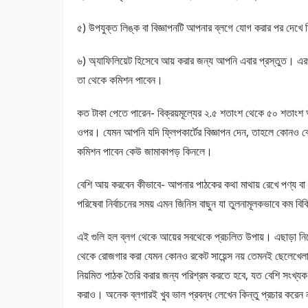
৫) উপযুক্ত লিঙ্ক বা বিজ্ঞাপনটি আপনার ব্লগে যোগ করার পর দেখ
৬) অ্যাফিলিয়েট হিসেবে আয় করার জন্য আপনি এবার প্রস্তুত। এ
তা থেকে কমিশন পাবেন।
কত টাকা পেতে পারেন- বিক্রয়মূল্যের ২.৫ শতাংশ থেকে ৫০ শতাংশ 
ওপর। যেমন আপনি যদি ফ্লিপকার্টের বিজ্ঞাপন দেন, তাহলে কোনও
কমিশন পাবেন কেউ জামাকাপড় কিনলে।
বেশি আয় করবেন কীভাবে- আপনার পাঠকের কথা মাথায় রেখে পণ্য বা প
পরিষেবা নির্বাচনের সময় এমন জিনিস বাছুন যা তুলনামূলকভাবে কম বিক
এই গুলি হল ব্লগ থেকে আয়ের সবথেকে প্রচলিত উপায়। এছাড়া নিজের 
থেকে রোজগার করা যেমন কোনও রকেট সায়েন্স নয় তেমনই ছেলেখেলাও 
নিয়মিত পাঠক তৈরি করার জন্য পরিশ্রম করতে হবে, যত বেশি সংখ্যক
করাও। অনেক ব্লগারই খুব ভাল প্রবন্ধ লেখেন কিন্তু প্রচার করেন ন