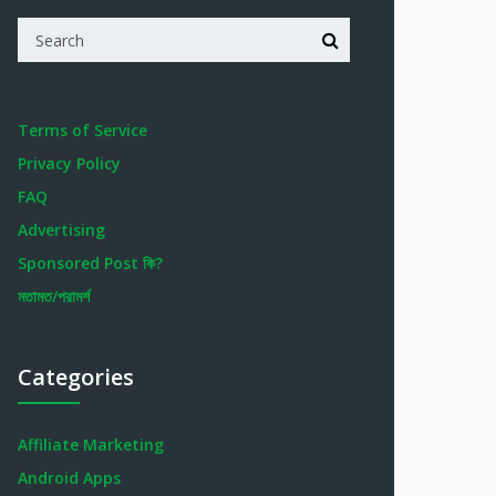
Terms of Service
Privacy Policy
FAQ
Advertising
Sponsored Post কি?
মতামত/পরামর্শ
Categories
Affiliate Marketing
Android Apps