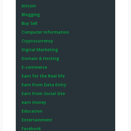
bitcoin
Blogging
Buy Sell
Computer Information
Cryptocurrency
Digital Marketing
Domain & Hosting
E-commerce
Earn for the Real life
Earn From Data Entry
Earn From Social Site
earn money
Education
Entertainment
Facebook