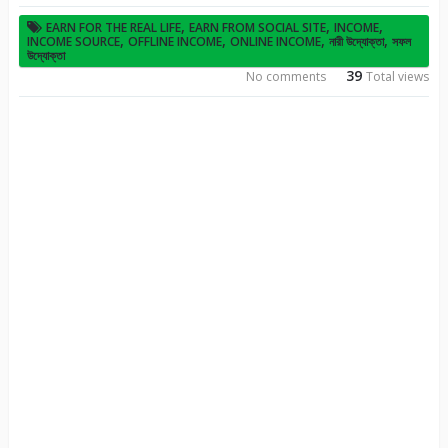
,
,
,
EARN FOR THE REAL LIFE
EARN FROM SOCIAL SITE
INCOME
,
,
,
,
INCOME SOURCE
OFFLINE INCOME
ONLINE INCOME
নারী উদ্যোক্তা
সফল
উদ্যোক্তা
39
No comments
Total views