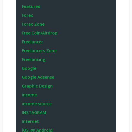
Featured
Forex
Forex Zone
Free Coin/Airdrop
Freelancer
Freelancers Zone
Freelancing
Google
Google Adsense
Graphic Design
income
income source
INSTAGRAM
Internet
iOS এবং Android