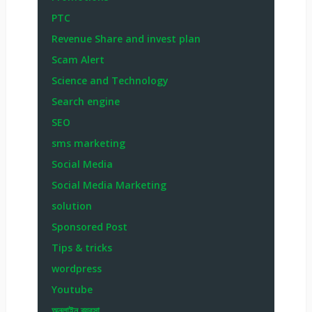
PTC
Revenue Share and invest plan
Scam Alert
Science and Technology
Search engine
SEO
sms marketing
Social Media
Social Media Marketing
solution
Sponsored Post
Tips & tricks
wordpress
Youtube
অনলাইন ব্যবসা