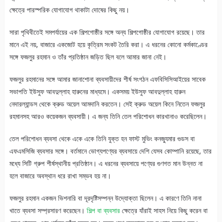
ক্ষেত্রে পারস্পরিক যোগাযোগ থাকাটা দোষের কিছু নয়।
সারা পৃথিবীতেই সমপর্যায়ের এক শিল্পগোষ্ঠীর সঙ্গে অন্য শিল্পগোষ্ঠীর যোগাযোগ রয়েছে। তার
মানে এই নয়, বাজারে একজোট হয়ে কৃত্রিম সংকট তৈরি করা। এ ধরনের কোনো কর্মকাণ্ডের
সঙ্গে ফজলুর রহমান ও তাঁর প্রতিষ্ঠান জড়িত ছিল বলে আমার জানা নেই।
ফজলুর রহমানের সঙ্গে আমার জানাশোনা ব্যবসায়ীদের শীর্ষ সংগঠন এফবিসিসিআইয়ের সাবেক
সভাপতি ইউসুফ আবদুল্লাহ হারুনের মাধ্যমে। একসময় ইউসুফ আবদুল্লাহ হারুন
নেদারল্যান্ডস থেকে ক্রুড অয়েল আমদানি করতেন। সেই ক্রুড অয়েল কিনে নিতেন ফজলুর
রহমানসহ আরও কয়েকজন ব্যবসায়ী। এ জন্য তিনি তেল পরিশোধন কারখানাও করেছিলেন।
তেল পরিশোধন ব্যবসা থেকে একে একে তিনি যুক্ত হন ফাস্ট মুভিং কনজ্যুমার গুডস বা
এফএমসিজি ব্যবসার সঙ্গে। বর্তমানে ভোগ্যপণ্যের ব্যবসায়ে দেশি যেসব কোম্পানি রয়েছে, তার
মধ্যে সিটি গ্রুপ শীর্ষস্থানীয় প্রতিষ্ঠান। এ ধরনের ব্যবসায়ে পণ্যের গুণগত মান উন্নত না
হলে বাজারে অবস্থান ধরে রাখা সম্ভব হয় না।
ফজলুর রহমান একজন ভিশনারি বা দূরদৃষ্টিসম্পন্ন উদ্যোক্তা ছিলেন। এ কারণে তিনি নানা
খাতে ব্যবসা সম্প্রসারণ করেছেন।
শিল্প বা ব্যবসার
ক্ষেত্রে যাঁরাই সাহস নিয়ে কিছু করেন বা