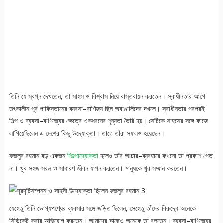
তিনি যে স্বপ্ন দেখতেন, তা সাহস ও বিশ্বাস নিয়ে বাস্তবায়ন করতেন। স্বাধীনতার আগে
তৎকালীন পূর্ব পাকিস্তানের ব্যবসা–বাণিজ্য ছিল অবাঙালিদের দখলে। স্বাধীনতার পরপরই
শিল্প ও ব্যবসা–বাণিজ্যের ক্ষেত্রে একধরনের শূন্যতা তৈরি হয়। সেটিকে সাহসের সঙ্গে কাজে
লাগিয়েছিলেন এ দেশের কিছু উদ্যোক্তা। তাতে তাঁরা সফলও হয়েছেন।
ফজলুর রহমান বড় একজন
শিল্পোদ্যোক্তা
হলেও তাঁর আচার–ব্যবহারে কখনো তা প্রকাশ পেত
না। খুব সহজ সরল ও সাধারণ জীবন যাপন করতেন। মানুষকে খুব সম্মান করতেন।
যেহেতু তিনি ভোগ্যপণ্যের ব্যবসার সঙ্গে জড়িত ছিলেন, সেহেতু তাঁদের বিরুদ্ধে অনেকে
সিন্ডিকেট করার অভিযোগ করতেন। আমাদের কাছেও অনেকে তা বলতেন। ব্যবসা–বাণিজ্যের