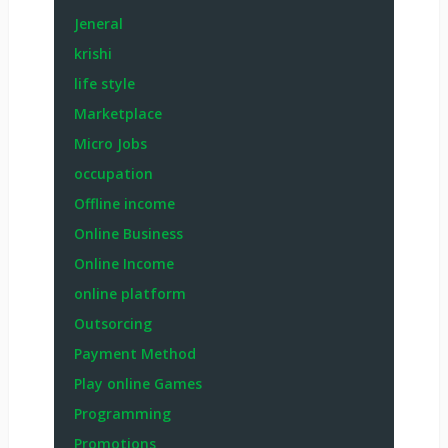
Jeneral
krishi
life style
Marketplace
Micro Jobs
occupation
Offline income
Online Business
Online Income
online platform
Outsorcing
Payment Method
Play online Games
Programming
Promotions