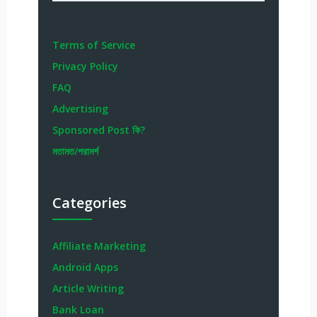
Terms of Service
Privacy Policy
FAQ
Advertising
Sponsored Post কি?
মতামত/পরামর্শ
Categories
Affiliate Marketing
Android Apps
Article Writing
Bank Loan