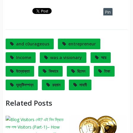
Pin
It
and c0urageous
entrepreneur
Income
was a visionary
আয়
উদ্যোক্তা
কিভাবে
ছিলেন
টাকা
দূরদৃষ্টিসম্পন্ন
রহমান
সাহসী
Related Posts