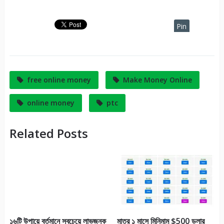
আপনার যেকোনো ওয়ালেটের টাকা
আপনার নিজের প্রয়োজনীয় ওয়ালেটে
transfer করতে পারবেন। বুজলেন না
Pin
তাই না।…
It
free online money
Make Money Online
online money
ptc
Related Posts
১৬টি উপায়ে বর্তমানে সবচেয়ে লাভজনক
মাত্র ১ মাসে মিনিমাম $500 ডলার