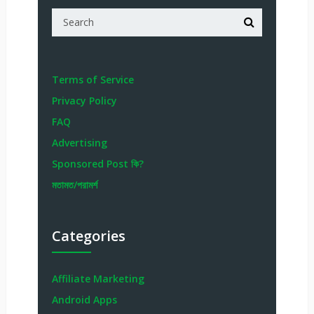
Terms of Service
Privacy Policy
FAQ
Advertising
Sponsored Post কি?
মতামত/পরামর্শ
Categories
Affiliate Marketing
Android Apps