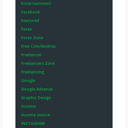
Entertainment
Facebook
Featured
Forex
Forex Zone
Free Coin/Airdrop
Freelancer
Freelancers Zone
Freelancing
Google
Google Adsense
Graphic Design
income
income source
INSTAGRAM