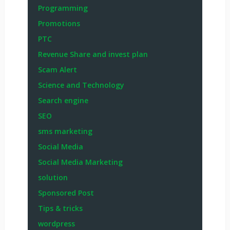
Programming
Promotions
PTC
Revenue Share and invest plan
Scam Alert
Science and Technology
Search engine
SEO
sms marketing
Social Media
Social Media Marketing
solution
Sponsored Post
Tips & tricks
wordpress