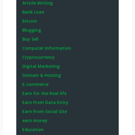
Article Writing
Bank Loan
bitcoin
Blogging
Buy Sell
Computer Information
Cryptocurrency
Digital Marketing
Domain & Hosting
E-commerce
Earn for the Real life
Earn From Data Entry
Earn From Social Site
earn money
Education