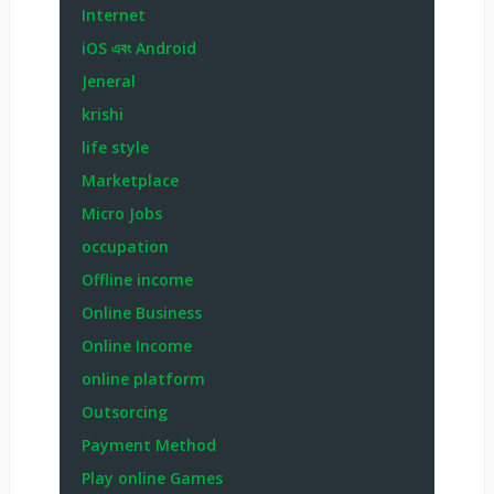
Internet
iOS এবং Android
Jeneral
krishi
life style
Marketplace
Micro Jobs
occupation
Offline income
Online Business
Online Income
online platform
Outsorcing
Payment Method
Play online Games