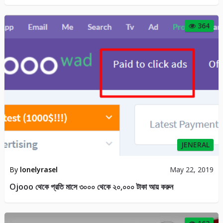
JENERAL
By
lonelyrasel
May 21, 2019
PTC Site এর কিছু Universal Rule
51