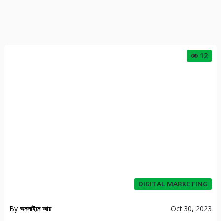
DIGITAL MARKETING
12
By
অনলাইনে আয়
Oct 30, 2023
ছাত্র ছাত্রীদের জন্য অনলাইনে আয় করার সহজ উপায় ?
ONLINE INCOME
85
By
ইনকাম নিউজ
Jan 13, 2021
Online সেরা ১০টি PTC সাইট থেকে আয় করুন
364