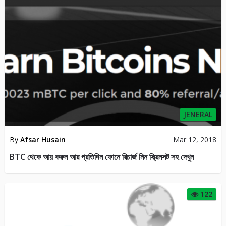
JENERAL
By
ahmunna
Jan 12, 2018
একদম নতুন সাইট। দিনে ১০টি ভিডিও দেখে ৮০টাকা ইনকাম করুন। টাকা নিন
সরাসরি রকেটে। রেফার করতে পারলে ১০ থেকে ২০ হাজার টাকাও ইনকাম করতে
পারবেন।