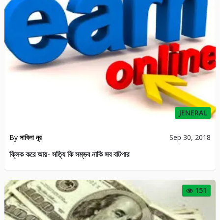
REVENUE SHARE AND INVEST PLAN
By
AKM KABIR
May 18, 2018
আয় করুন মাসে ২০০$-২৫০$ কোনো ইনভেস্ট ছাড়াই…..
286