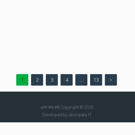
LTC
ADA
$ 44.95
$ 0.1890
0.15 %
-3.91 %
XLM