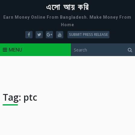
এসো আয় করি
Earn Money Online From Bangladesh. Make Money From
Home
SUBMIT PRESS RELEASE
MENU
Tag:
ptc