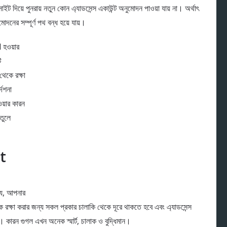
ইট দিয়ে পুনরায় নতুন কোন এ্যাডসেন্স একাউন্ট অনুমোদন পাওয়া যায় না। অর্থাৎ
মোদনের সম্পূর্ণ পথ বন্ধ হয়ে যায়।
হওয়ার
ি
কে রক্ষা
দেশনা
়ার কারন
তুলে
t
 যে, আপনার
া করার জন্য সকল প্রকার চালাকি থেকে দূরে থাকতে হবে এবং এ্যাডসেন্স
। কারন গুগল এখন অনেক স্মার্ট, চালাক ও বুদ্ধিমান।