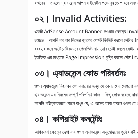
রাখবেন। তাহলে এ্যাডসেন্স আপনার ইমেইল পড়ে বুঝতে পারবে এবং এ
০২। Invalid Activities:
একটি AdSense Account Banned হওয়ার ক্ষেত্রে Invalid
রয়েছে। আপনি বার বার নিজের ব্লগের পোস্ট ভিজিট করলে সেটাও
ব্যবহার করে অটোমেটিকভাবে পেজভিউ বাড়ানোর চেষ্টা করলে সেটাও
ট্রাফিক এর মাধ্যমে Page Impression বৃদ্ধি করলে সেটা In
০৩। এ্যাডসেন্স কোড পরিবর্তনঃ
গুগল এ্যাডসেন্স বিজ্ঞাপন শো করানোর জন্য যে কোড দেয় সেগুলো কখ
এ্যাডসেন্স এর নিয়মের সম্পূর্ণ পরিপন্থি কাজ। কিছু লোক রয়েছে যা
আপনি পরিষ্কারভাবে জেনে রাখুন যে, এ ধরনের কাজ করলে গুগ
০৪। কপিরাইট কনটেন্টঃ
অধিকাংশ ক্ষেত্রে দেখা যায় গুগল এ্যাডসেন্স অনুমোদনের পূর্বে সব