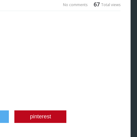
67
No comments
Total views
pinterest