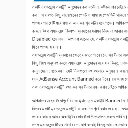
একটি এ্যাডসেন্স একাউন্ট অনুমোদন করা যতটা না কষ্টকর তার চ
করা। সাধারণত কিছু ভালোমানের পোস্ট ও সামান্য পেজভিউ থাকলে খুব
পাওয়ার পর সেটি ধরে রাখা ও আয় করা খুব কঠিন হয়ে পড়ে। অধিকাংশ 
কারনে কিংবা এ্যাডসেন্স বিজ্ঞাপন ব্যবহারের যথাযথ নিয়ম না জানার ক
Disabled হয়ে যায়। আপনারা জানেন যে, একটি এ্যাডসেন্স এক
ফিরে পাওয়া যায় না।
এ্যাডসেন্স একাউন্ট ব্যবহারের ক্ষেত্রে বলতে পারেন যে, স্বাধীনতা অর
কিছু নিয়ম অনুসরণ করলে এ্যাডসেন্স অনুমোদন হয়ে যায় কিন্তু এ্য
কানুন মেনে চলতে হয়। সেই নিয়মগুলো যথাযথভাবে অনুসর না করলে
সময় AdSense Account Banned করে দিবে। সে জন্য দেখা যায়
এবং এ্যাডসেন্স একাউন্ট রক্ষা করা স্বাধীনতা রক্ষা করার চাইতে অধি
আপনাদের মধ্যে ইতোপূর্বে যাদের এ্যাডসেন্স একাউন্ট Banned ব
নিজের একটি এ্যাডসেন্স একাউন্ট অনেক দিন পূর্বে ব্যান হয়েছে। তখন
হওয়ার কারনে আমার একাউন্টের কোন টাকা উত্তোলন করতে পারিনি। 
গুগল এ্যাডসেন্স টিমের সাথে যোগাযোগ করেছি কিন্তু তারা কোনভাবে 