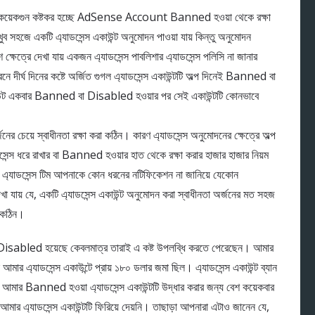
াইতে কয়েকগুন কষ্টকর হচ্ছে AdSense Account Banned হওয়া থেকে রক্ষা
 সহজে একটি এ্যাডসেন্স একাউন্ট অনুমোদন পাওয়া যায় কিন্তু অনুমোদন
ক্ষেত্রে দেখা যায় একজন এ্যাডসেন্স পাবলিশার এ্যাডসেন্স পলিসি না জানার
ারনে দীর্ঘ দিনের কষ্টে অর্জিত গুগল এ্যাডসেন্স একাউন্টটি অল্প দিনেই Banned বা
াউন্ট একবার Banned বা Disabled হওয়ার পর সেই একাউন্টটি কোনভাবে
্জনের চেয়ে স্বাধীনতা রক্ষা করা কঠিন। কারণ এ্যাডসেন্স অনুমোদনের ক্ষেত্রে অল্প
াডসেন্স ধরে রাখার বা Banned হওয়ার হাত থেকে রক্ষা করার হাজার হাজার নিয়ম
 এ্যাডসেন্স টিম আপনাকে কোন ধরনের নটিফিকেশন না জানিয়ে যেকোন
 যে, একটি এ্যাডসেন্স একাউন্ট অনুমোদন করা স্বাধীনতা অর্জনের মত সহজ
ক কঠিন।
া Disabled হয়েছে কেবলমাত্র তারাই এ কষ্ট উপলব্ধি করতে পেরেছেন। আমার
 আমার এ্যাডসেন্স একাউন্টে প্রায় ১৮০ ডলার জমা ছিল। এ্যাডসেন্স একাউন্ট ব্যান
আমার Banned হওয়া এ্যাডসেন্স একাউন্টটি উদ্ধার করার জন্য বেশ কয়েকবার
আমার এ্যাডসেন্স একাউন্টটি ফিরিয়ে দেয়নি। তাছাড়া আপনারা এটাও জানেন যে,