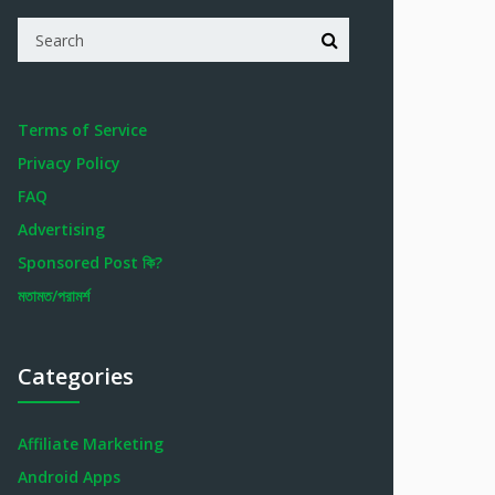
Terms of Service
Privacy Policy
FAQ
Advertising
Sponsored Post কি?
মতামত/পরামর্শ
Categories
Affiliate Marketing
Android Apps