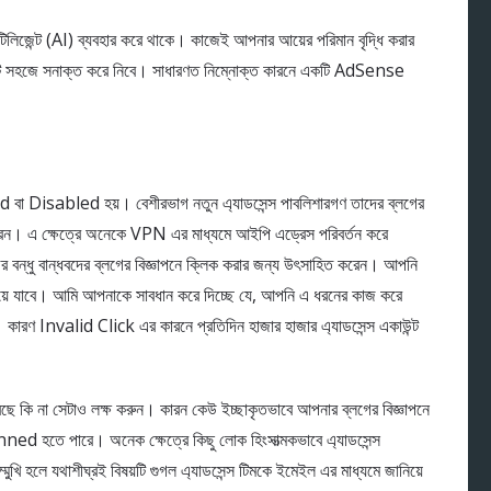
ন্টিলিজেন্ট (AI) ব্যবহার করে থাকে। কাজেই আপনার আয়ের পরিমান বৃদ্ধি করার
সেটি সহজে সনাক্ত করে নিবে। সাধারণত নিম্নোক্ত কারনে একটি AdSense
 বা Disabled হয়। বেশীরভাগ নতুন এ্যাডসেন্স পাবলিশারগণ তাদের ব্লগের
া করেন। এ ক্ষেত্রে অনেকে VPN এর মাধ্যমে আইপি এড্রেস পরিবর্তন করে
ের বন্ধু বান্ধবদের ব্লগের বিজ্ঞাপনে ক্লিক করার জন্য উৎসাহিত করেন। আপনি
পেয়ে যাবে। আমি আপনাকে সাবধান করে দিচ্ছে যে, আপনি এ ধরনের কাজ করে
 Invalid Click এর কারনে প্রতিদিন হাজার হাজার এ্যাডসেন্স একাউন্ট
রছে কি না সেটাও লক্ষ করুন। কারন কেউ ইচ্ছাকৃতভাবে আপনার ব্লগের বিজ্ঞাপনে
হতে পারে। অনেক ক্ষেত্রে কিছু লোক হিংসাত্মকভাবে এ্যাডসেন্স
ি হলে যথাশীঘ্রই বিষয়টি গুগল এ্যাডসেন্স টিমকে ইমেইল এর মাধ্যমে জানিয়ে