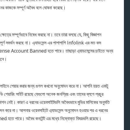
ধরনের কাজকে সম্পূর্ণ অবৈধ বলে ঘোষনা করেছে।
 ক্ষেত্রে সম্পূর্ণভাবে নিষেধ করছে না। তবে তারা বলছে যে, কিছু বিজ্ঞাপন
পরিপূর্ণ সমর্থন করছে না। এ্যাডসেন্স এর পাশাপাশি Infolink এর মত কম
ার AdSense Account Banned হতে পারে। তাছাড়া এ্যাডসেন্সের চাইতে অন্য
 হবে।
অনলাইনে শেয়ার করার জন্য গুগল কখনো অনুমোদন করে না। আপনি হয়ত একটু
শেয়ারিং সাইট রয়েছে যেগুলো অনেক জনপ্রিয় এবং তাদের ব্লগে প্রচুর
্ঞাপন নেই। কারণ এ ধরনের ওয়েবসাইটগুলি অবৈধভাবে মুভির মালিকের অনুমতি
মোদন করে না। আপনার ওয়েবসাইটে এ্যাডসেন্স অনুমোদন হওয়ার পর এ ধরনের
তে পারে। অবৈধ কনটেন্ট এর মধ্যে নিম্নোক্ত বিষয়গুলি রয়েছে।