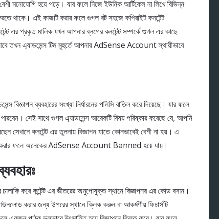
ে বেশী মনোযোগি হয়ে পড়ে। যার ফলে নিজে ইউনিক আর্টিকেল না লিখে বিভিন্ন
র করতে থাকে। এই কাজটি করার ফলে গুগল বট সহজে কপিরাইট কনটেন্ট
েন্ট এর প্রকৃত মালিক যখন আপনার ব্লগের কনটেন্ট সম্পর্কে গুগল এর কাছে
ি জানাবে তখন এ্যাডসেন্স টিম মুহুর্তে আপনার AdSense Account স্থায়ীভাবে
েন্স বিজ্ঞাপন ব্যবহারের সংখ্যা নির্ধারনের পলিসি বাতিল করে দিয়েছে। যার ফলে
 পারবেন। সেই সাথে গুগল এ্যাডসেন্স আরেকটি বিষয় পরিষ্কার করেছে যে, আপনি
করছেন সেখানে কনটেন্ট এর তুলনায় বিজ্ঞাপন যাতে কোনভাবেই বেশী না হয়। এ
 ব্যবহার করার ফলে অনেকের AdSense Account Banned হয়ে যায়।
ব্যবহারঃ
র চালাকি করে কন্টেন্ট এর ভীতরের অনুপোযুক্ত স্থানে বিজ্ঞাপনর এর কোড বসান।
াউনলোড করার জন্য উপরের স্থানে ক্লিক করুন বা আকর্ষণীয় ফিচার্সটি
লে একজন পাঠক ভূলভাবে উৎসাহিত হয়ে বিজ্ঞাপনে ক্লিক করে। যার ফলে