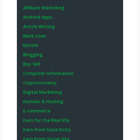
Affiliate Marketing
Android Apps
Article Writing
Bank Loan
bitcoin
Blogging
Buy Sell
Computer Information
Cryptocurrency
Digital Marketing
Domain & Hosting
E-commerce
Earn for the Real life
Earn From Data Entry
Earn From Social Site