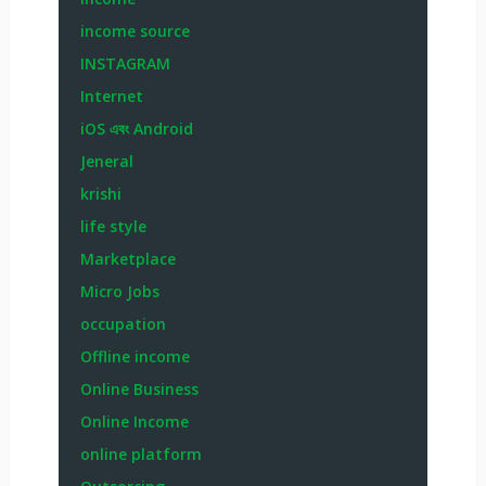
income source
INSTAGRAM
Internet
iOS এবং Android
Jeneral
krishi
life style
Marketplace
Micro Jobs
occupation
Offline income
Online Business
Online Income
online platform