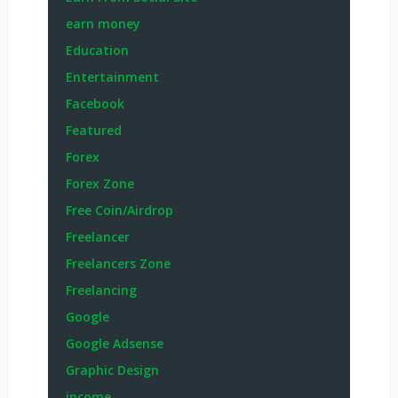
earn money
Education
Entertainment
Facebook
Featured
Forex
Forex Zone
Free Coin/Airdrop
Freelancer
Freelancers Zone
Freelancing
Google
Google Adsense
Graphic Design
income