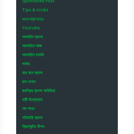
Sponsored Post
Tips & tricks
wordpress
Youtube
অনলাইন ব্যবসা
অনলাইনে কাজ
অনলাইনে চাকরি
খামার
ঘরে বসে ব্যবসা
ছাদ বাগান
জনপ্রিয় ব্যবসা আইডিয়া
নারী উদ্যোক্তা
পশু পালন
পাইকারি ব্যবসা
ফ্রিল্যান্সিং টিপস