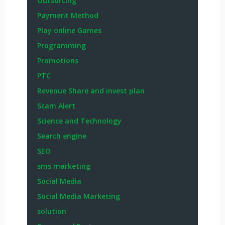
Outsorcing
Payment Method
Play online Games
Programming
Promotions
PTC
Revenue Share and invest plan
Scam Alert
Science and Technology
Search engine
SEO
sms marketing
Social Media
Social Media Marketing
solution