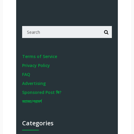
Terms of Service
Privacy Policy
FAQ
Advertising
Sponsored Post কি?
মতামত/পরামর্শ
Categories