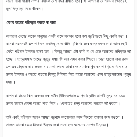
ভালো লাগা খারাপ লাগার বিষটিও বেশ নজর রাখতে হবে। যা আপনারা বেশিরভাগ ক্ষেত্রেই
ভূল সিদ্ধান্ত নিয়ে থাকেন।
এরপর রয়েছে পরিশ্রম করতে না পারা
আমাদের দেশের অনেক মানুষের একটি বাজে স্বভাব হলো কম প্ররিশ্রমে কিছু একটা করা ।
আমরা সবসময়ই অল্প পরিসরে সবকিছু চেয়ে থাকি ।বিশেষ করে ছাত্রসমাজ তারা ভাবে ছোট
একটা পরিমান ইনকাম হলেই হবে । কিন্তু আমরা এটা ভাবি না যে এতে আমাদের ভবিষ্যত নষ্ট
হচ্ছে । ছাত্রসমাজ তাদের প্রচুর সময় নষ্ট করে এসব করার পিছনে। তারা হয়তো নানা রকম
এপ এর মাধ্যমে আয় করতে চায় দেখা গেলো তারা সেখান থেকে খুব কম পরিশ্রমে দিনে ১-২
ডলার ইনকাম ও করতে পারলো কিন্তু বিনিময়ে নিয়ে যাচ্ছে আমাদের এসব ছাত্রসমাজের প্রচুর
সময় ।
আপনারা যানেন কিনা একজন দক্ষ কর্মীর ইন্টারনেশনাল এ প্রতি ঘন্টার মার্কেট মূল্য ১০-১০০
ডলার তাহলে কেনো আমরা সারা দিনে ১-২ডলারের জন্য আমাদের সময়কে নষ্ট করবো।
তাই একটু পরিশ্রম হলেও আমরা প্রথমে ভালোভাবে কাজ শিখবো তারপর কাজ করবো ।
তাহলে আমরা যেমন নিজেরা উন্নত হবো সাথে হবে আমাদের দেশের উন্নয়ন।