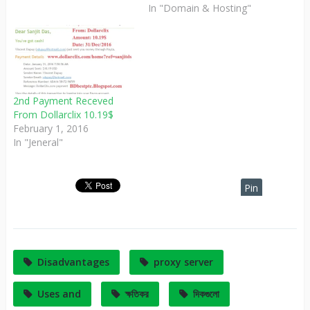
In "Domain & Hosting"
2nd Payment Receved
From Dollarclix 10.19$
February 1, 2016
In "Jeneral"
Pin
It
Disadvantages
proxy server
Uses and
ক্ষতিকর
দিকগুলো