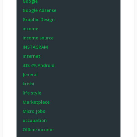
Google
Google Adsense
Graphic Design
income
income source
INSTAGRAM
Internet
iOS এবং Android
Jeneral
krishi
life style
Marketplace
Micro Jobs
occupation
Offline income