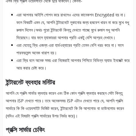
এসব ফ্রি প্রক্সি ওয়েবসাইট থেকে দুরে থাকবেন। কেননা-
এরা আপনার আইপি গোপন করে রাখলেও এদের কানেকশন Encrypted হয় না।
ফলে বিষয়টি এমন যে, আপনি ইন্টারনেটে লুকানোর জন্য ছদ্মবেশ ধারন না করে মুখে শুধু
রুমাল দিলেন।অথচ পুরো ইন্টারনেট কিন্তু দেখতে পাচ্ছে মুখে রুমাল শুধু আপনি
দিয়েছেন। যার ফলে হ্যাকাররা আপনার প্রতি একটু বেশি আগ্রহ দেখাবে।
এরা যেহেতু ফ্রি এজন্য এরা হার্ডওয়্যারের প্রতি তেমন বেশি খরচ করে না। ফলে
পারফরমেন্স অনেক খারাপ হয়।
এরা ফ্রি বলে অনেক সময় এরা নিজেরাই আপনার পিসিতে বিভিন্ন অ্যাড ইনজেক্ট করে
আয় করার চেষ্টা করে।
ইন্টারনেট ব্যবহার মনিটর
আপনি যে প্রক্সি সার্ভার ব্যবহার করেন এবং ঠিক কোন প্রক্সি ব্যবহার করছেন সেটা কিন্তু
আপনার ISP দেখতে পারে। তবে অনেকসময় ISP এটাও দেখতে পারে যে, আপনি প্রক্সি
সার্ভারে কি কি ওয়েবসাইট ভিজিট করেন, ইন্টারনেটে কি কি আপলোড বা ডাউনলোড করেন
(যদিও এই বিষয়টা প্রক্সি সার্ভারের উপর নির্ভর করে)।
প্রক্সি সার্ভার চেকিং