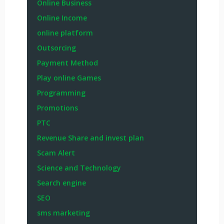
Online Business
Online Income
online platform
Outsorcing
Payment Method
Play online Games
Programming
Promotions
PTC
Revenue Share and invest plan
Scam Alert
Science and Technology
Search engine
SEO
sms marketing