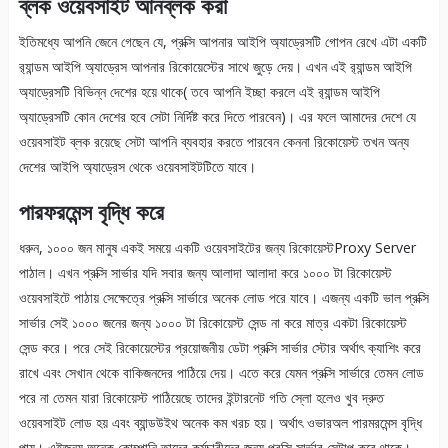
ব্লক ওয়েবসাইট আনব্লক করা
ইতিমধ্যে আপনি জেনে গেছেন যে, প্রক্সি আপনার আইপি অ্যাড্রেসটি গোপন রেখে এটা একটি
র‍্যান্ডম আইপি অ্যাড্রেস আপনার রিকোয়েস্টের সাথে জুড়ে দেয়। এখন এই র‍্যান্ডম আইপি
অ্যাড্রেসটি বিভিন্ন দেশের হয়ে থাকে( তবে আপনি ইচ্ছা করলে এই র‍্যান্ডম আইপি
অ্যাড্রেসটি কোন দেশের হবে সেটা নির্দিষ্ট করে দিতে পারবেন)। এর ফলে আমাদের দেশে যে
ওয়েবসাইট ব্লক রয়েছে সেটা আপনি ব্যবহার করতে পারবেন কেননা রিকোয়েস্ট তখন অন্য
দেশের আইপি অ্যাড্রেস থেকে ওয়েবসাইটটিতে যাবে।
পারফরমেন্স বৃদ্ধি করে
ধরুন, ১০০০ জন মানুষ একই সময়ে একটি ওয়েবসাইটের জন্য রিকোয়েস্টProxy Server
পাঠাল। এখন প্রক্সি সার্ভার যদি সবার জন্য আলাদা আলাদা করে ১০০০ টা রিকোয়েস্ট
ওয়েবসাইটে পাঠায় সেক্ষেত্রে প্রক্সি সার্ভারে অনেক লোড পরে যাবে। এজন্য একটি ভাল প্রক্সি
সার্ভার সেই ১০০০ জনের জন্য ১০০০ টা রিকোয়েস্ট সেন্ড না করে মাত্র একটা রিকোয়েস্ট
সেন্ড করে। পরে সেই রিকোয়েস্টের প্রয়োজনীয় ডেটা প্রক্সি সার্ভার স্টোর অর্থাৎ ক্যাশিং করে
রাখে এবং সেখান থেকে বাকিজনদের পাঠিয়ে দেয়। এতে করে যেমন প্রক্সি সার্ভারে তেমন লোড
পরে না তেমন যারা রিকোয়েস্ট পাঠিয়েছে তাদের ইন্টারনেট গতি স্লো হলেও খুব দ্রুত
ওয়েবসাইট লোড হয় এবং ব্যান্ডউইথ অনেক কম খরচ হয়। অর্থাৎ ওভারঅল পারমরমেন্স বৃদ্ধি
পায়। এইজন্য অনেক কোম্পানি তাদের কর্মচারীদের জন্য প্রক্সি সার্ভার সেটাপ করে থাকে।