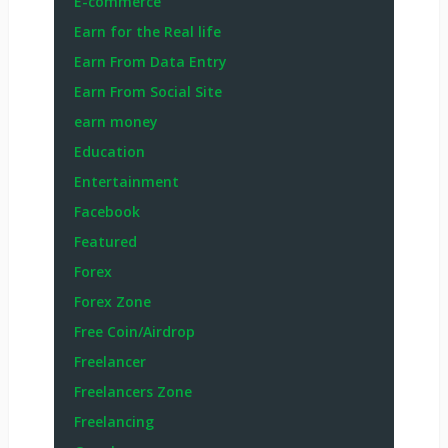
E-commerce
Earn for the Real life
Earn From Data Entry
Earn From Social Site
earn money
Education
Entertainment
Facebook
Featured
Forex
Forex Zone
Free Coin/Airdrop
Freelancer
Freelancers Zone
Freelancing