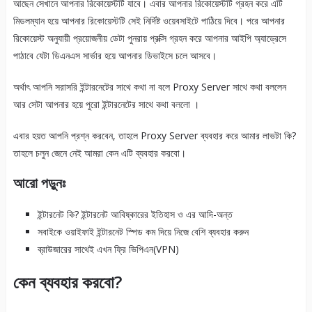
আছেন সেখানে আপনার রিকোয়েস্টটি যাবে। এবার আপনার রিকোয়েস্টটি গ্রহন করে এটি
মিডলম্যান হয়ে আপনার রিকোয়েস্টটি সেই নির্দিষ্ট ওয়েবসাইটে পাঠিয়ে দিবে। পরে আপনার
রিকোয়েস্ট অনুযায়ী প্রয়োজনীয় ডেটা পুনরায় প্রক্সি গ্রহন করে আপনার আইপি অ্যাড্রেসে
পাঠাবে যেটা ডিএনএস সার্ভার হয়ে আপনার ডিভাইসে চলে আসবে।
অর্থাৎ আপনি সরাসরি ইন্টারনেটের সাথে কথা না বলে Proxy Server সাথে কথা বললেন
আর সেটা আপনার হয়ে পুরো ইন্টারনেটের সাথে কথা বললো ।
এবার হয়ত আপনি প্রশ্ন করবেন, তাহলে Proxy Server ব্যবহার করে আমার লাভটা কি?
তাহলে চলুন জেনে নেই আমরা কেন এটি ব্যবহার করবো।
আরো পড়ুনঃ
ইন্টারনেট কি? ইন্টারনেট আবিষ্কারের ইতিহাস ও এর আদি-অন্ত
সবাইকে ওয়াইফাই ইন্টারনেট স্পিড কম দিয়ে নিজে বেশি ব্যবহার করুন
ব্রাউজারের সাথেই এখন ফ্রি ভিপিএন(VPN)
কেন ব্যবহার করবো?