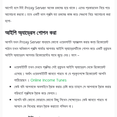
আগেই বলে দিই Proxy Server অনেক রকমের হয়ে থাকে। এদের প্রকারভেদ নিয়ে পরে
আলোচনা করবো। তবে একটি ভাল প্রক্সি যত রকমের কাজ করে সেগুলো নিচে আলোচনা করা
হলো-
আইপি অ্যাড্রেস গোপন করা
আপনি যখন Proxy Server মাধ্যমে কোনো ওয়েবসাইট অ্যাক্সেস করার জন্য রিকোয়েস্ট
পাঠান তখন অধিকাংশ প্রক্সি সার্ভার আপনার আইপি অ্যাড্রেসটিকে গোপন করে একটি র‍্যান্ডম
আইপি অ্যাড্রেস আপনার রিকোয়েস্টের সাথে জুড়ে দেয়। ফলে –
ওয়েসাইটটি তখন দেখবে প্রক্সির সেই র‍্যান্ডম আইপি অ্যাড্রেস থেকে রিকোয়েস্ট
এসেছে। অর্থাৎ ওয়েবসাইটটি জানতে পারবে না যে প্রকৃতপক্ষে রিকোয়েস্ট আপনি
পাঠিয়েছেন ।
Online Income Tunes
কেউ যদি আপনাকে অনলাইনে ট্রাক করার চেষ্টা করে তাহলে সে আপনাকে ট্রাক করার
পরিবর্তে প্রক্সিকে ট্রাক করে ফেলবে।
আপনি যদি কোনো ফোরামে কোনো কিছু লিখেন সেক্ষেত্রেও কেউ জানতে পারবে না
আসলে কে লিখেছে কারন ট্রাক করাতো পসিবল না।