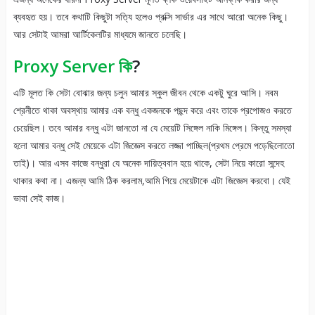
ব্যবহৃত হয়। তবে কথাটি কিছুটা সত্যি হলেও প্রক্সি সার্ভার এর সাথে আরো অনেক কিছু।
আর সেটাই আমরা আর্টিকেলটির মাধ্যমে জানতে চলেছি।
Proxy Server
কি
?
এটি মূলত কি সেটা বোঝার জন্য চলুন আমার স্কুল জীবন থেকে একটু ঘুরে আসি। নবম
শ্রেনীতে থাকা অবস্থায় আমার এক বন্ধু একজনকে পছন্দ করে এবং তাকে প্রপোজও করতে
চেয়েছিল। তবে আমার বন্ধু এটা জানতো না যে মেয়েটি সিঙ্গেল নাকি মিঙ্গেল। কিন্তু সমস্যা
হলো আমার বন্ধু সেই মেয়েকে এটা জিজ্ঞেস করতে লজ্জা পাচ্ছিল(প্রথম প্রেমে পড়েছিলোতো
তাই)। আর এসব কাজে বন্ধুরা যে অনেক দায়িত্ববান হয়ে থাকে, সেটা নিয়ে কারো সন্দেহ
থাকার কথা না। এজন্য আমি ঠিক করলাম,আমি গিয়ে মেয়েটাকে এটা জিজ্ঞেস করবো। যেই
ভাবা সেই কাজ।