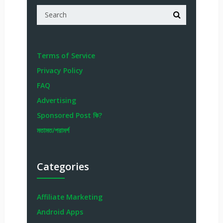
Terms of Service
Privacy Policy
FAQ
Advertising
Sponsored Post কি?
মতামত/পরামর্শ
Categories
Affiliate Marketing
Android Apps