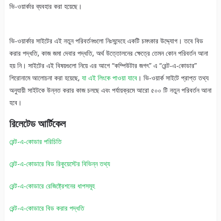
ভি-ওয়ার্কার ব্যবহার করা হয়েছে।
ভি-ওয়ার্কার সাইটের এই নতুন পরিবর্তনগুলো নিঃসন্দেহে একটি চমৎকার উদ্দ্যোগ। তবে বিড
করার পদ্ধতি, কাজ জমা দেবার পদ্ধতি, অর্থ উত্তোলনের ক্ষেত্রে তেমন কোন পরিবর্তন আনা
হয় নি। সাইটের এই বিষয়গুলো নিয়ে এর আগে “কম্পিউটার জগৎ” এ “রেন্ট-এ-কোডার”
শিরোনামে আলোচনা করা হয়েছে,
যা এই লিংকে পাওয়া যাবে
। ভি-ওয়ার্ক সাইটে প্রাপ্ত তথ্য
অনুযায়ী সাইটকে উন্নত করার কাজ চলছে এবং পর্যায়ক্রমে আরো ৫০০ টি নতুন পরিবর্তন আনা
হবে।
রিলেটেড আর্টিকেল
রেন্ট-এ-কোডার পরিচিতি
রেন্ট-এ-কোডারে বিড রিকুয়েস্টের বিভিন্ন তথ্য
রেন্ট-এ-কোডারে রেজিষ্ট্রেশনের ধাপসমূহ
রেন্ট-এ-কোডারে বিড করার পদ্ধতি