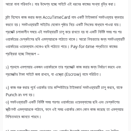
আরো নানা পরিবর্তন। যার উদ্দেশ্য হচ্ছে সাইটে এই ধরনের কাজের সংখ্যা বৃদ্ধি করা।
ঘন্টা হিসেবে কাজ করার জন্য AccuTimeCard নাম একটি টাইমকার্ড সফটওয়্যার ব্যবহার
করতে হয়। সফটওয়্যারটি সাইটের যেকোন পৃষ্ঠার নিচে একটি লিংকের মাধ্যমে পাওয়া যায়।
প্রজেক্ট চলাকালীন সময়ে এই সফটয়্যারটি চালু করে রাখতে হয় যা একটি নির্দিষ্ট সময় পর পর
ওয়ার্কারের ডেস্কটপের ছবি এমপ্লয়ারকে পাঠাতে থাকে। আরো নিশ্চয়তার জন্য সফটওয়্যারটি
ওয়ার্কারের ওয়েবক্যাম থেকেও ছবি পাঠাতে পারে। Pay-for-time পদ্ধতিতে কাজের
প্রক্রিয়া হচ্ছে নিম্নরূপ –
১) প্রথমে এমপ্লয়ার একজন ওয়ার্কারকে তার প্রজেক্টে কাজ করার জন্য নির্ধারণ করবে এবং
প্রজেক্টের টাকা সাইটে জমা রাখবে, যা এস্ক্রো (Escrow) নামে পরিচিত।
২) কাজ শুরু করার পূর্বে ওয়ার্কার তার কম্পিউটারে টাইমকার্ড সফটওয়্যারটি চালু করবে, যাকে
Punch in বলা হয়।
৩) সফটওয়্যারটি একটি নির্দিষ্ট সময় পরপর ওয়ার্কারের ওয়েবক্যামের ছবি এবং ডেস্কটপের
স্ক্রীণশট এমপ্লয়ারকে পাঠাবে, ফলে ওই সময় ওয়ার্কার কোন কোন কাজ করেছে তা এমপ্লয়ার
নিশ্চিতভাবে জানতে পারবে।