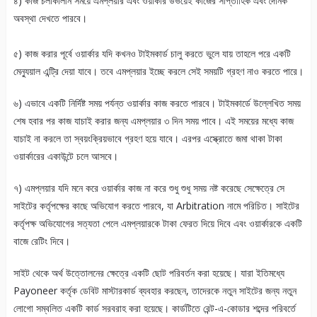
৪) কাজ চলাকালীন সময়ে এমপ্লয়ার এবং ওয়ার্কার উভয়েই কাজের সাপ্তাহিক এবং দৈনিক
অবস্থা দেখতে পারবে।
৫) কাজ করার পূর্বে ওয়ার্কার যদি কখনও টাইমকার্ড চালু করতে ভুলে যায় তাহলে পরে একটি
মেন্যুয়াল এন্ট্রি দেয়া যাবে। তবে এমপ্লয়ার ইচ্ছে করলে সেই সময়টি গ্রহণ নাও করতে পারে।
৬) এভাবে একটি নির্দিষ্ট সময় পর্যন্ত ওয়ার্কার কাজ করতে পারবে। টাইমকার্ডে উল্লেখিত সময়
শেষ হবার পর কাজ যাচাই করার জন্য এমপ্লয়ার ৩ দিন সময় পাবে। এই সময়ের মধ্যে কাজ
যাচাই না করলে তা স্বয়ংক্রিয়ভাবে গ্রহণ হয়ে যাবে। এরপর এস্ক্রোতে জমা থাকা টাকা
ওয়ার্কারের একাউন্টে চলে আসবে।
৭) এমপ্লয়ার যদি মনে করে ওয়ার্কার কাজ না করে শুধু শুধু সময় নষ্ট করেছে সেক্ষেত্রে সে
সাইটের কর্তৃপক্ষের কাছে অভিযোগ করতে পারবে, যা Arbitration নামে পরিচিত। সাইটের
কর্তৃপক্ষ অভিযোগের সত্যতা পেলে এমপ্লয়ারকে টাকা ফেরত দিয়ে দিবে এবং ওয়ার্কারকে একটি
বাজে রেটিং দিবে।
সাইট থেকে অর্থ উত্তোলনের ক্ষেত্রে একটি ছোট পরিবর্তন করা হয়েছে। যারা ইতিমধ্যে
Payoneer কর্তৃক ডেবিট মাস্টারকার্ড ব্যবহার করছেন, তাদেরকে নতুন সাইটের জন্য নতুন
লোগো সম্বলিত একটি কার্ড সরবরাহ করা হয়েছে। কার্ডটিতে রেন্ট-এ-কোডার শব্দের পরিবর্তে