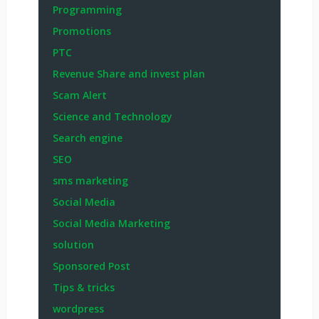
Programming
Promotions
PTC
Revenue Share and invest plan
Scam Alert
Science and Technology
Search engine
SEO
sms marketing
Social Media
Social Media Marketing
solution
Sponsored Post
Tips & tricks
wordpress