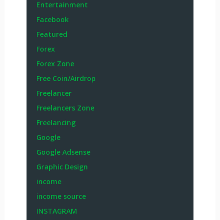
Entertainment
Facebook
Featured
Forex
Forex Zone
Free Coin/Airdrop
Freelancer
Freelancers Zone
Freelancing
Google
Google Adsense
Graphic Design
income
income source
INSTAGRAM