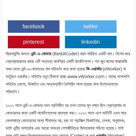
facebook
twitter
pinterest
linkedin
ফ্রিল্যান্সিং জগতে
রেন্ট-এ-কোডার
(RentACoder) বহুল পরিচিত একটি নাম। বিশেষ করে
প্রোগ্রামারদের কাছে এটি অত্যন্ত জনপ্রিয় একটি মার্কেটপ্লেস। গত জুন মাসের মাঝামাঝি
সময় থেকে রেন্ট-এ-কোডারের নাম পরিবর্তন করে রাখা হয়েছে
ভি-ওয়ার্কার
(vWorker) বা
ভার্চুয়াল ওয়ার্কার। সাইটের নতুন ঠিকানা হচ্ছে www.vWorker.com। নামের পাশাপাশি
সাইটের লোগো, ডিজাইন এবং আভ্যন্তরীণ বৈশিষ্ট্যে আনা হয়েছে নানা উল্লেখযোগ্য
পরিবর্তন।
২০০১ সালে রেন্ট-এ-কোডার যখন প্রতিষ্ঠিত হয় তখন তাদের মূল লক্ষ্য ছিল প্রোগ্রামার বা
কোডারদের জন্য একটি মার্কেটপ্লেসের ব্যবস্থা করা। ২০১০ সালে এসে সাইটটি এখন আর
কেবলমাত্র কোডারদের মধ্যে সীমাবদ্ধ নয়, বরং তা গ্রাফিক্স ডিজাইনার, লেখক, অনুবাদক,
ডাটা এন্ট্রি অপারেটর এবং আরো অসংখ্য পেশাজীবিদের মিলনমেলায় পরিণত হয়েছে। তাই
আজ সেই সকল ফ্রিল্যান্সারদেরকে আর কোডার (Coder) না বলে
ওয়ার্কার
(Worker)