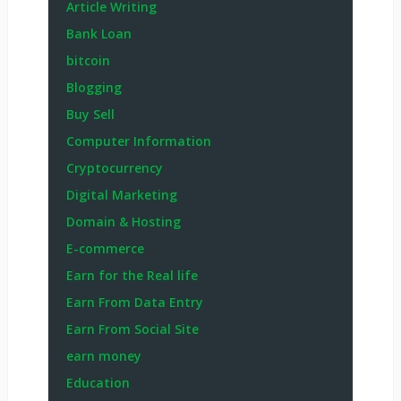
Article Writing
Bank Loan
bitcoin
Blogging
Buy Sell
Computer Information
Cryptocurrency
Digital Marketing
Domain & Hosting
E-commerce
Earn for the Real life
Earn From Data Entry
Earn From Social Site
earn money
Education