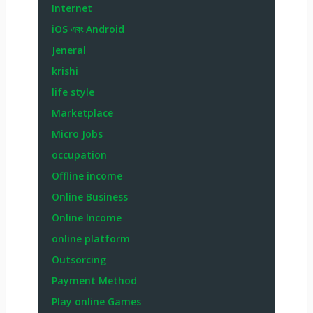
Internet
iOS এবং Android
Jeneral
krishi
life style
Marketplace
Micro Jobs
occupation
Offline income
Online Business
Online Income
online platform
Outsorcing
Payment Method
Play online Games