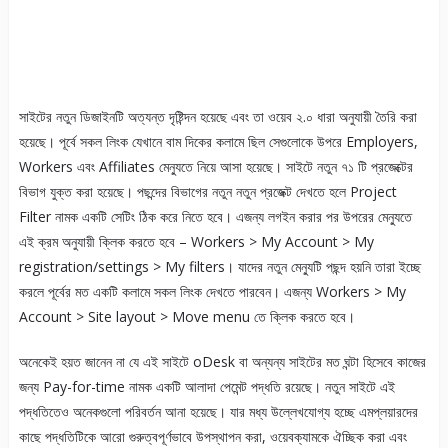
সাইটের নতুন ডিজাইনটি অত্যন্ত দৃষ্টিন্দন হয়েছে এবং তা ওয়েব ২.০ ধারা অনুযায়ী তৈরি করা
হয়েছে। পূর্বে সকল লিংক যেখানে বাম দিকের কলামে ছিল সেগুলোকে উপরে Employers,
Workers এবং Affiliates মেন্যুতে নিয়ে আসা হয়েছে। সাইটে নতুন ৭১ টি প্রজেক্টের
বিভাগ যুক্ত করা হয়েছে। পছন্দের বিভাগের নতুন নতুন প্রজেক্ট দেখতে হলে Project
Filter নামক একটি সেটিং ঠিক করে নিতে হবে। এজন্য লগইন করার পর উপরের মেন্যুতে
এই ক্রম অনুযায়ী ক্লিক করতে হবে – Workers > My Account > My
registration/settings > My filters। যাদের নতুন মেন্যুটি পছন্দ হয়নি তারা ইচ্ছে
করলে পূর্বের মত একটি কলামে সকল লিংক দেখতে পারবেন। এজন্য Workers > My
Account > Site layout > Move menu তে ক্লিক করতে হবে।
অনেকেই হয়ত জানেন না যে এই সাইটে oDesk বা অন্যন্য সাইটের মত ঘন্টা হিসেবে কাজের
জন্য Pay-for-time নামক একটি আলাদা পেমেন্ট পদ্ধতি রয়েছে। নতুন সাইটে এই
পদ্ধতিতেও অনেকগুলো পরিবর্তন আনা হয়েছে। যার মধ্য উল্লেখযোগ্য হচ্ছে এমপ্লয়ারদের
কাছে পদ্ধতিটিকে আরো গুরুত্বপূর্ণভাবে উপস্থাপন করা, ওয়েবক্যামকে ‌ঐচ্ছিক করা এবং