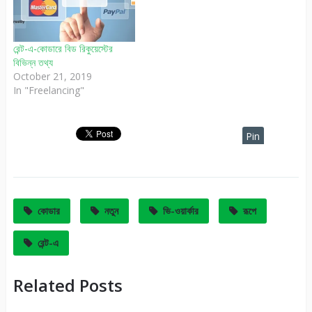
রেন্ট-এ-কোডারে বিড রিকুয়েস্টের
বিভিন্ন তথ্য
October 21, 2019
In "Freelancing"
Pin
It
কোডার
নতুন
ভি-ওয়ার্কার
রূপে
রেন্ট-এ
Related Posts