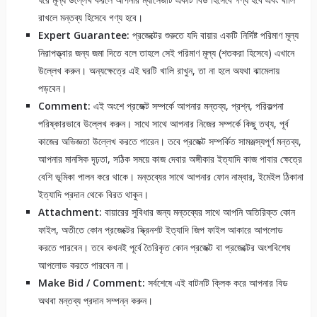
রাখলে মন্তব্য হিসেবে গণ্য হবে।
Expert Guarantee:
প্রজেক্টের শুরুতে যদি বায়ার একটি নির্দিষ্ট পরিমাণ মূল্য
নিরাপত্ত্বার জন্য জমা দিতে বলে তাহলে সেই পরিমাণ মূল্য (শতকরা হিসেবে) এখানে
উল্লেখ করুন। অন্যক্ষেত্রে এই ঘরটি খালি রাখুন, তা না হলে অযথা ঝামেলায়
পড়বেন।
Comment:
এই অংশে প্রজেক্ট সম্পর্কে আপনার মন্তব্য, প্রশ্ন, পরিকল্পনা
পরিষ্কারভাবে উল্লেখ করুন। সাথে সাথে আপনার নিজের সম্পর্কে কিছু তথ্য, পূর্ব
কাজের অভিজ্ঞতা উল্লেখ করতে পারেন। তবে প্রজেক্ট সম্পর্কিত সামঞ্জস্যপূর্ণ মন্তব্য,
আপনার মানসিক দৃঢ়তা, সঠিক সময়ে কাজ দেবার অঙ্গীকার ইত্যাদি কাজ পাবার ক্ষেত্রে
বেশি ভূমিকা পালন করে থাকে। মন্তব্যের সাথে আপনার ফোন নাম্বার, ইমেইল ঠিকানা
ইত্যাদি প্রদান থেকে বিরত থাকুন।
Attachment:
বায়ারের সুবিধার জন্য মন্তব্যের সাথে আপনি অতিরিক্ত কোন
ফাইল, অতীতে কোন প্রজেক্টের স্ক্রিনশট ইত্যাদি জিপ ফাইল আকারে আপলোড
করতে পারবেন। তবে কখনই পূর্বে তৈরিকৃত কোন প্রজেক্ট বা প্রজেক্টের অংশবিশেষ
আপলোড করতে পারবেন না।
Make Bid / Comment:
সর্বশেষে এই বাটনটি ক্লিক করে আপনার বিড
অথবা মন্তব্য প্রদান সম্পন্ন করুন।