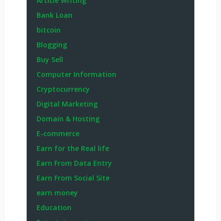
Article Writing
Bank Loan
bitcoin
Blogging
Buy Sell
Computer Information
Cryptocurrency
Digital Marketing
Domain & Hosting
E-commerce
Earn for the Real life
Earn From Data Entry
Earn From Social Site
earn money
Education