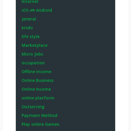
Internet
iOS এবং Android
Jeneral
krishi
life style
Marketplace
Micro Jobs
occupation
Offline income
Online Business
Online Income
online platform
Outsorcing
Payment Method
Play online Games