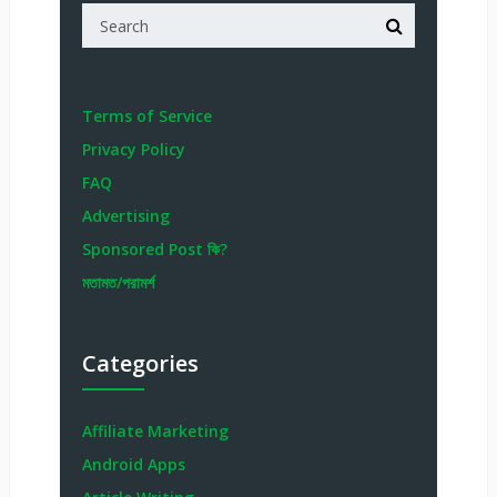
Terms of Service
Privacy Policy
FAQ
Advertising
Sponsored Post কি?
মতামত/পরামর্শ
Categories
Affiliate Marketing
Android Apps