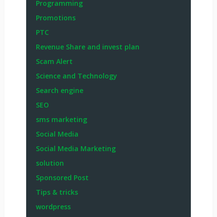
Programming
Promotions
PTC
Revenue Share and invest plan
Scam Alert
Science and Technology
Search engine
SEO
sms marketing
Social Media
Social Media Marketing
solution
Sponsored Post
Tips & tricks
wordpress