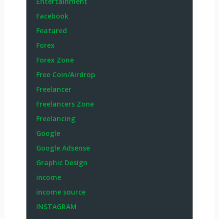
Entertainment
Facebook
Featured
Forex
Forex Zone
Free Coin/Airdrop
Freelancer
Freelancers Zone
Freelancing
Google
Google Adsense
Graphic Design
income
income source
INSTAGRAM