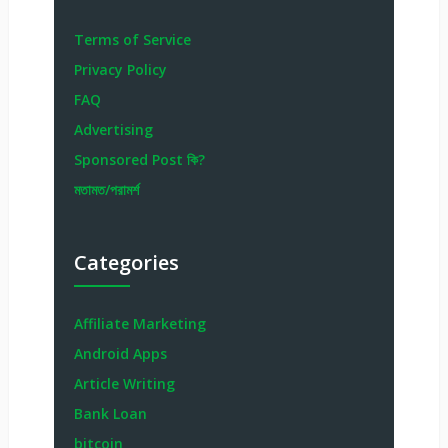
Terms of Service
Privacy Policy
FAQ
Advertising
Sponsored Post কি?
মতামত/পরামর্শ
Categories
Affiliate Marketing
Android Apps
Article Writing
Bank Loan
bitcoin