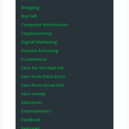
Blogging
Buy Sell
Computer Information
Cryptocurrency
Digital Marketing
Domain & Hosting
E-commerce
Earn for the Real life
Earn From Data Entry
Earn From Social Site
earn money
Education
Entertainment
Facebook
Featured