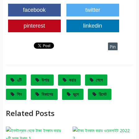
facebook
twitter
pinterest
linkedin
Pin
It
২টি
উপায়
করার
গেলে
পিন
বিকাশের
ভুলে
রিসেট
Related Posts