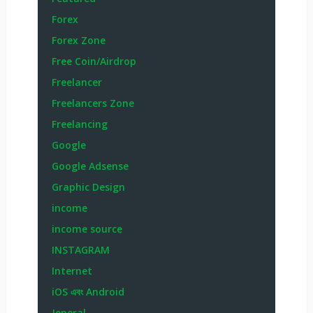
Forex
Forex Zone
Free Coin/Airdrop
Freelancer
Freelancers Zone
Freelancing
Google
Google Adsense
Graphic Design
income
income source
INSTAGRAM
Internet
iOS এবং Android
Jeneral