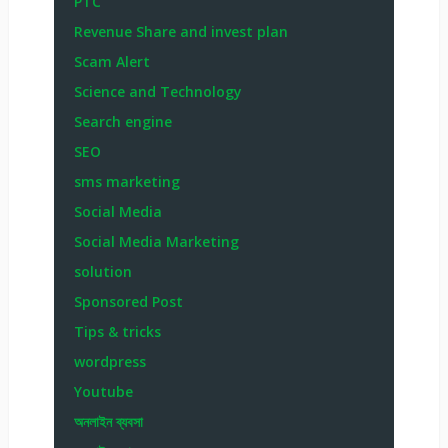
PTC
Revenue Share and invest plan
Scam Alert
Science and Technology
Search engine
SEO
sms marketing
Social Media
Social Media Marketing
solution
Sponsored Post
Tips & tricks
wordpress
Youtube
অনলাইন ব্যবসা