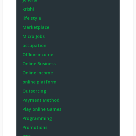
krishi
life style
Marketplace
Micro Jobs
occupation
Offline income
Online Business
Online Income
online platform
Outsorcing
Payment Method
Play online Games
Programming
Promotions