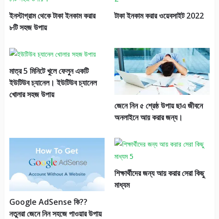
ইনস্টাগ্রাম থেকে টাকা ইনকাম করার
টাকা ইনকাম করার ওয়েবসাইট 2022
৮টি সহজ উপায়
মাত্র 5 মিনিটে খুলে ফেলুন একটি
ইউটিউব চ্যানেল। ইউটিউব চ্যানেল
খোলার সহজ উপায়
জেনে নিন ৫ শ্রেষ্ঠ উপায় ছাএ জীবনে
অনলাইনে আয় করার জন্য।
শিক্ষার্থীদের জন্য আয় করার সেরা কিছু
মাধ্যম
Google AdSense কি??
নতুনরা জেনে নিন সহজে পাওয়ার উপায়