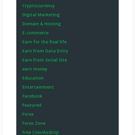
Cryptocurrency
Digital Marketing
Domain & Hosting
E-commerce
Earn for the Real life
Earn From Data Entry
Earn From Social Site
earn money
Education
Entertainment
Facebook
Featured
Forex
Forex Zone
Free Coin/Airdrop