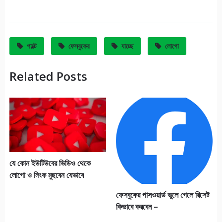
It
পাল্টে
ফেসবুকের
যাচ্ছে
লোগো
Related Posts
যে কোন ইউটিউবের ভিডিও থেকে
লোগো ও লিংক মুছবেন যেভাবে
ফেসবুকের পাসওয়ার্ড ভুলে গেলে রিসেট
কিভাবে করবেন –