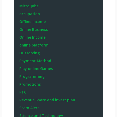
Micro Jobs
occupation
Offline income
Online Business
Online Income
online platform
Outsorcing
Payment Method
Play online Games
Programming
Promotions
PTC
Revenue Share and invest plan
Scam Alert
Science and Technology