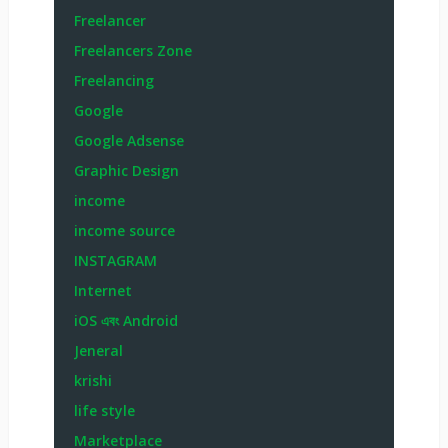
Freelancer
Freelancers Zone
Freelancing
Google
Google Adsense
Graphic Design
income
income source
INSTAGRAM
Internet
iOS এবং Android
Jeneral
krishi
life style
Marketplace