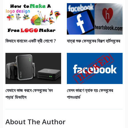
কিভাবে বানাবেন একটি ফ্রী লোগো ?
যাত্রা শুরু ফেসবুকের বিকল্প হার্টসবুকের
যেভাবে কাজ করবে ফেসবুকের ‘মন
যেসব কারণে হ্যাক হয় ফেসবুকের
পড়ার’ ডিভাইস
পাসওয়ার্ড
About The Author