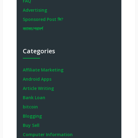
FAQ
Advertising
Sponsored Post কি?
মতামত/পরামর্শ
Categories
Affiliate Marketing
Android Apps
Article Writing
Bank Loan
bitcoin
Blogging
Buy Sell
Computer Information