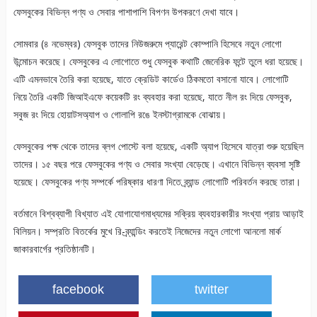
ফেসবুকের বিভিন্ন পণ্য ও সেবার পাশাপাশি বিপণন উপকরণে দেখা যাবে।
সোমবার (৪ নভেম্বর) ফেসবুক তাদের নিউজরুমে প্যারেন্ট কোম্পানি হিসেবে নতুন লোগো
উন্মোচন করেছে। ফেসবুকের এ লোগোতে শুধু ফেসবুক কথাটি জেনেরিক ফন্টে তুলে ধরা হয়েছে।
এটি এমনভাবে তৈরি করা হয়েছে, যাতে ক্রেডিট কার্ডেও ঠিকমতো বসানো যাবে। লোগোটি
নিয়ে তৈরি একটি জিআইএফে কয়েকটি রং ব্যবহার করা হয়েছে, যাতে নীল রং দিয়ে ফেসবুক,
সবুজ রং দিয়ে হোয়াটসঅ্যাপ ও গোলাপি রঙে ইনস্টাগ্রামকে বোঝায়।
ফেসবুকের পক্ষ থেকে তাদের ব্লগ পোস্টে বলা হয়েছে, একটি অ্যাপ হিসেবে যাত্রা শুরু হয়েছিল
তাদের। ১৫ বছর পরে ফেসবুকের পণ্য ও সেবার সংখ্যা বেড়েছে। এখানে বিভিন্ন ব্যবসা সৃষ্টি
হয়েছে। ফেসবুকের পণ্য সম্পর্কে পরিষ্কার ধারণা দিতে ব্র্যান্ড লোগোটি পরিবর্তন করছে তারা।
বর্তমানে বিশ্বব্যাপী বিখ্যাত এই যোগাযোগমাধ্যমের সক্রিয় ব্যবহারকারীর সংখ্যা প্রায় আড়াই
বিলিয়ন। সম্প্রতি বিতর্কের মুখে রি-ব্র্যান্ডিং করতেই নিজেদের নতুন লোগো আনলো মার্ক
জাকারবার্গের প্রতিষ্ঠানটি।
facebook
twitter